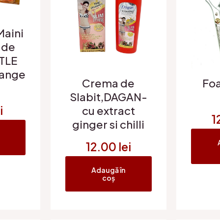
Maini
 de
TLE
ange
Crema de
Foa
Slabit,DAGAN-
i
cu extract
1
ginger si chilli
12.00
lei
Adaugă în
coș