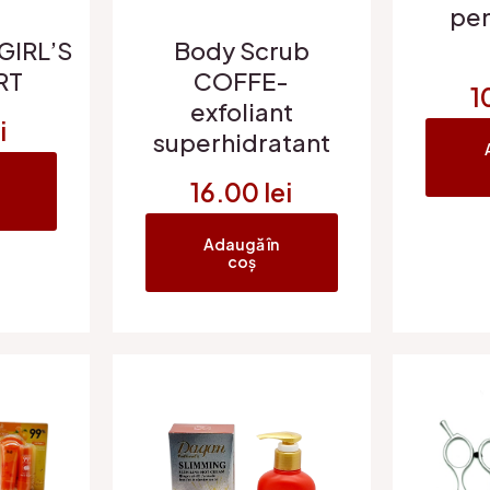
pen
GIRL’S
Body Scrub
RT
COFFE-
1
exfoliant
i
superhidratant
16.00
lei
Adaugă în
coș