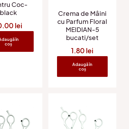
tru Coc-
black
Crema de Mâini
cu Parfum Floral
0.00
lei
MEIDIAN-5
bucati/set
Adaugă în
coș
1.80
lei
Adaugă în
coș