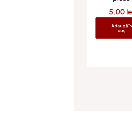
5.00
le
Adaugă în
coș