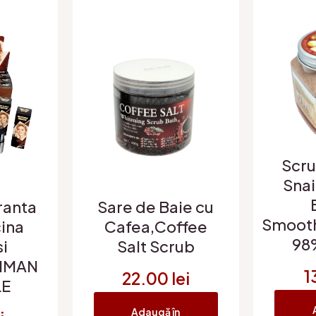
Scru
Snai
Sare de Baie cu
ranta
Smooth
Cafea,Coffee
ina
98
Salt Scrub
si
,IMAN
1
22.00
lei
LE
Adaugă în