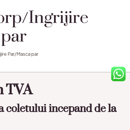
orp/Ingrijire
 par
ijire Par/Masca par
in TVA
a coletului incepand de la