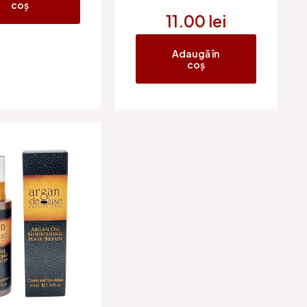
coș
11.00
lei
Adaugă în
coș