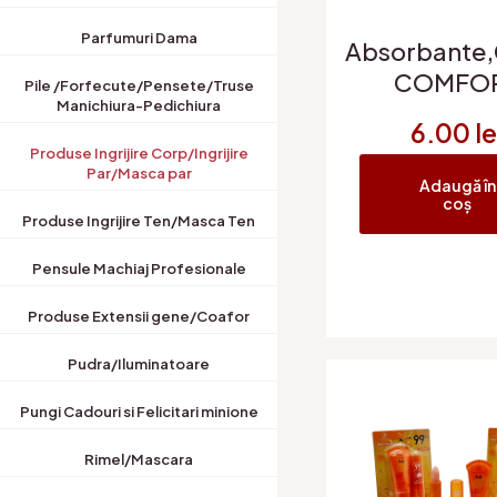
Parfumuri Dama
Absorbante,
COMFO
Pile /Forfecute/Pensete/Truse
Manichiura-Pedichiura
6.00
le
Produse Ingrijire Corp/Ingrijire
Par/Masca par
Adaugă în
coș
Produse Ingrijire Ten/Masca Ten
Pensule Machiaj Profesionale
Produse Extensii gene/Coafor
Pudra/Iluminatoare
Pungi Cadouri si Felicitari minione
Rimel/Mascara