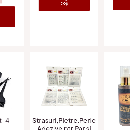
i
coș
t-4
Strasuri,Pietre,Perle
Adezive ptr.Par si