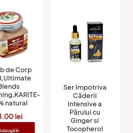
b de Corp
l,Ultimate
Blends
Ser Impotriva
ing,KARITE-
Căderii
% natural
Intensive a
Părului cu
3.00
lei
Ginger si
Tocopherol
Adaugă în