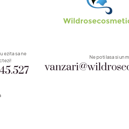
Nu ezita sa ne
vanzari@wildrosec
Ne poti lasa si un m
45.527
ctezi!
a