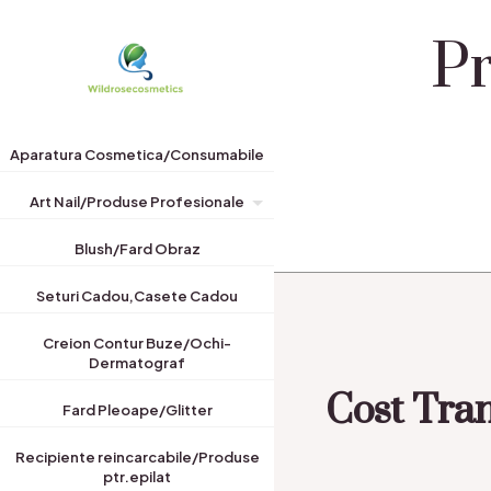
Pr
Aparatura Cosmetica/Consumabile
Art Nail/Produse Profesionale
Blush/Fard Obraz
Seturi Cadou,Casete Cadou
Creion Contur Buze/Ochi-
Dermatograf
Cost Tran
Fard Pleoape/Glitter
Recipiente reincarcabile/Produse
ptr.epilat