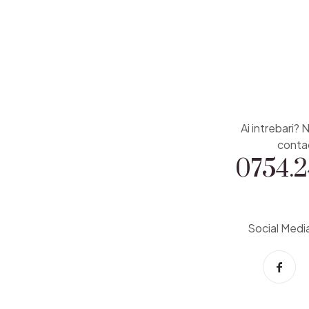
Ai intrebari? 
0754.2
conta
Social Medi