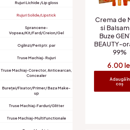
Rujuri Lichide /Lip gloss
Rujuri Solide/Lipstick
Crema de 
si Balsam
Sprancene-
Vopsea/Kit/Fard/Creion/Gel
Buze GEN
BEAUTY-or
Oglinzi/Perii ptr. par
99%
Truse Machiaj- Rujuri
6.00
le
Truse Machiaj-Corector, Anticearcan,
ute
Concealer
Adaugă în
coș
Bureței/Fixator/Primer/ Baza Make-
up
Truse Machiaj-Farduri/Glitter
Truse Machiaj-Multifunctionale