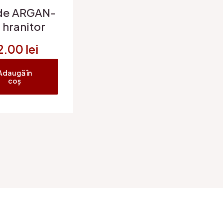
 de ARGAN-
 hranitor
2.00
lei
Adaugă în
coș