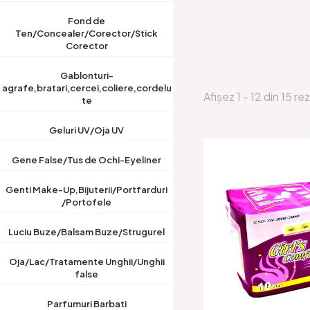
Fond de
Ten/Concealer/Corector/Stick
Corector
Gablonturi-
agrafe,bratari,cercei,coliere,cordelu
Afișez 1 - 12 din 15 re
te
Geluri UV/Oja UV
Gene False/Tus de Ochi-Eyeliner
Genti Make-Up,Bijuterii/Portfarduri
/Portofele
Luciu Buze/Balsam Buze/Strugurel
Oja/Lac/Tratamente Unghii/Unghii
false
Parfumuri Barbati