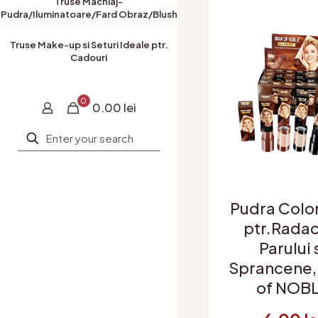
Truse Machiaj-
Pudra/Iluminatoare/Fard Obraz/Blush
Truse Make-up si Seturi Ideale ptr.
Cadouri
0
0.00 lei
Pudra Colo
ptr.Radac
Parului 
Sprancene
of NOB