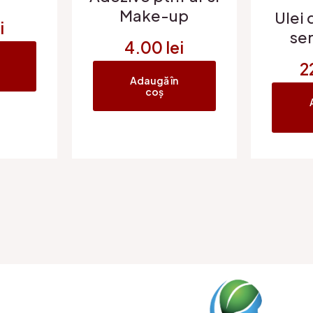
Make-up
Ulei
i
ser
4.00
lei
2
Adaugă în
coș