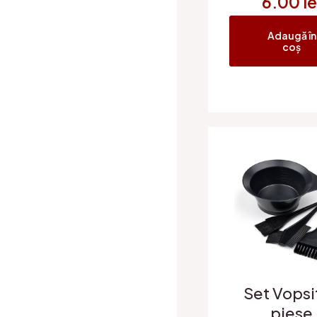
6.00
le
Adaugă în
coș
Set Vopsi
piese