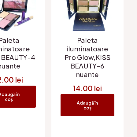
Paleta
Paleta
minatoare
iluminatoare
S BEAUTY-4
Pro Glow,KISS
nuante
BEAUTY-6
nuante
2.00
lei
14.00
lei
Adaugă în
coș
Adaugă în
coș