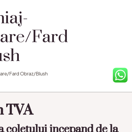
iaj-
oare/Fard
ush
oare/Fard Obraz/Blush
in TVA
a coletului incepand de la