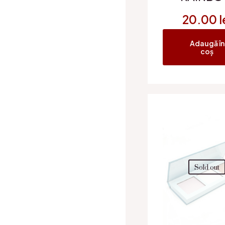
20.00
l
Adaugă în
coș
Sold out