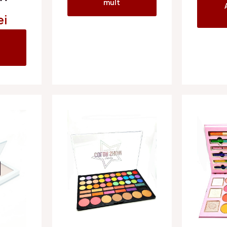
mult
ei