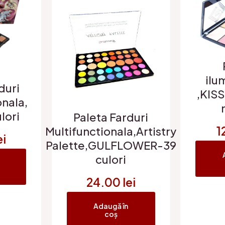
ilu
duri
,KIS
onala,
lori
Paleta Farduri
1
Multifunctionala,Artistry
ei
Palette,GULFLOWER-39
culori
24.00
lei
Adaugă în
coș