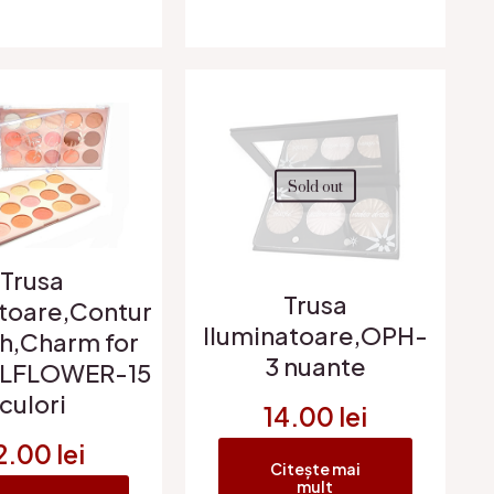
Sold out
Trusa
Trusa
atoare,Contur
Iluminatoare,OPH-
sh,Charm for
3 nuante
ULFLOWER-15
culori
14.00
lei
2.00
lei
Citește mai
mult