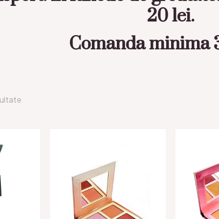
20 lei.
Comanda minima 3
zultate