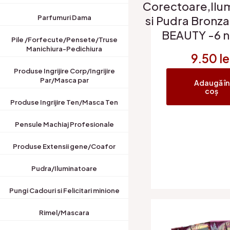
Corectoare,Ilu
si Pudra Bronza
Parfumuri Dama
BEAUTY -6 
Pile /Forfecute/Pensete/Truse
Manichiura-Pedichiura
9.50
le
Produse Ingrijire Corp/Ingrijire
Par/Masca par
Adaugă în
coș
Produse Ingrijire Ten/Masca Ten
Pensule Machiaj Profesionale
Produse Extensii gene/Coafor
Pudra/Iluminatoare
Pungi Cadouri si Felicitari minione
Rimel/Mascara