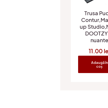
Trusa Pu
Contur,M
up Studio,
DOOTZY
nuant
11.00
le
Adaugă în
coș