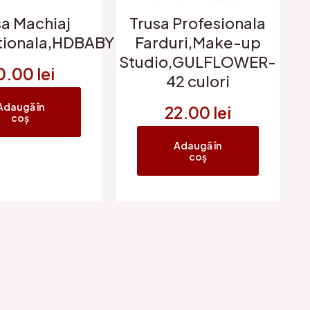
sa Machiaj
Trusa Profesionala
tionala,HDBABY
Farduri,Make-up
Studio,GULFLOWER-
0.00
lei
42 culori
Adaugă în
22.00
lei
coș
Adaugă în
coș