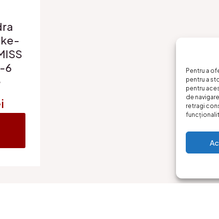
dra
ake-
MISS
-6
Pentru a of
e
pentru a st
pentru ace
de navigare 
i
retragi con
funcționalită
Ac