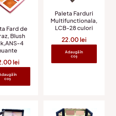
Paleta Farduri
Multifunctionala,
LCB-28 culori
ta Fard de
az, Blush
22.00
lei
nk,ANS-4
nuante
Adaugă în
coș
2.00
lei
Adaugă în
coș