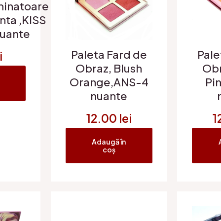
minatoare
nta ,KISS
nuante
Paleta Fard de
Pale
i
Obraz, Blush
Obr
Orange,ANS-4
Pi
nuante
12.00
lei
1
Adaugă în
coș