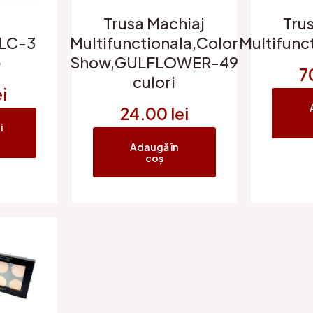
Trusa Machiaj
Tru
 LC-3
Multifunctionala,Color
Multifunc
e
Show,GULFLOWER-49
7
culori
ei
24.00
lei
i
Adaugă în
coș