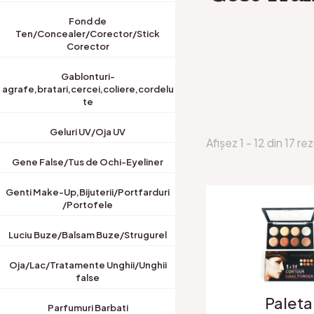
Fond de
Ten/Concealer/Corector/Stick
Corector
Gablonturi-
agrafe,bratari,cercei,coliere,cordelu
te
Geluri UV/Oja UV
Afișez 1 - 12 din 17 re
Gene False/Tus de Ochi-Eyeliner
Genti Make-Up,Bijuterii/Portfarduri
/Portofele
Luciu Buze/Balsam Buze/Strugurel
Oja/Lac/Tratamente Unghii/Unghii
false
Paleta
Parfumuri Barbati