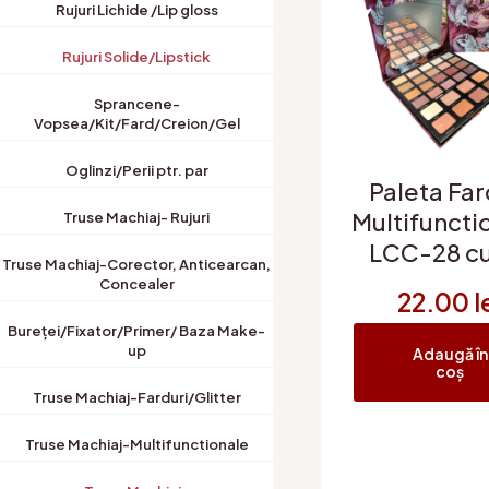
Rujuri Lichide /Lip gloss
Rujuri Solide/Lipstick
Sprancene-
Vopsea/Kit/Fard/Creion/Gel
Oglinzi/Perii ptr. par
Paleta Far
Multifuncti
Truse Machiaj- Rujuri
LCC-28 cu
Truse Machiaj-Corector, Anticearcan,
ute
Concealer
22.00
l
Bureței/Fixator/Primer/ Baza Make-
up
Adaugă în
coș
Truse Machiaj-Farduri/Glitter
Truse Machiaj-Multifunctionale