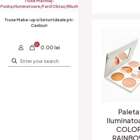
Truse Machiaj-
Pudra/Iluminatoare/Fard Obraz/Blush
Truse Make-up si Seturi Ideale ptr.
Cadouri
0
0.00 lei
Paleta
Iluminato
COLO
RAINB