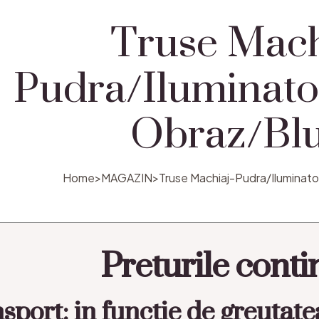
Truse Mach
Pudra/Iluminat
Obraz/Bl
Home
>
MAGAZIN
>
Truse Machiaj-Pudra/Iluminat
Preturile cont
sport: in functie de greutate