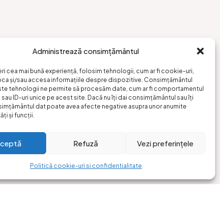
Administrează consimțământul
eri cea mai bună experiență, folosim tehnologii, cum ar fi cookie-uri,
oca și/sau accesa informațiile despre dispozitive. Consimțământul
ste tehnologii ne permite să procesăm date, cum ar fi comportamentul
sau ID-uri unice pe acest site. Dacă nu îți dai consimțământul sau îți
simțământul dat poate avea afecte negative asupra unor anumite
ți și funcții.
ceptă
Refuză
Vezi preferințele
Politică cookie-uri si confidentialitate