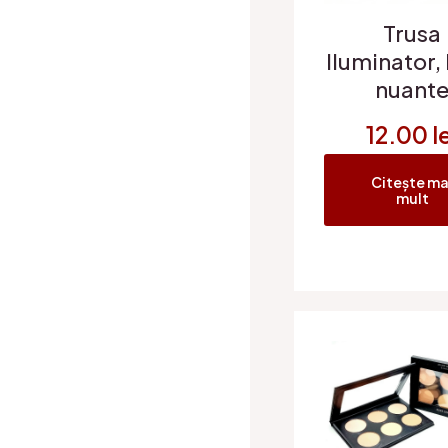
Trusa
lIuminator,
nuant
12.00
l
Citește ma
mult