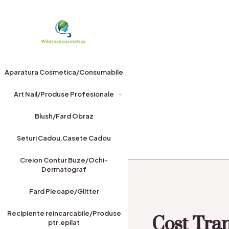
Aparatura Cosmetica/Consumabile
Art Nail/Produse Profesionale
Blush/Fard Obraz
Seturi Cadou,Casete Cadou
Creion Contur Buze/Ochi-
Dermatograf
Fard Pleoape/Glitter
Cost Tran
Recipiente reincarcabile/Produse
ptr.epilat