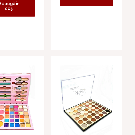
Adaugă în
coș