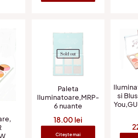
Sold out
Ilumin
Paleta
si Blu
Iluminatoare,MRP-
You,G
6 nuante
are,
18.00
lei
2
R
OW
Citește mai