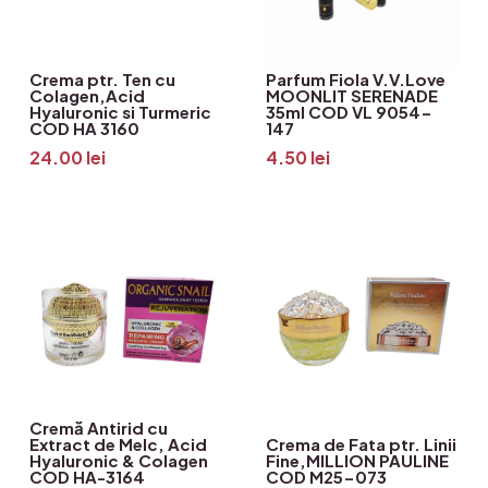
Crema ptr. Ten cu
Parfum Fiola V.V.Love
Colagen,Acid
MOONLIT SERENADE
Hyaluronic si Turmeric
35ml COD VL 9054-
COD HA 3160
147
24.00
lei
4.50
lei
Cremă Antirid cu
Extract de Melc, Acid
Crema de Fata ptr. Linii
Hyaluronic & Colagen
Fine,MILLION PAULINE
COD HA-3164
COD M25-073