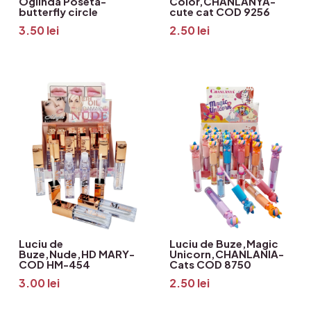
Oglinda Poseta-
Color,CHANLANYA-
butterfly circle
cute cat COD 9256
3.50
lei
2.50
lei
Luciu de
Luciu de Buze,Magic
Buze,Nude,HD MARY-
Unicorn,CHANLANIA-
COD HM-454
Cats COD 8750
3.00
lei
2.50
lei