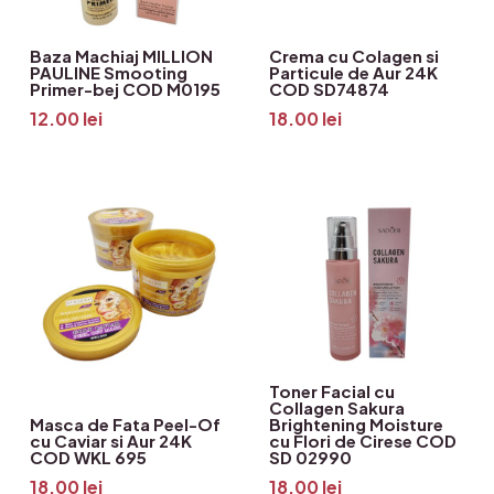
Baza Machiaj MILLION
Crema cu Colagen si
PAULINE Smooting
Particule de Aur 24K
Primer-bej COD M0195
COD SD74874
12.00
lei
18.00
lei
Toner Facial cu
Collagen Sakura
Masca de Fata Peel-Of
Brightening Moisture
cu Caviar si Aur 24K
cu Flori de Cirese COD
COD WKL 695
SD 02990
18.00
lei
18.00
lei