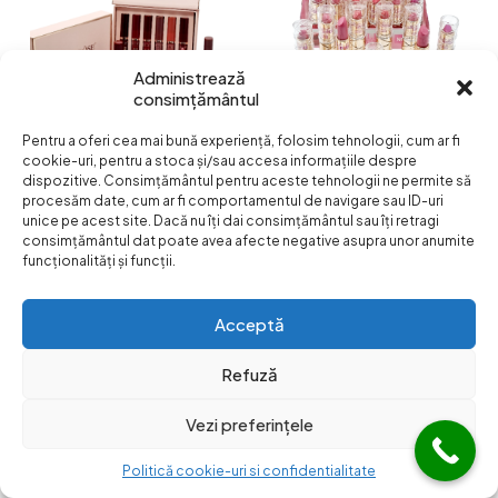
Administrează
consimțământul
Pentru a oferi cea mai bună experiență, folosim tehnologii, cum ar fi
cookie-uri, pentru a stoca și/sau accesa informațiile despre
Ruj Lichid Matte, Long
Lasting
Rujuri,Flowers,GOLD
dispozitive. Consimțământul pentru aceste tehnologii ne permite să
Formula,ANGEL ROSE-
GREM-sidefate-COD
procesăm date, cum ar fi comportamentul de navigare sau ID-uri
COD 2869B
3123-2
unice pe acest site. Dacă nu îți dai consimțământul sau îți retragi
consimțământul dat poate avea afecte negative asupra unor anumite
3.50
lei
3.50
lei
funcționalități și funcții.
Acceptă
Refuză
Vezi preferințele
Politică cookie-uri si confidentialitate