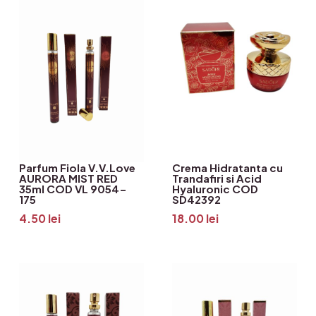
Parfum Fiola V.V.Love
Crema Hidratanta cu
AURORA MIST RED
Trandafiri si Acid
35ml COD VL 9054-
Hyaluronic COD
175
SD42392
4.50
lei
18.00
lei