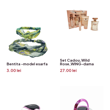
Set Cadou,Wild
Bentita -model esarfa
Rose,WING-dama
3.00
lei
27.00
lei