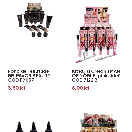
Fond de Ten,Nude
Kit Ruj si Creion,I MAN
BB,FAVOR BEAUTY -
OF NOBLE-pink sidef
COD F9037
COD 7122 B
3.50
lei
6.00
lei