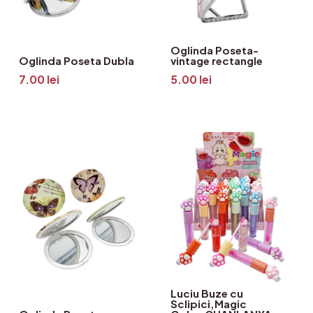
Oglinda Poseta-
Oglinda Poseta Dubla
vintage rectangle
7.00
lei
5.00
lei
Luciu Buze cu
Sclipici,Magic