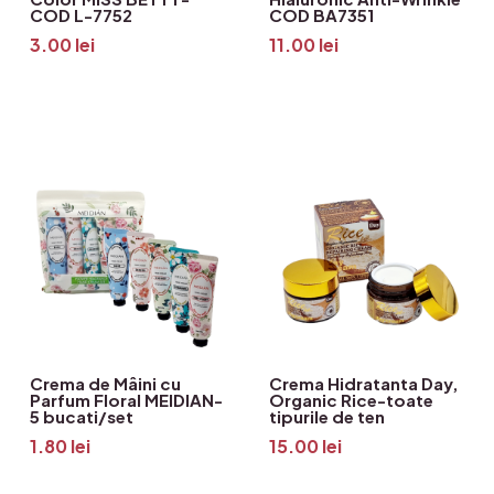
COD L-7752
COD BA7351
3.00
lei
11.00
lei
Crema de Mâini cu
Crema Hidratanta Day,
Parfum Floral MEIDIAN-
Organic Rice-toate
5 bucati/set
tipurile de ten
1.80
lei
15.00
lei