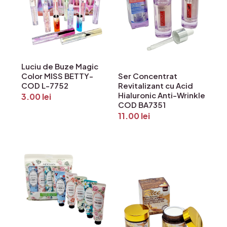
Luciu de Buze Magic
Color MISS BETTY-
Ser Concentrat
COD L-7752
Revitalizant cu Acid
Hialuronic Anti-Wrinkle
3.00
lei
COD BA7351
11.00
lei