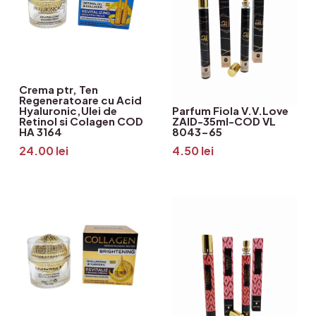
Crema ptr, Ten
Regeneratoare cu Acid
Hyaluronic,Ulei de
Parfum Fiola V.V.Love
Retinol si Colagen COD
ZAID-35ml-COD VL
HA 3164
8043-65
24.00
lei
4.50
lei