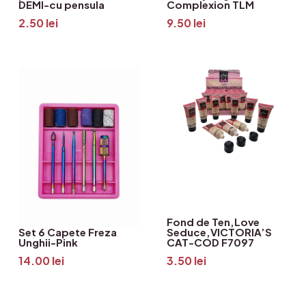
DEMI-cu pensula
Complexion TLM
2.50
lei
9.50
lei
Fond de Ten,Love
Set 6 Capete Freza
Seduce,VICTORIA’S
Unghii-Pink
CAT-COD F7097
14.00
lei
3.50
lei