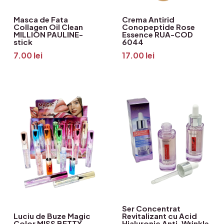
Masca de Fata
Crema Antirid
Collagen Oil Clean
Conopeptide Rose
MILLION PAULINE-
Essence RUA-COD
stick
6044
7.00
lei
17.00
lei
Ser Concentrat
Luciu de Buze Magic
Revitalizant cu Acid
Color MISS BETTY-
Hialuronic Anti-Wrinkle