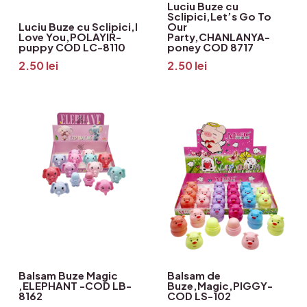
Luciu Buze cu
Sclipici,Let’s Go To
Luciu Buze cu Sclipici,I
Our
Love You,POLAYIR-
Party,CHANLANYA-
puppy COD LC-8110
poney COD 8717
2.50
lei
2.50
lei
Balsam Buze Magic
Balsam de
,ELEPHANT -COD LB-
Buze,Magic,PIGGY-
8162
COD LS-102