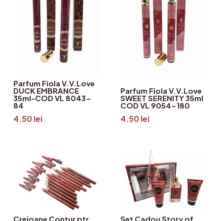
Parfum Fiola V.V.Love
DUCK EMBRANCE
Parfum Fiola V.V.Love
35ml-COD VL 8043-
SWEET SERENITY 35ml
84
COD VL 9054-180
4.50
lei
4.50
lei
Creioane Contur ptr.
Set Cadou Story of