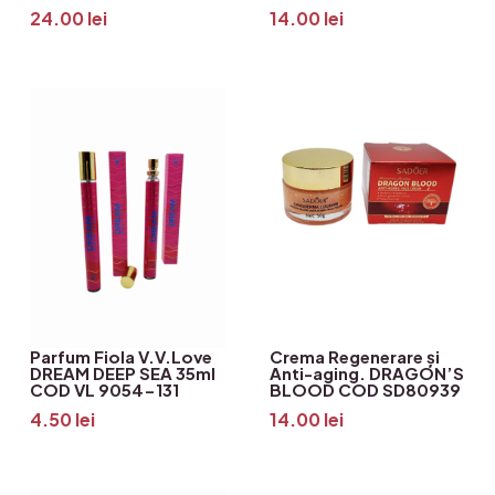
24.00
lei
14.00
lei
Parfum Fiola V.V.Love
Crema Regenerare și
DREAM DEEP SEA 35ml
Anti-aging. DRAGON’S
COD VL 9054-131
BLOOD COD SD80939
4.50
lei
14.00
lei