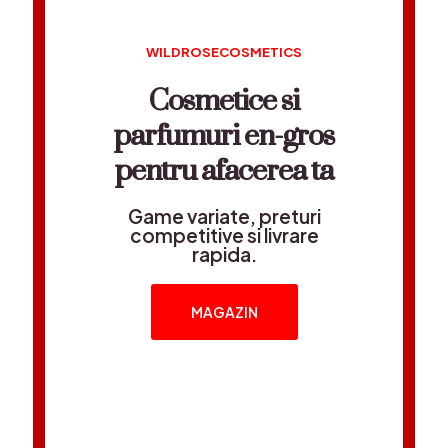
WILDROSECOSMETICS
Cosmetice si
parfumuri en-gros
pentru afacerea ta
Game variate, preturi
competitive si livrare
rapida.
MAGAZIN