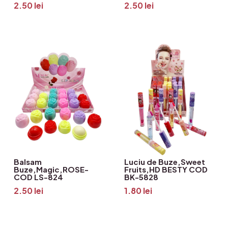
2.50
lei
2.50
lei
Balsam
Luciu de Buze,Sweet
Buze,Magic,ROSE-
Fruits,HD BESTY COD
COD LS-824
BK-5828
2.50
lei
1.80
lei