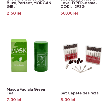
Buze,Perfect,MORGAN
Love HYPER-dama-
GIRL
COD L-293G
2.50
lei
30.00
lei
Masca Faciala Green
Tea
Set Capete de Freza
7.00
lei
5.00
lei