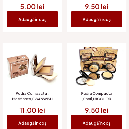
5.00
lei
9.50
lei
Adaugă în coș
Adaugă în coș
Pudra Compacta ,
Pudra Compacta
Matifianta,SWANWISH
,Snail,MICOLOR
11.00
lei
9.50
lei
Adaugă în coș
Adaugă în coș