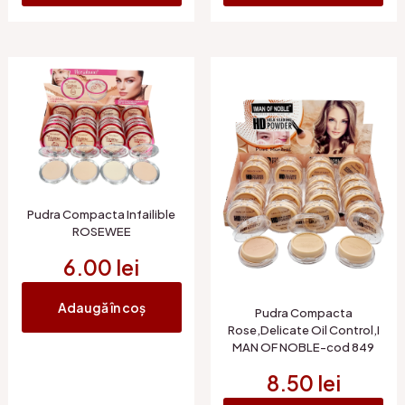
Pudra Compacta Infailible
ROSEWEE
6.00
lei
Adaugă în coș
Pudra Compacta
Rose,Delicate Oil Control,I
MAN OF NOBLE-cod 849
8.50
lei