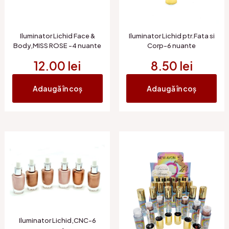
Iluminator Lichid Face &
Iluminator Lichid ptr.Fata si
Body,MISS ROSE -4 nuante
Corp-6 nuante
12.00
lei
8.50
lei
Adaugă în coș
Adaugă în coș
Iluminator Lichid,CNC-6