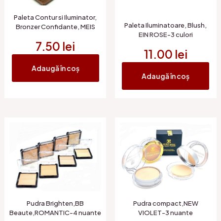
Paleta Contur si Iluminator,
Paleta Iluminatoare, Blush,
Bronzer Confidante, MEIS
EIN ROSE-3 culori
7.50
lei
11.00
lei
Adaugă în coș
Adaugă în coș
Pudra Brighten,BB
Pudra compact,NEW
Beaute,ROMANTIC-4 nuante
VIOLET-3 nuante