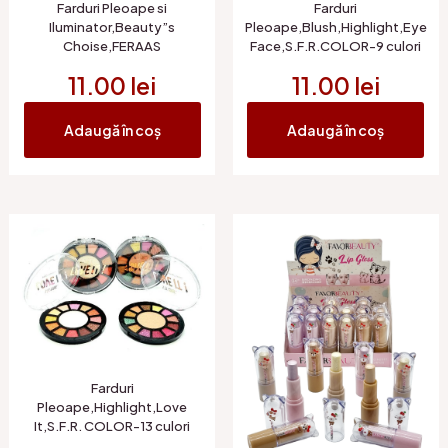
Farduri Pleoape si
Farduri
Iluminator,Beauty”s
Pleoape,Blush,Highlight,Eye
Choise,FERAAS
Face,S.F.R.COLOR-9 culori
11.00
lei
11.00
lei
Adaugă în coș
Adaugă în coș
Farduri
Pleoape,Highlight,Love
It,S.F.R. COLOR-13 culori