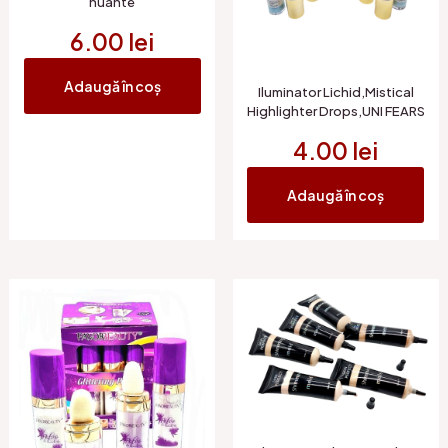
nuante
6.00
lei
Adaugă în coș
Iluminator Lichid,Mistical
Highlighter Drops,UNI FEARS
4.00
lei
Adaugă în coș