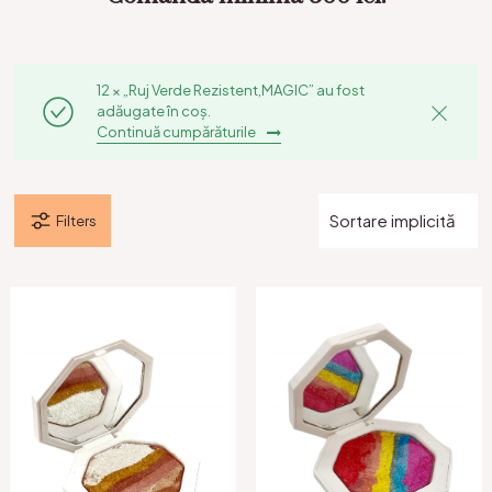
12 × „Ruj Verde Rezistent,MAGIC” au fost
adăugate în coș.
Continuă cumpărăturile
Filters