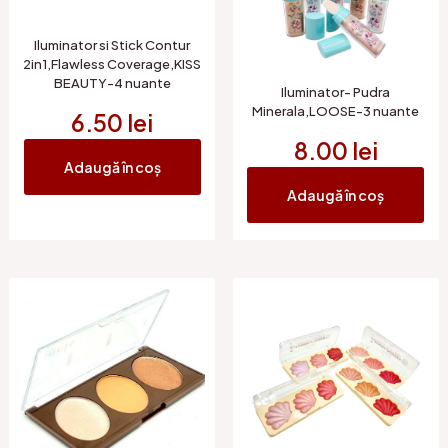
Iluminator si Stick Contur
2in1,Flawless Coverage,KISS
BEAUTY-4 nuante
Iluminator- Pudra
Minerala,LOOSE-3 nuante
6.50
lei
8.00
lei
Adaugă în coș
Adaugă în coș