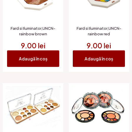
Fard si Iluminator,UNCN-
Fard si Iluminator,UNCN-
rainbow brown
rainbow red
9.00
lei
9.00
lei
Adaugă în coș
Adaugă în coș