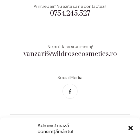
Ai intrebari? Nu ezita sa ne contactezi!
0754.245.527
Ne poti lasa si un mesaj!
vanzari@wildrosecosmetics.ro
Social Media
Administrează
consimțământul
Info Utile