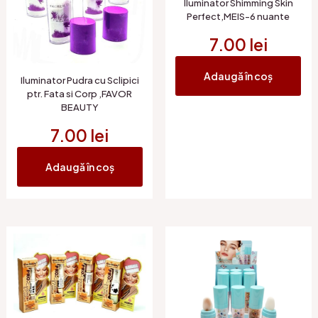
Iluminator Shimming Skin
Perfect,MEIS-6 nuante
7.00
lei
Adaugă în coș
Iluminator Pudra cu Sclipici
ptr. Fata si Corp ,FAVOR
BEAUTY
7.00
lei
Adaugă în coș