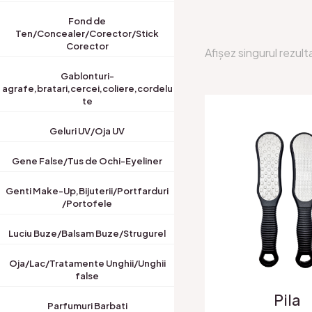
Fond de
Ten/Concealer/Corector/Stick
Corector
Afișez singurul rezult
Gablonturi-
agrafe,bratari,cercei,coliere,cordelu
te
Geluri UV/Oja UV
Gene False/Tus de Ochi-Eyeliner
Genti Make-Up,Bijuterii/Portfarduri
/Portofele
Luciu Buze/Balsam Buze/Strugurel
Oja/Lac/Tratamente Unghii/Unghii
false
Pila
Parfumuri Barbati