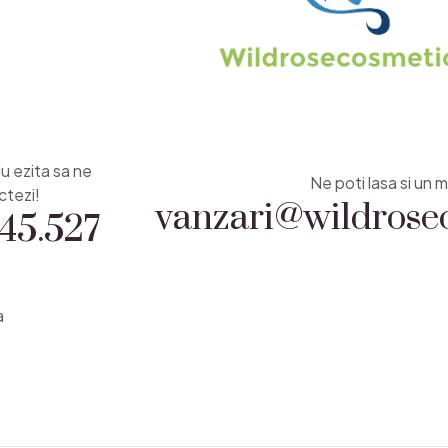
Nu ezita sa ne
vanzari@wildrosec
Ne poti lasa si un m
45.527
ctezi!
a