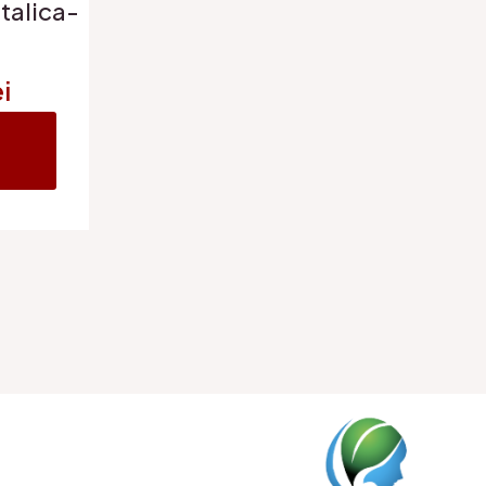
talica-
ei