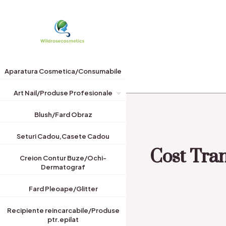
Aparatura Cosmetica/Consumabile
Art Nail/Produse Profesionale
Blush/Fard Obraz
Seturi Cadou,Casete Cadou
Cost Tran
Creion Contur Buze/Ochi-
Dermatograf
Fard Pleoape/Glitter
Recipiente reincarcabile/Produse
ptr.epilat