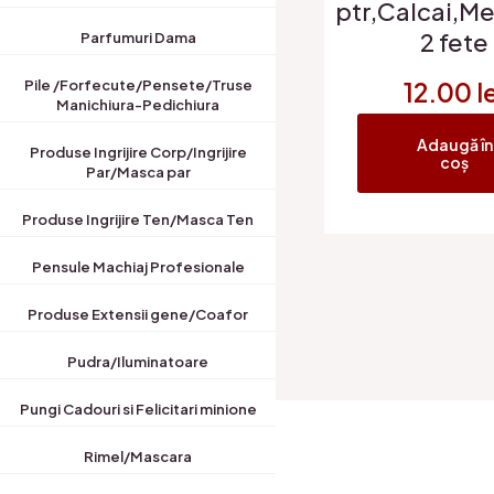
ptr,Calcai,Me
2 fete
Parfumuri Dama
12.00
l
Pile /Forfecute/Pensete/Truse
Manichiura-Pedichiura
Adaugă în
Produse Ingrijire Corp/Ingrijire
coș
Par/Masca par
Produse Ingrijire Ten/Masca Ten
Pensule Machiaj Profesionale
Produse Extensii gene/Coafor
Pudra/Iluminatoare
Pungi Cadouri si Felicitari minione
Rimel/Mascara