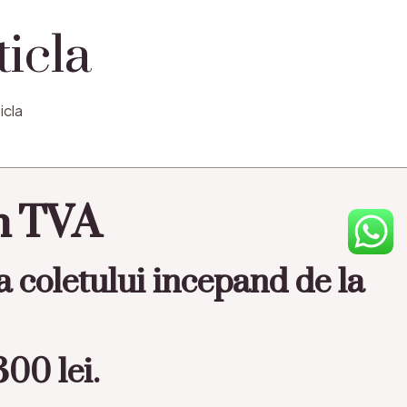
ticla
icla
in TVA
a coletului incepand de la
00 lei.