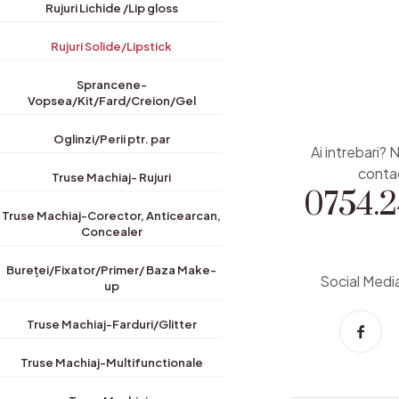
Rujuri Lichide /Lip gloss
Rujuri Solide/Lipstick
Sprancene-
Vopsea/Kit/Fard/Creion/Gel
Oglinzi/Perii ptr. par
Ai intrebari? 
0754.2
conta
Truse Machiaj- Rujuri
Truse Machiaj-Corector, Anticearcan,
ute
Concealer
Bureței/Fixator/Primer/ Baza Make-
Social Medi
up
Truse Machiaj-Farduri/Glitter
Truse Machiaj-Multifunctionale