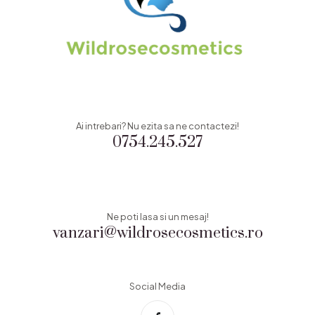
Ai intrebari? Nu ezita sa ne contactezi!
0754.245.527
Ne poti lasa si un mesaj!
vanzari@wildrosecosmetics.ro
Social Media