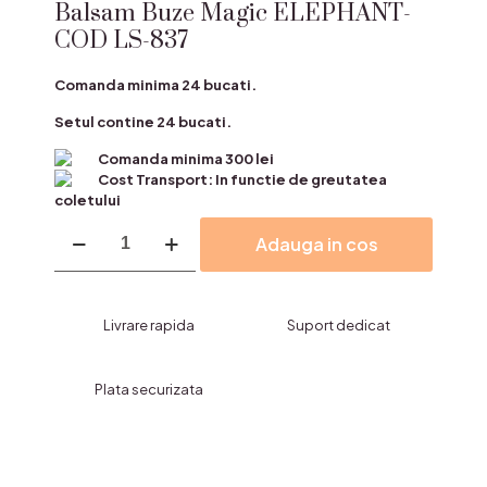
Balsam Buze Magic ELEPHANT-
COD LS-837
Comanda minima 24 bucati.
Setul contine 24 bucati.
Comanda minima 300 lei
Cost Transport: In functie de greutatea
coletului
Cantitate
Adauga in cos
Balsam
Buze
Magic
ELEPHANT-
Livrare rapida
Suport dedicat
COD
LS-
837
Plata securizata