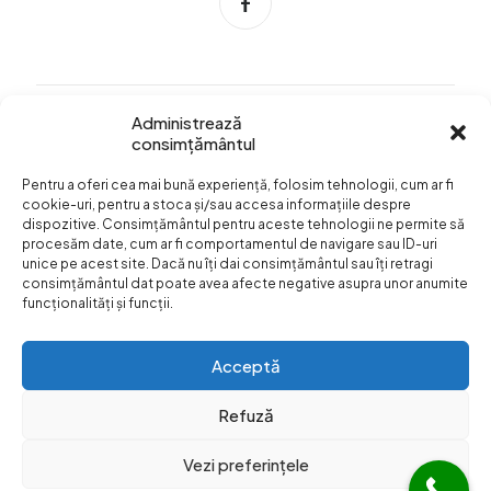
Administrează
consimțământul
Info Utile
Pentru a oferi cea mai bună experiență, folosim tehnologii, cum ar fi
Termeni si conditii
cookie-uri, pentru a stoca și/sau accesa informațiile despre
dispozitive. Consimțământul pentru aceste tehnologii ne permite să
Confidentialitatea
procesăm date, cum ar fi comportamentul de navigare sau ID-uri
datelor
unice pe acest site. Dacă nu îți dai consimțământul sau îți retragi
consimțământul dat poate avea afecte negative asupra unor anumite
Livrare si plata
funcționalități și funcții.
Formular retur
Acceptă
Refuză
Vezi preferințele
© Web Design:
Dezibel Media
Web Hosting
Web Hotel
|