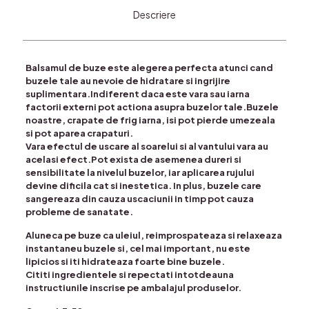
Descriere
Balsamul de buze este alegerea perfecta atunci cand
buzele tale au nevoie de hidratare si ingrijire
suplimentara.Indiferent daca este vara sau iarna
factorii externi pot actiona asupra buzelor tale.Buzele
noastre, crapate de frig iarna, isi pot pierde umezeala
si pot aparea crapaturi.
Vara efectul de uscare al soarelui si al vantului vara au
acelasi efect.Pot exista de asemenea dureri si
sensibilitate la nivelul buzelor, iar aplicarea rujului
devine dificila cat si inestetica. In plus, buzele care
sangereaza din cauza uscaciunii in timp pot cauza
probleme de sanatate.
Aluneca pe buze ca uleiul, reimprospateaza si relaxeaza
instantaneu buzele si, cel mai important, nu este
lipicios si iti hidrateaza foarte bine buzele.
Cititi ingredientele si repectati intotdeauna
instructiunile inscrise pe ambalajul produselor.