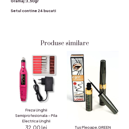
Gramaj:3,50gr
Setul contine 24 bucati
Produse similare
Freza Unghii
Semiprofesionala – Pila
Electrica Unghii
32.00
lei
Tus Pleoape,GREEN