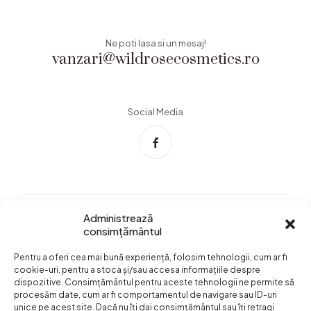
Ne poti lasa si un mesaj!
vanzari@wildrosecosmetics.ro
Social Media
Administrează
consimțământul
Info Utile
Pentru a oferi cea mai bună experiență, folosim tehnologii, cum ar fi
Termeni si conditii
cookie-uri, pentru a stoca și/sau accesa informațiile despre
dispozitive. Consimțământul pentru aceste tehnologii ne permite să
Confidentialitatea
procesăm date, cum ar fi comportamentul de navigare sau ID-uri
datelor
unice pe acest site. Dacă nu îți dai consimțământul sau îți retragi