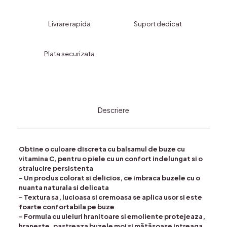
Buze
cu
Livrare rapida
Suport dedicat
Vitamina
C
Plata securizata
Descriere
Obtine o culoare discreta cu balsamul de buze cu
vitamina C, pentru o piele cu un confort indelungat si o
stralucire persistenta
– Un produs colorat si delicios, ce imbraca buzele cu o
nuanta naturala si delicata
– Textura sa, lucioasa si cremoasa se aplica usor si este
foarte confortabila pe buze
– Formula cu uleiuri hranitoare si emoliente protejeaza,
hraneste, pastreaza buzele moi si mătăsoase intreaga