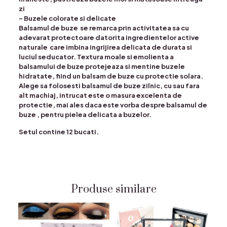
zi
– Buzele colorate si delicate
Balsamul de buze se remarca prin activitatea sa cu
adevarat protectoare datorita ingredientelor active
naturale care imbina ingrijirea delicata de durata si
luciul seducator. Textura moale si emolienta a
balsamului de buze protejeaza si mentine buzele
hidratate, fiind un balsam de buze cu protectie solara.
Alege sa folosesti balsamul de buze zilnic, cu sau fara
alt machiaj, intrucat este o masura excelenta de
protectie, mai ales daca este vorba despre balsamul de
buze , pentru pielea delicata a buzelor.
Setul contine 12 bucati.
Produse similare