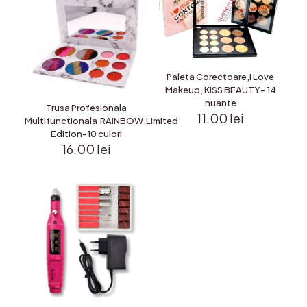
Paleta Corectoare,I Love
Makeup, KISS BEAUTY- 14
nuante
Trusa Profesionala
11.00
lei
Multifunctionala,RAINBOW,Limited
Edition-10 culori
16.00
lei