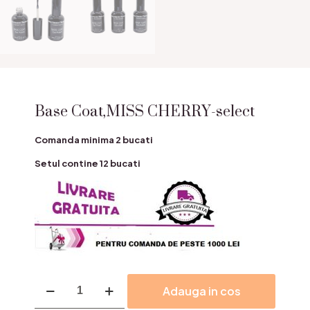
Base Coat,MISS CHERRY-select
Comanda minima 2 bucati
Setul contine 12 bucati
Cantitate
Adauga in cos
Base
Coat,MISS