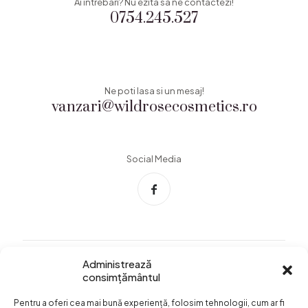
Ai intrebari? Nu ezita sa ne contactezi!
0754.245.527
Ne poti lasa si un mesaj!
vanzari@wildrosecosmetics.ro
Social Media
Administrează
consimțământul
Info Utile
Pentru a oferi cea mai bună experiență, folosim tehnologii, cum ar fi
Termeni si conditii