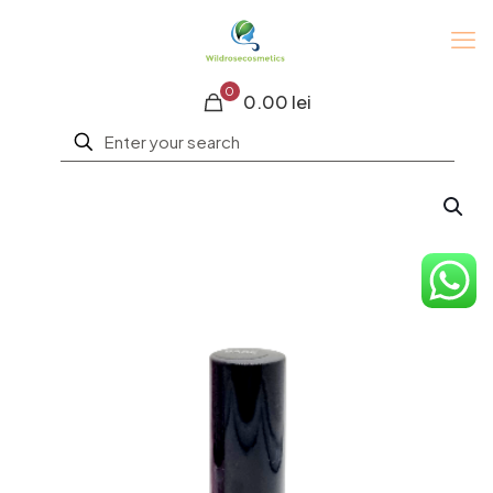
0
0.00 lei