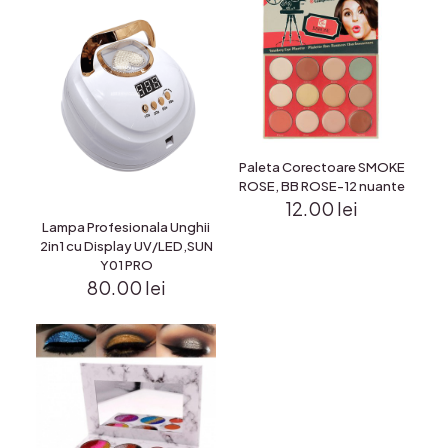
Paleta Corectoare SMOKE
ROSE, BB ROSE-12 nuante
12.00
lei
Lampa Profesionala Unghii
2in1 cu Display UV/LED,SUN
Y01 PRO
80.00
lei