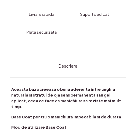
CHERRY-
select
Livrare rapida
Suport dedicat
Plata securizata
Descriere
Aceasta baza creeaza o buna aderenta intre unghia
naturala si stratul de oja semipermanenta sau gel
aplicat, ceea ce face ca manichiura sa reziste mai mult
timp.
Base Coat pentru o manichiura impecabila si de durata.
Mod de utilizare Base Coat :