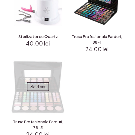
Sterlizator cu Quartz
Trusa Profesionala Farduri,
40.00
lei
88-1
24.00
lei
Sold out
Trusa Profesionala Farduri,
78-3
24.00
lei