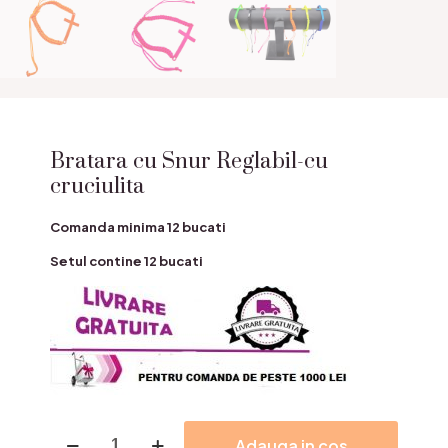
Bratara cu Snur Reglabil-cu
cruciulita
Comanda minima 12 bucati
Setul contine 12 bucati
Cantitate
Adauga in cos
Bratara