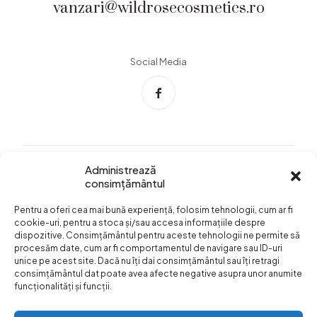
vanzari@wildrosecosmetics.ro
Social Media
Administrează
consimțământul
Info Utile
Pentru a oferi cea mai bună experiență, folosim tehnologii, cum ar fi
Termeni si conditii
cookie-uri, pentru a stoca și/sau accesa informațiile despre
dispozitive. Consimțământul pentru aceste tehnologii ne permite să
Confidentialitatea
procesăm date, cum ar fi comportamentul de navigare sau ID-uri
datelor
unice pe acest site. Dacă nu îți dai consimțământul sau îți retragi
consimțământul dat poate avea afecte negative asupra unor anumite
Livrare si plata
funcționalități și funcții.
Formular retur