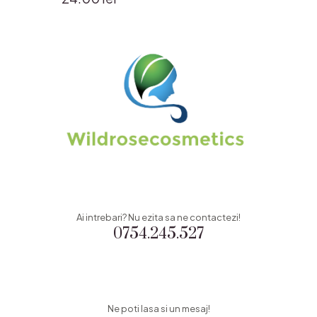
Ai intrebari? Nu ezita sa ne contactezi!
0754.245.527
Ne poti lasa si un mesaj!