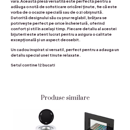
vara.Această piesă versatilă este perfectă pentru a
adăuga o notă de sofisticare oricărei ținute, fie că este
vorba de o ocazie specială sau de o zi obișnuită.
Datorită designului său cu șnur reglabil, brățara se
potrivește perfect pe orice încheietură, oferind
confort și stil în același timp. Fiecare detaliu al acestei
bijuterii este atent lucrat pentru a asigura o calitate
excepțională și un aspect deosebit.
Un cadou inspirat si versatil, perfect pentru a adauga un
detaliu special unei tinute
relaxate.
Setul contine 12 bucati
Produse similare