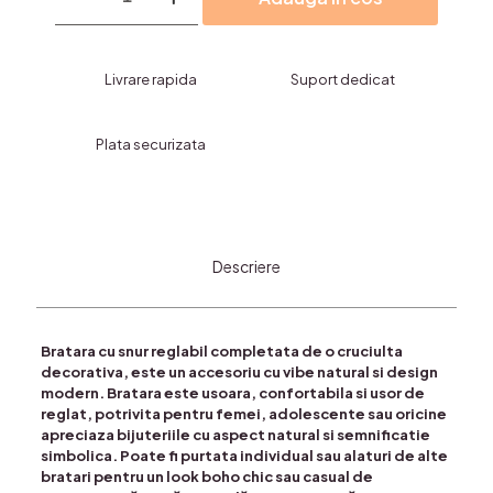
cu
Snur
Reglabil-
Livrare rapida
Suport dedicat
cu
cruciulita
Plata securizata
Descriere
Bratara cu snur reglabil completata de o cruciulta
decorativa, este un accesoriu cu vibe natural si design
modern. Bratara este usoara, confortabila si usor de
reglat, potrivita pentru femei, adolescente sau oricine
apreciaza bijuteriile cu aspect natural si semnificatie
simbolica. Poate fi purtata individual sau alaturi de alte
bratari pentru un look boho chic sau casual de