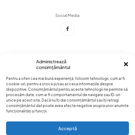
Social Media
Administrează
consimțământul
Info Utile
Pentru a oferi cea mai bună experiență, folosim tehnologii, cum ar fi
Termeni si conditii
cookie-uri, pentru a stoca și/sau accesa informațiile despre
dispozitive. Consimțământul pentru aceste tehnologii ne permite să
Confidentialitatea
procesăm date, cum ar fi comportamentul de navigare sau ID-uri
datelor
unice pe acest site. Dacă nu îți dai consimțământul sau îți retragi
consimțământul dat poate avea afecte negative asupra unor anumite
Livrare si plata
funcționalități și funcții.
Formular retur
Acceptă