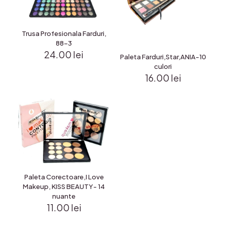
Trusa Profesionala Farduri,
88-3
24.00
lei
Paleta Farduri,Star,ANIA-10
culori
16.00
lei
Paleta Corectoare,I Love
Makeup, KISS BEAUTY- 14
nuante
11.00
lei