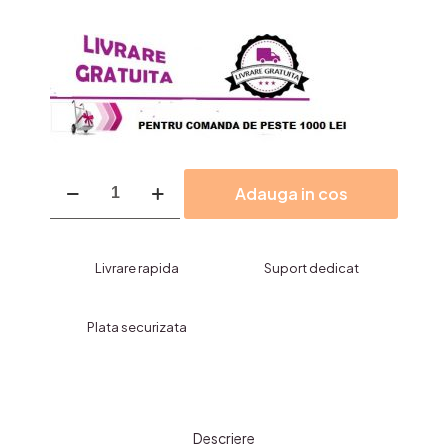
Cantitate
Adauga in cos
Bratari
Princess
5
Livrare rapida
Suport dedicat
Plata securizata
Descriere