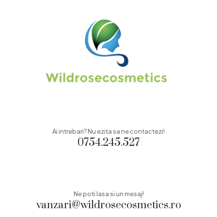
Ai intrebari? Nu ezita sa ne contactezi!
0754.245.527
Ne poti lasa si un mesaj!
vanzari@wildrosecosmetics.ro