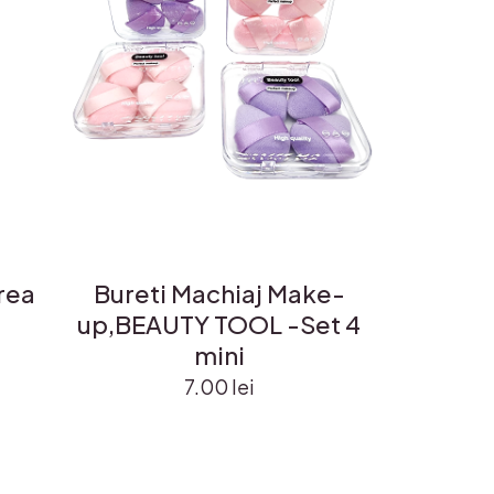
area
Bureti Machiaj Make-
up,BEAUTY TOOL -Set 4
mini
7.00
lei