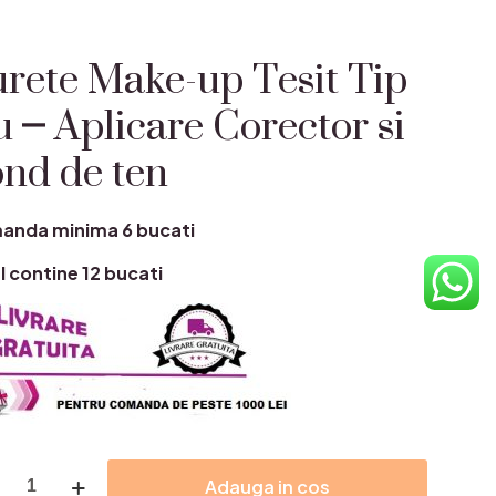
rete Make-up Tesit Tip
 – Aplicare Corector si
nd de ten
anda minima 6 bucati
l contine 12 bucati
itate
Adauga in cos