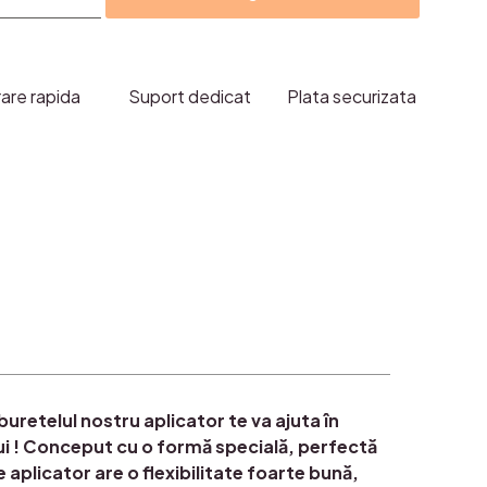
te
e-
rare rapida
Suport dedicat
Plata securizata
care
ctor
d
uretelul nostru aplicator te va ajuta în
lui ! Conceput cu o formă specială, perfectă
 aplicator are o flexibilitate foarte bună,