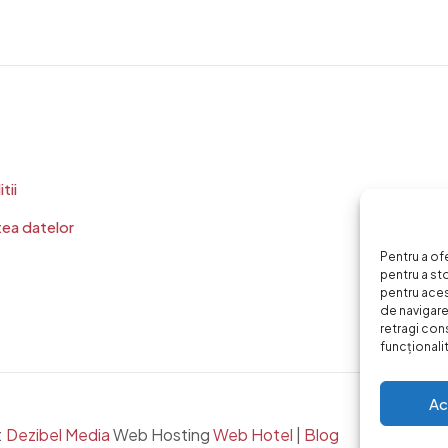
tii
tea datelor
Pentru a of
pentru a st
pentru ace
de navigare 
retragi con
funcționalită
Ac
:
Dezibel Media
Web Hosting
Web Hotel
|
Blog