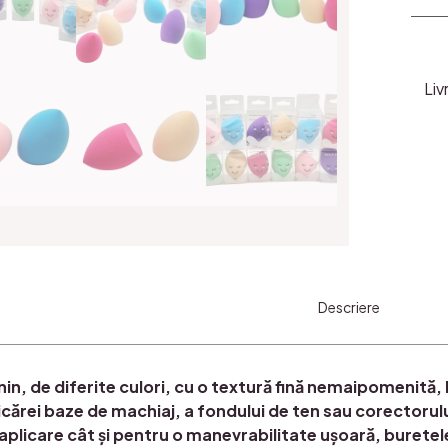
Bure
Mak
up
Tesit
Liv
Tip
Ou
-
Apli
Core
si
Fon
de
ten
Descriere
in, de diferite culori, cu o textură fină nemaipomenită, b
icărei baze de machiaj, a fondului de ten sau corectoru
aplicare cât şi pentru o manevrabilitate uşoară, buretele