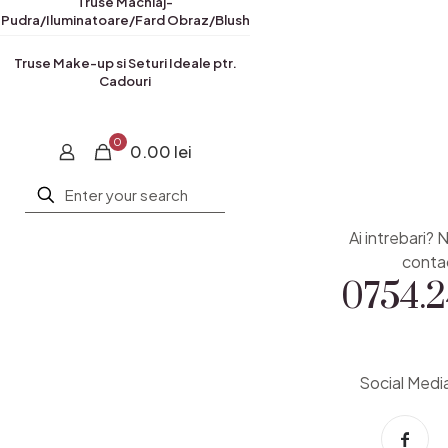
Truse Machiaj-
Pudra/Iluminatoare/Fard Obraz/Blush
Truse Make-up si Seturi Ideale ptr.
Cadouri
0
0.00 lei
Ai intrebari? 
0754.2
conta
Social Medi