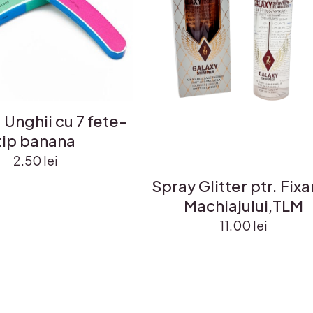
. Unghii cu 7 fete-
tip banana
2.50
lei
Spray Glitter ptr. Fix
Machiajului,TLM
11.00
lei