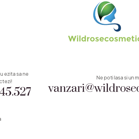
Nu ezita sa ne
vanzari@wildrosec
Ne poti lasa si un m
45.527
ctezi!
a