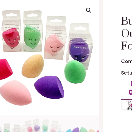
Bu
Ou
Fo
Com
Setu
Cant