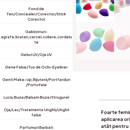
Fond de
Ten/Concealer/Corector/Stick
Corector
Gablonturi-
agrafe,bratari,cercei,coliere,cordelu
te
Geluri UV/Oja UV
Gene False/Tus de Ochi-Eyeliner
Genti Make-Up,Bijuterii/Portfarduri
/Portofele
Luciu Buze/Balsam Buze/Strugurel
Oja/Lac/Tratamente Unghii/Unghii
Foarte femin
false
aplicarea or
atât pentru 
Parfumuri Barbati