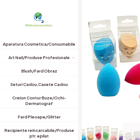
Aparatura Cosmetica/Consumabile
Art Nail/Produse Profesionale
Blush/Fard Obraz
Seturi Cadou,Casete Cadou
Creion Contur Buze/Ochi-
Dermatograf
Fard Pleoape/Glitter
Recipiente reincarcabile/Produse
ptr.epilat