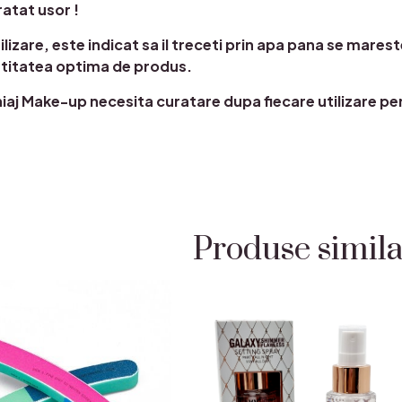
ratat usor !
tilizare, este indicat sa il treceti prin apa pana se mare
ntitatea optima de produs.
aj Make-up necesita curatare dupa fiecare utilizare pen
Produse simil