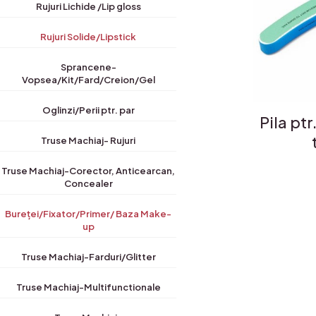
Rujuri Lichide /Lip gloss
Rujuri Solide/Lipstick
Sprancene-
Vopsea/Kit/Fard/Creion/Gel
Oglinzi/Perii ptr. par
Pila ptr
Truse Machiaj- Rujuri
Truse Machiaj-Corector, Anticearcan,
Concealer
Bureței/Fixator/Primer/ Baza Make-
up
Truse Machiaj-Farduri/Glitter
Truse Machiaj-Multifunctionale