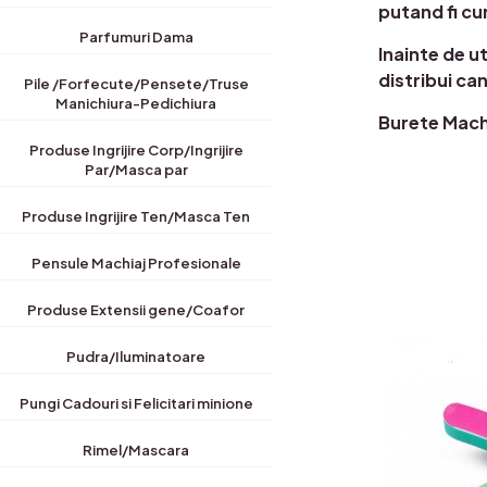
putand fi cu
Parfumuri Dama
Inainte de u
distribui ca
Pile /Forfecute/Pensete/Truse
Manichiura-Pedichiura
Burete Machi
Produse Ingrijire Corp/Ingrijire
Par/Masca par
Produse Ingrijire Ten/Masca Ten
Pensule Machiaj Profesionale
Produse Extensii gene/Coafor
Pudra/Iluminatoare
Pungi Cadouri si Felicitari minione
Rimel/Mascara