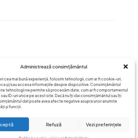
Administrează consimțământul
eri cea mai bună experiență, folosim tehnologii, cum ar fi cookie-uri,
oca și/sau accesa informațiile despre dispozitive. Consimțământul
ste tehnologii ne permite să procesăm date, cum ar fi comportamentul
sau ID-uri unice pe acest site. Dacă nu îți dai consimțământul sau îți
simțământul dat poate avea afecte negative asupra unor anumite
ți și funcții.
ceptă
Refuză
Vezi preferințele