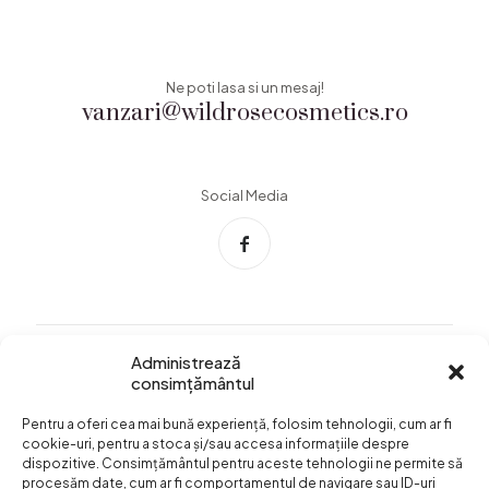
Ne poti lasa si un mesaj!
vanzari@wildrosecosmetics.ro
Social Media
Administrează
consimțământul
Info Utile
Pentru a oferi cea mai bună experiență, folosim tehnologii, cum ar fi
Termeni si conditii
cookie-uri, pentru a stoca și/sau accesa informațiile despre
dispozitive. Consimțământul pentru aceste tehnologii ne permite să
Confidentialitatea
procesăm date, cum ar fi comportamentul de navigare sau ID-uri