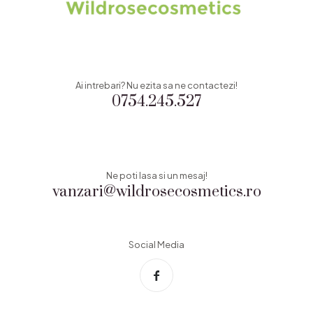
Ai intrebari? Nu ezita sa ne contactezi!
0754.245.527
Ne poti lasa si un mesaj!
vanzari@wildrosecosmetics.ro
Social Media