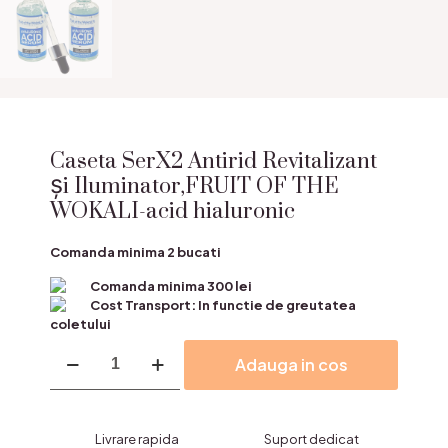
Caseta SerX2 Antirid Revitalizant
și Iluminator,FRUIT OF THE
WOKALI-acid hialuronic
Comanda minima 2 bucati
Comanda minima 300 lei
Cost Transport: In functie de greutatea
coletului
Cantitate
Adauga in cos
Caseta
SerX2
Antirid
Revitalizant
Livrare rapida
Suport dedicat
și