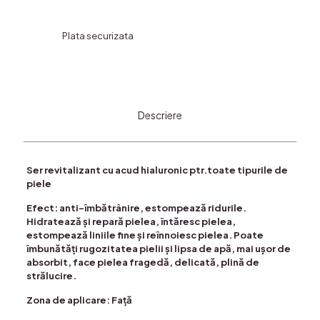
Iluminator,FRUIT
OF
Plata securizata
THE
WOKALI-
acid
hialuronic
Descriere
Ser revitalizant cu acud hialuronic ptr.toate tipurile de
piele
Efect: anti-îmbătrânire, estompează ridurile.
Hidratează și repară pielea, întăresc pielea,
estompează liniile fine și reînnoiesc pielea. Poate
îmbunătăți rugozitatea pielii și lipsa de apă, mai ușor de
absorbit, face pielea fragedă, delicată, plină de
strălucire.
Zona de aplicare: Față