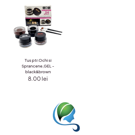
Tus ptr.Ochi si
Sprancene,GEL -
black&brown
8.00
lei