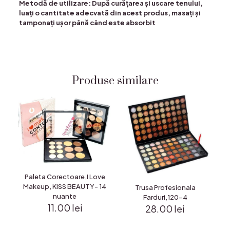
Metodă de utilizare: După curățarea și uscare tenului,
luați o cantitate adecvată din acest produs, masați și
tamponați ușor până când este absorbit
Produse similare
Paleta Corectoare,I Love
Makeup, KISS BEAUTY- 14
Trusa Profesionala
nuante
Farduri,120-4
11.00
lei
28.00
lei