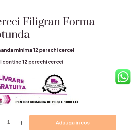
rcei Filigran Forma
otunda
nda minima 12 perechi cercei
l contine 12 perechi cercei
itate
Adauga in cos
ei
ran