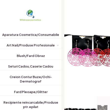
Aparatura Cosmetica/Consumabile
Art Nail/Produse Profesionale
Blush/Fard Obraz
Seturi Cadou,Casete Cadou
Creion Contur Buze/Ochi-
Dermatograf
Fard Pleoape/Glitter
Recipiente reincarcabile/Produse
ptr.epilat