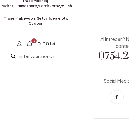
Truse Machiaj-
Pudra/Iluminatoare/Fard Obraz/Blush
Truse Make-up si Seturi Ideale ptr.
Cadouri
Ai intrebari? 
0
0.00 lei
0754.2
conta
Social Medi