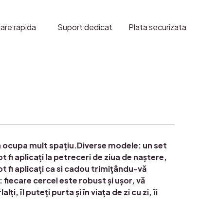
ma
nda
rare rapida
Suport dedicat
Plata securizata
 va ocupa mult spațiu.Diverse modele: un set
t fi aplicați la petreceri de ziua de naștere,
 pot fi aplicați ca si cadou trimițându-vă
: fiecare cercel este robust și ușor, vă
, îl puteți purta și în viața de zi cu zi, îi