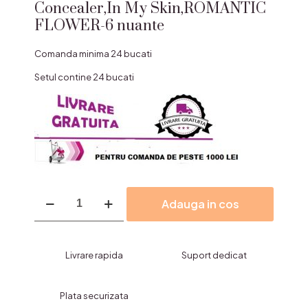
Concealer,In My Skin,ROMANTIC
FLOWER-6 nuante
Comanda minima 24 bucati
Setul contine 24 bucati
Cantitate
Adauga in cos
Concealer,In
My
Skin,ROMANTIC
FLOWER-
Livrare rapida
Suport dedicat
6
nuante
Plata securizata