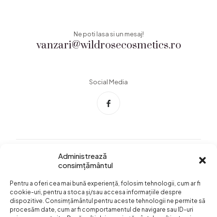
Ne poti lasa si un mesaj!
vanzari@wildrosecosmetics.ro
Social Media
Administrează
consimțământul
Info Utile
Pentru a oferi cea mai bună experiență, folosim tehnologii, cum ar fi
Termeni si conditii
cookie-uri, pentru a stoca și/sau accesa informațiile despre
dispozitive. Consimțământul pentru aceste tehnologii ne permite să
Confidentialitatea
procesăm date, cum ar fi comportamentul de navigare sau ID-uri
datelor