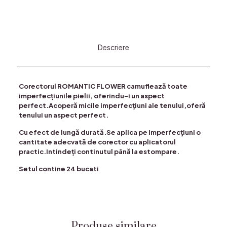
Descriere
Corectorul ROMANTIC FLOWER camuflează toate
imperfecțiunile pielii, oferindu-i un aspect
perfect.Acoperă micile imperfecțiuni ale tenului,oferă
tenului un aspect perfect.
Cu efect de lungă durată.Se aplica pe imperfecțiuni o
cantitate adecvată de corector cu aplicatorul
practic.Intindeți continutul până la estompare.
Setul contine 24 bucati
Produse similare