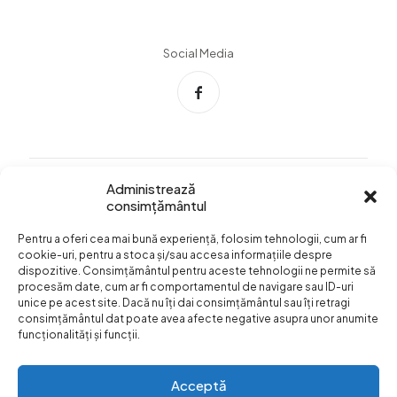
Social Media
Administrează
consimțământul
Info Utile
Pentru a oferi cea mai bună experiență, folosim tehnologii, cum ar fi
Termeni si conditii
cookie-uri, pentru a stoca și/sau accesa informațiile despre
dispozitive. Consimțământul pentru aceste tehnologii ne permite să
Confidentialitatea
procesăm date, cum ar fi comportamentul de navigare sau ID-uri
datelor
unice pe acest site. Dacă nu îți dai consimțământul sau îți retragi
consimțământul dat poate avea afecte negative asupra unor anumite
Livrare si plata
funcționalități și funcții.
Formular retur
Acceptă