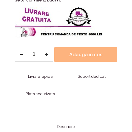
Setul contine 12 bucati.
Cantitate
Adauga in cos
Creioane
Contur
Gliter
ptr.Buze,MISS
Livrare rapida
Suport dedicat
DEMI-
12
culori
Plata securizata
Descriere