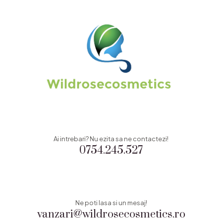
Ai intrebari? Nu ezita sa ne contactezi!
0754.245.527
Ne poti lasa si un mesaj!
vanzari@wildrosecosmetics.ro