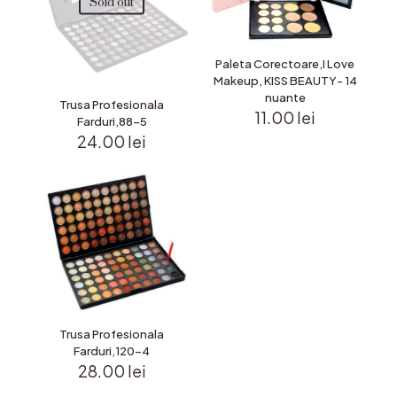
Sold out
Paleta Corectoare,I Love
Makeup, KISS BEAUTY- 14
nuante
Trusa Profesionala
11.00
lei
Farduri,88-5
24.00
lei
Trusa Profesionala
Farduri,120-4
28.00
lei