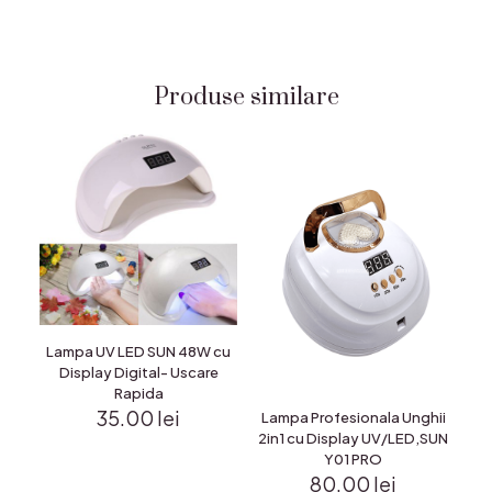
Produse similare
Lampa UV LED SUN 48W cu
Display Digital- Uscare
Rapida
35.00
lei
Lampa Profesionala Unghii
2in1 cu Display UV/LED,SUN
Y01 PRO
80.00
lei