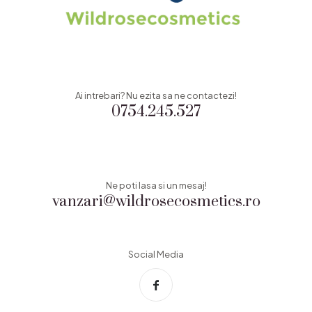
Ai intrebari? Nu ezita sa ne contactezi!
0754.245.527
Ne poti lasa si un mesaj!
vanzari@wildrosecosmetics.ro
Social Media