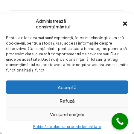
Administrează
consimțământul
Info Utile
Pentru a oferi cea mai bună experiență, folosim tehnologii, cum ar fi
Termeni si conditii
cookie-uri, pentru a stoca și/sau accesa informațiile despre
dispozitive. Consimțământul pentru aceste tehnologii ne permite să
Confidentialitatea
procesăm date, cum ar fi comportamentul de navigare sau ID-uri
datelor
unice pe acest site. Dacă nu îți dai consimțământul sau îți retragi
consimțământul dat poate avea afecte negative asupra unor anumite
Livrare si plata
funcționalități și funcții.
Formular retur
Acceptă
Refuză
Vezi preferințele
© Web Design:
Dezibel Media
Web Hosting
Web Hotel
|
Blog
Politică cookie-uri si confidentialitate