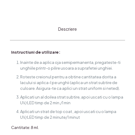
Descriere
Instructiuni de utilizare:
Inainte de a aplica oja semipermanenta, pregateste-ti
unghiile printr-o pilire usoara a suprafetei unghiei.
Roteste creionul pentru a obtine cantitatea dorita a
lacului si aplica-l pe unghii (aplica un strat subtire de
culoare. Asigura-te ca aplici un strat uniform si neted).
Aplicati un al doilea strat subtire, apoi uscati cu o lampa
UV/LED timp de 2 min./1 min
Aplicati un strat de top coat , apoi uscati cu o lampa
UV/LED timp de 2 minute/1 minut
Cantitate: 8 ml.