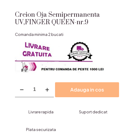
Creion Oja Semipermanenta
UV,FINGER QUEEN-nr.9
Comanda minima 2 bucati
Cantitate
Adauga in cos
Creion
Oja
Semipermanenta
UV,FINGER
Livrare rapida
Suport dedicat
QUEEN-
nr.9
Plata securizata