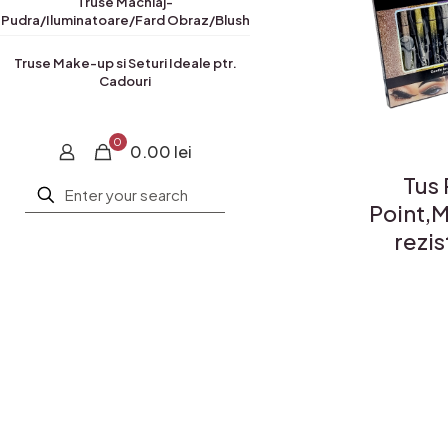
Truse Machiaj-
Pudra/Iluminatoare/Fard Obraz/Blush
Truse Make-up si Seturi Ideale ptr.
Cadouri
0
0.00 lei
Tus 
Point,
rezis