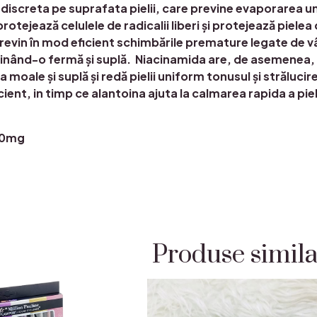
 discreta pe suprafata pielii, care previne evaporarea umi
otejează celulele de radicalii liberi și protejează piele
evin în mod eficient schimbările premature legate de vâ
ținând-o fermă și suplă. Niacinamida are, de asemenea, un
a moale și suplă și redă pielii uniform tonusul și străluc
cient, in timp ce alantoina ajuta la calmarea rapida a pie
50mg
Produse simil