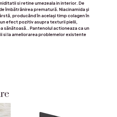
ditatii si retine umezeala in interior. De
a de îmbătrânirea prematură. Niacinamida și
rstă, producând în același timp colagen în
 efect pozitiv asupra texturii pielii,
irea sănătoasă.. Pantenolul actioneaza ca un
lii si la ameliorarea problemelor existente
are