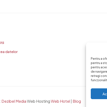
tii
tea datelor
Pentru a of
pentru a st
pentru ace
de navigare 
retragi con
funcționalită
Ac
:
Dezibel Media
Web Hosting
Web Hotel
|
Blog