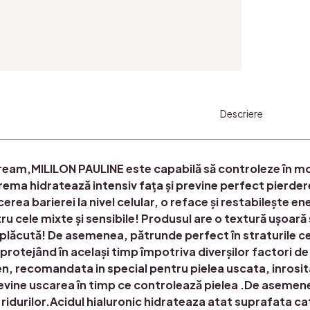
Descriere
eam,MILILON PAULINE este capabilă să controleze în mod
rema hidratează intensiv fața și previne perfect pierde
cerea barierei la nivel celular, o reface și restabilește en
tru cele mixte și sensibile! Produsul are o textură ușoară 
eplăcută! De asemenea, pătrunde perfect în straturile ce
, protejând în același timp împotriva diverșilor factori
ten, recomandata in special pentru pielea uscata, inros
revine uscarea în timp ce controlează pielea .De asemenea
ridurilor.Acidul hialuronic hidrateaza atat suprafata cat