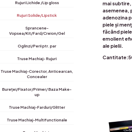
mai subtire,
Rujuri Lichide /Lip gloss
asemenea, pr
Rujuri Solide/Lipstick
adenozina pr
piele și men
Sprancene-
făcând piele
Vopsea/Kit/Fard/Creion/Gel
emolient efi
ale pielii.
Oglinzi/Perii ptr. par
Cantitate:
Truse Machiaj- Rujuri
Truse Machiaj-Corector, Anticearcan,
Concealer
Bureței/Fixator/Primer/ Baza Make-
up
Truse Machiaj-Farduri/Glitter
Truse Machiaj-Multifunctionale