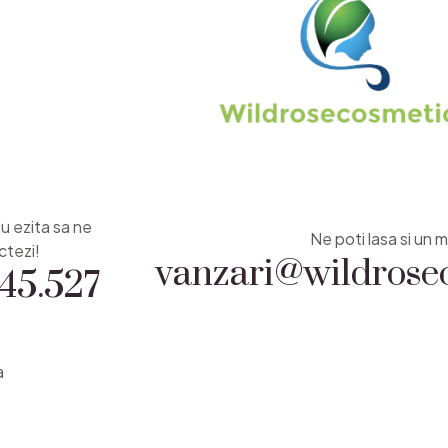
Nu ezita sa ne
vanzari@wildrosec
Ne poti lasa si un m
45.527
ctezi!
a