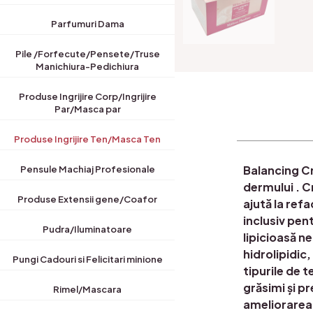
Parfumuri Dama
Pile /Forfecute/Pensete/Truse
Manichiura-Pedichiura
Produse Ingrijire Corp/Ingrijire
Par/Masca par
Produse Ingrijire Ten/Masca Ten
Balancing Cr
Pensule Machiaj Profesionale
dermului . C
Produse Extensii gene/Coafor
ajută la refa
inclusiv pen
Pudra/Iluminatoare
lipicioasă n
hidrolipidic
Pungi Cadouri si Felicitari minione
tipurile de 
grăsimi și p
Rimel/Mascara
ameliorarea 