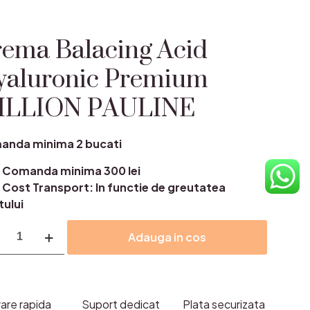
ema Balacing Acid
yaluronic Premium
ILLION PAULINE
anda minima 2 bucati
Comanda minima 300 lei
Cost Transport: In functie de greutatea
tului
itate
Adauga in cos
ma
cing
uronic
rare rapida
Suport dedicat
Plata securizata
mium