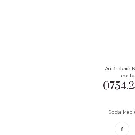
Ai intrebari? 
0754.2
conta
Social Medi