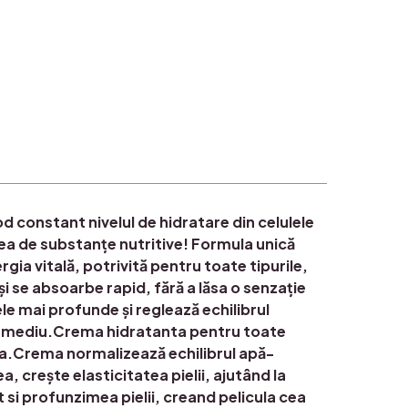
 constant nivelul de hidratare din celulele
rea de substanțe nutritive! Formula unică
ergia vitală, potrivită pentru toate tipurile,
și se absoarbe rapid, fără a lăsa o senzație
le mai profunde și reglează echilibrul
 de mediu.Crema hidratanta pentru toate
ita.Crema normalizează echilibrul apă-
, crește elasticitatea pielii, ajutând la
 si profunzimea pielii, creand pelicula cea