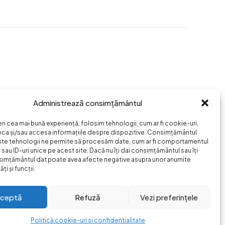
Administrează consimțământul
eri cea mai bună experiență, folosim tehnologii, cum ar fi cookie-uri,
oca și/sau accesa informațiile despre dispozitive. Consimțământul
ste tehnologii ne permite să procesăm date, cum ar fi comportamentul
sau ID-uri unice pe acest site. Dacă nu îți dai consimțământul sau îți
simțământul dat poate avea afecte negative asupra unor anumite
ți și funcții.
ceptă
Refuză
Vezi preferințele
Politică cookie-uri si confidentialitate