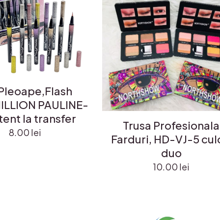
Pleoape,Flash
MILLION PAULINE-
tent la transfer
Trusa Profesionala
8.00
lei
Farduri, HD-VJ-5 cul
duo
10.00
lei