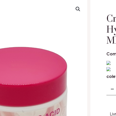
Cr
H
M
Com
cole
Cant
Cre
Bala
Acid
Hyal
Liv
Pre