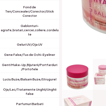
Fond de
Ten/Concealer/Corector/Stick
Corector
Gablonturi-
agrafe,bratari,cercei,coliere,cordelu
te
Geluri UV/Oja UV
Gene False/Tus de Ochi-Eyeliner
Genti Make-Up,Bijuterii/Portfarduri
/Portofele
Luciu Buze/Balsam Buze/Strugurel
Oja/Lac/Tratamente Unghii/Unghii
false
Parfumuri Barbati