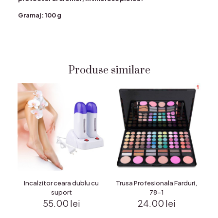
Gramaj: 100 g
Produse similare
Incalzitor ceara dublu cu
Trusa Profesionala Farduri,
suport
78-1
55.00
lei
24.00
lei