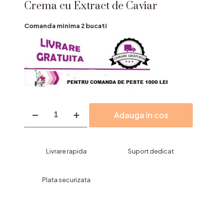
Crema cu Extract de Caviar
Comanda minima 2 bucati
Cantitate
Adauga in cos
Crema
cu
Extract
de
Livrare rapida
Suport dedicat
Caviar
Plata securizata