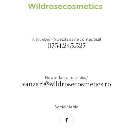
Ai intrebari? Nu ezita sa ne contactezi!
0754.245.527
Ne poti lasa si un mesaj!
vanzari@wildrosecosmetics.ro
Social Media