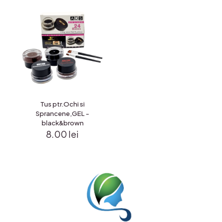
Tus ptr.Ochi si
Sprancene,GEL -
black&brown
8.00
lei