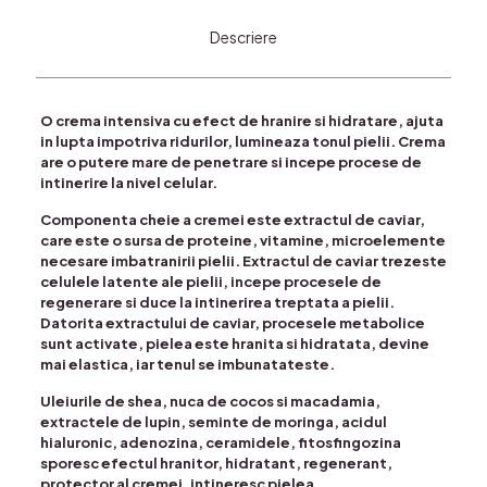
Descriere
O crema intensiva cu efect de hranire si hidratare, ajuta
in lupta impotriva ridurilor, lumineaza tonul pielii. Crema
are o putere mare de penetrare si incepe procese de
intinerire la nivel celular.
Componenta cheie a cremei este extractul de caviar,
care este o sursa de proteine, vitamine, microelemente
necesare imbatranirii pielii. Extractul de caviar trezeste
celulele latente ale pielii, incepe procesele de
regenerare si duce la intinerirea treptata a pielii.
Datorita extractului de caviar, procesele metabolice
sunt activate, pielea este hranita si hidratata, devine
mai elastica, iar tenul se imbunatateste.
Uleiurile de shea, nuca de cocos si macadamia,
extractele de lupin, seminte de moringa, acidul
hialuronic, adenozina, ceramidele, fitosfingozina
sporesc efectul hranitor, hidratant, regenerant,
protector al cremei, intineresc pielea.