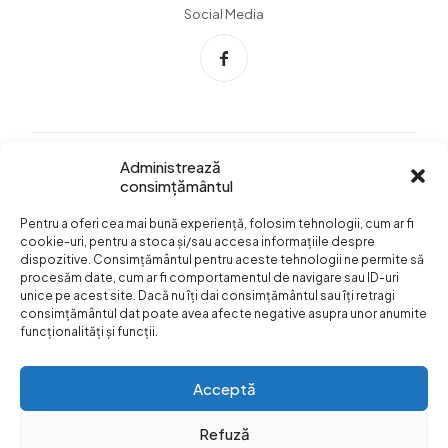
Social Media
Administrează
consimțământul
Info Utile
Pentru a oferi cea mai bună experiență, folosim tehnologii, cum ar fi
Termeni si conditii
cookie-uri, pentru a stoca și/sau accesa informațiile despre
dispozitive. Consimțământul pentru aceste tehnologii ne permite să
Confidentialitatea
procesăm date, cum ar fi comportamentul de navigare sau ID-uri
datelor
unice pe acest site. Dacă nu îți dai consimțământul sau îți retragi
consimțământul dat poate avea afecte negative asupra unor anumite
Livrare si plata
funcționalități și funcții.
Formular retur
Acceptă
Refuză