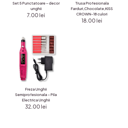
Set 5 Punctatoare – decor
Trusa Profesionala
unghii
Farduri,Chocolate,KISS
7.00
lei
CROWN-18 culori
18.00
lei
Freza Unghii
Semiprofesionala – Pila
Electrica Unghii
32.00
lei