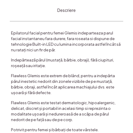
Descriere
Epilatorul facial pentru femei Glemis indeparteaza parul
facial instantaneu fara durere, fara roseata si dispune de
tehnologie Built-in LED cu lumina incorporata astfel încât să
nu ratați nici un fir de păr.
Indepărtează părul (mustață, bărbie, obraji), fără ciupituri,
roșeață sau iritație.
Flawless Glemis este extrem de blând, pentru a indepărta
părul inestetic nedorit din zonele vizibile de pe mustață,
bărbie, obraji, astfel încât aplicarea machiajului dvs. este
ușoară și fără defecte.
Flawless Glemis este testat dermatologic, hipoalergenic,
delicat, discret și portabil in acelasi timp si reprezinta o
modalitate ușoară și nedureroasă de a scăpa de părul
nedorit de pe față sau de pe corp.
Potrivit pentru femei și bărbați de toate vârstele.