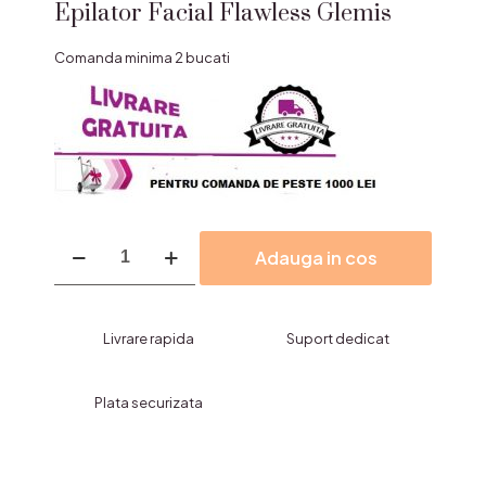
Epilator Facial Flawless Glemis
Comanda minima 2 bucati
Cantitate
Adauga in cos
Epilator
Facial
Flawless
Glemis
Livrare rapida
Suport dedicat
Plata securizata