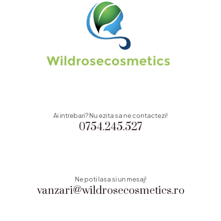
Ai intrebari? Nu ezita sa ne contactezi!
0754.245.527
Ne poti lasa si un mesaj!
vanzari@wildrosecosmetics.ro