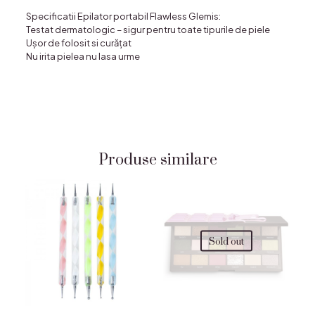
Specificatii Epilator portabil Flawless Glemis:
Testat dermatologic – sigur pentru toate tipurile de piele
Ușor de folosit si curățat
Nu irita pielea nu lasa urme
Produse similare
Sold out