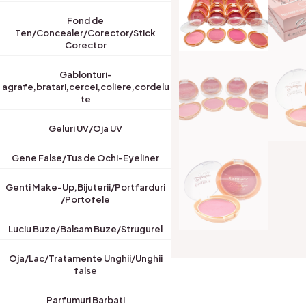
Fond de
Ten/Concealer/Corector/Stick
Corector
Gablonturi-
agrafe,bratari,cercei,coliere,cordelu
te
Geluri UV/Oja UV
Gene False/Tus de Ochi-Eyeliner
Genti Make-Up,Bijuterii/Portfarduri
/Portofele
Luciu Buze/Balsam Buze/Strugurel
Oja/Lac/Tratamente Unghii/Unghii
false
Parfumuri Barbati