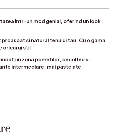
tatea într-un mod genial, oferind un look
t proaspat si natural tenului tau. Cu o gama
oricarui stil
andat) in zona pometilor, decolteu si
uante intermediare, mai pastelate.
are