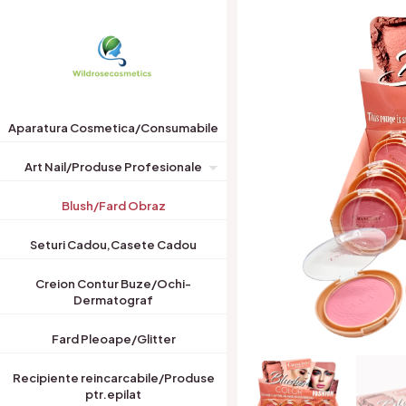
Aparatura Cosmetica/Consumabile
Art Nail/Produse Profesionale
Blush/Fard Obraz
Seturi Cadou,Casete Cadou
Creion Contur Buze/Ochi-
Dermatograf
Fard Pleoape/Glitter
Recipiente reincarcabile/Produse
ptr.epilat