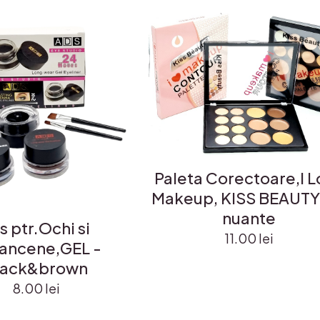
Paleta Corectoare,I 
Makeup, KISS BEAUTY
nuante
s ptr.Ochi si
11.00
lei
ancene,GEL -
lack&brown
8.00
lei