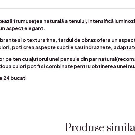
ză frumusețea naturală a tenului, intensifică luminozi
i un aspect elegant.
brante si o textura fina, fardul de obraz ofera un aspec
ulori, poti crea aspecte subtile sau indraznete, adaptate 
or pe ten cu ajutorul unei pensule din par natural(recom
doua culori pot fi si combinate pentru obtinerea unei n
e 24 bucati
Produse simil