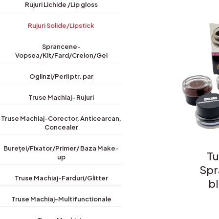
Rujuri Lichide /Lip gloss
Rujuri Solide/Lipstick
Sprancene-
Vopsea/Kit/Fard/Creion/Gel
Oglinzi/Perii ptr. par
Truse Machiaj- Rujuri
Truse Machiaj-Corector, Anticearcan,
Concealer
Bureței/Fixator/Primer/ Baza Make-
Tu
up
Spr
Truse Machiaj-Farduri/Glitter
b
Truse Machiaj-Multifunctionale