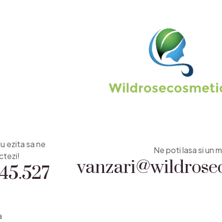
Nu ezita sa ne
vanzari@wildrosec
Ne poti lasa si un m
45.527
ctezi!
a