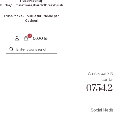
Truse Machiaj-
Pudra/Iluminatoare/Fard Obraz/Blush
Truse Make-up si Seturi Ideale ptr.
Cadouri
0
0.00 lei
Ai intrebari? 
0754.2
conta
Social Medi