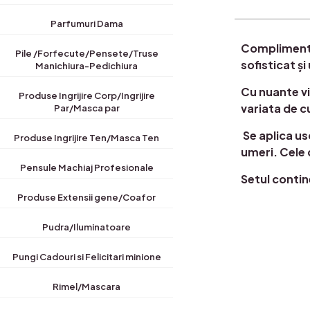
Parfumuri Dama
Complimentea
Pile /Forfecute/Pensete/Truse
sofisticat ș
Manichiura-Pedichiura
Cu nuante vi
Produse Ingrijire Corp/Ingrijire
variata de c
Par/Masca par
Se aplica us
Produse Ingrijire Ten/Masca Ten
umeri. Cele 
Pensule Machiaj Profesionale
Setul contin
Produse Extensii gene/Coafor
Pudra/Iluminatoare
Pungi Cadouri si Felicitari minione
Rimel/Mascara