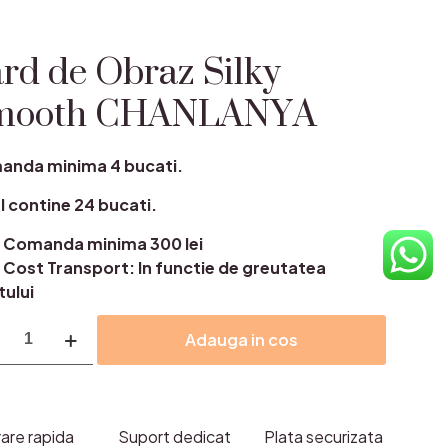
rd de Obraz Silky
mooth CHANLANYA
nda minima 4 bucati.
l contine 24 bucati.
Comanda minima 300 lei
Cost Transport: In functie de greutatea
tului
itate
Adauga in cos
az
rare rapida
Suport dedicat
Plata securizata
oth