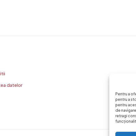
tii
tea datelor
Pentru a of
pentru a st
pentru ace
de navigare 
retragi con
funcționalită