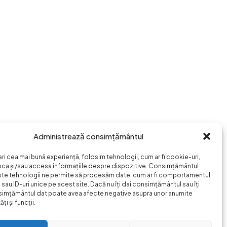
Administrează consimțământul
eri cea mai bună experiență, folosim tehnologii, cum ar fi cookie-uri,
oca și/sau accesa informațiile despre dispozitive. Consimțământul
ste tehnologii ne permite să procesăm date, cum ar fi comportamentul
sau ID-uri unice pe acest site. Dacă nu îți dai consimțământul sau îți
simțământul dat poate avea afecte negative asupra unor anumite
ți și funcții.