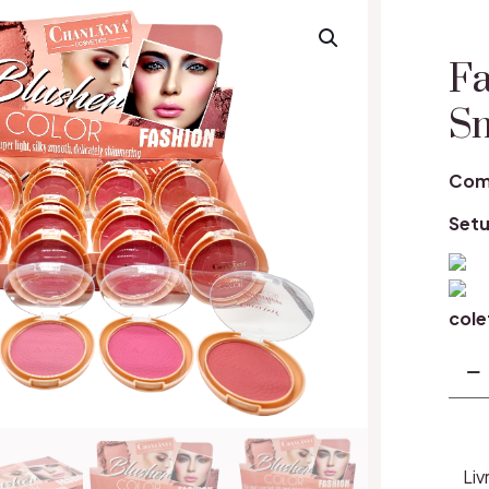
Fa
S
Coma
Setu
cole
Cant
Fard
de
Obr
Silky
Liv
Smo