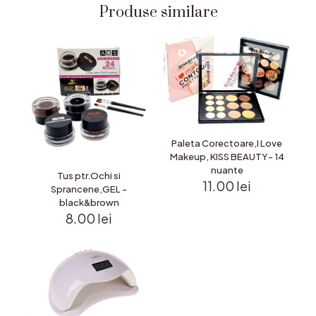
Produse similare
Paleta Corectoare,I Love
Makeup, KISS BEAUTY- 14
nuante
Tus ptr.Ochi si
11.00
lei
Sprancene,GEL -
black&brown
8.00
lei