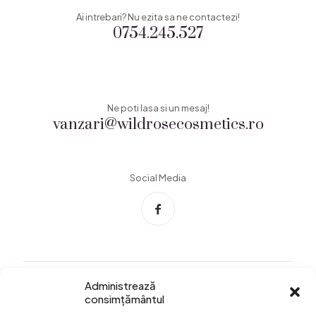
Ai intrebari? Nu ezita sa ne contactezi!
0754.245.527
Ne poti lasa si un mesaj!
vanzari@wildrosecosmetics.ro
Social Media
Administrează
consimțământul
Info Utile