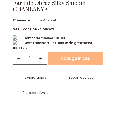
Fard de Obraz Silky Smooth
CHANLANYA
Comanda minima 4 bucati.
Setul contine 24 bucati.
Comanda minima 300 lei
Cost Transport: In functie de greutatea
coletului
Cantitate
Adauga in cos
Fard
de
Obraz
Silky
Livrare rapida
Suport dedicat
Smooth
CHANLANYA
Plata securizata