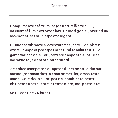
Descriere
Complimentează frumusețea naturală a tenului,
intensifică luminozitatea într-un mod genial, oferind un
look sofisticat și un aspect elegant.
Cu nuante vibrante si o textura fina, fardul de obraz
ofera un aspect proaspat si natural tenului tau. Cu o
gama variata de culori, poti crea aspecte subtile sau
indraznete, adaptate oricarui stil
Se aplica usor pe ten cu ajutorul unei pensule din par
natural(recomandat) in zona pometilor, decolteu si
umeri. Cele doua culori pot fi si combinate pentru
obtinerea unei nuante intermediare, mai pastelate.
Setul contine 24 bucati