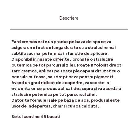
Descriere
Fard cremos este un produs pe baza de apa ce va
asigura un efect de lunga durata cu o stralucire mai
subtila sau mai puternica in functie de aplicare.
Disponibil in nuante diferite, promite o stralucire
puternica pe tot parcursul zilei. Poate fi folosit drept
fard cremos, aplicat pe toata pleoapa si difuzat cu o
pensula pufoasa, sau drept baza pentru pigmenti.
Avand un grad ridicat de acoperire, va scoate in
evidenta orice produs aplicat deasupra si va acorda o
stralucire puternica pe tot parcursul zilei.
Datorita formulei sale pe baza de apa, produsul este
usor de indepartat, chiar si cu apa calduta.
Setul contine 48 bucati