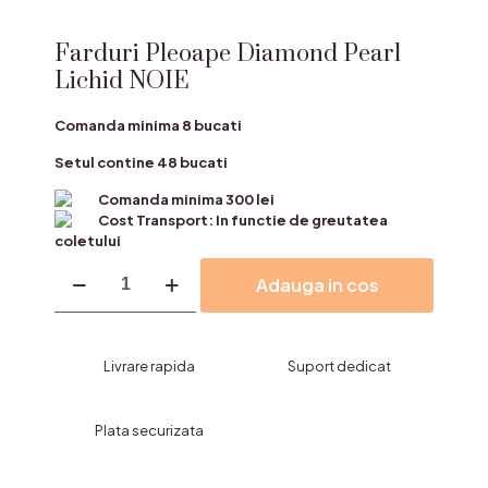
Farduri Pleoape Diamond Pearl
Lichid NOIE
Comanda minima 8 bucati
Setul contine 48 bucati
Comanda minima 300 lei
Cost Transport: In functie de greutatea
coletului
Cantitate
Adauga in cos
Farduri
Pleoape
Diamond
Pearl
Livrare rapida
Suport dedicat
Lichid
NOIE
Plata securizata