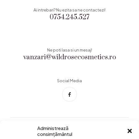
Ai intrebari? Nu ezita sa ne contactezi!
0754.245.527
Ne poti lasa si un mesaj!
vanzari@wildrosecosmetics.ro
Social Media
Administrează
consimțământul
Info Utile