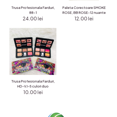
Trusa Profesionala Farduri,
Paleta Corectoare SMOKE
88-1
ROSE, BB ROSE-12 nuante
24.00
lei
12.00
lei
Trusa Profesionala Farduri,
HD-VJ-5 culori duo
10.00
lei