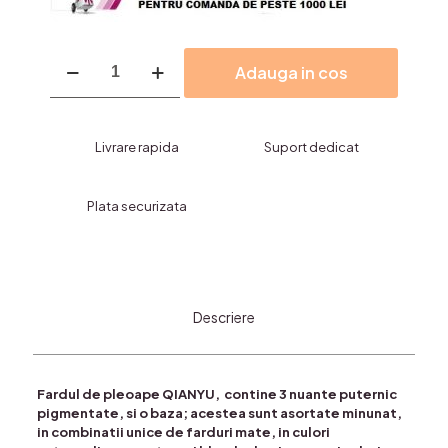
Cantitate
Adauga in cos
Farduri
Pleoape,Line,QIANYU-
4
culori
Livrare rapida
Suport dedicat
Plata securizata
Descriere
Fardul de pleoape QIANYU, contine 3 nuante puternic
pigmentate, si o baza; acestea sunt asortate minunat,
in combinatii unice de farduri mate, in culori