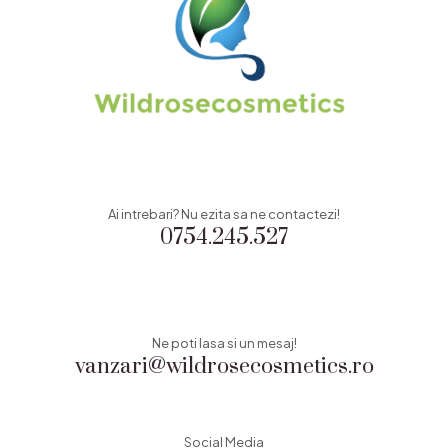
Ai intrebari? Nu ezita sa ne contactezi!
0754.245.527
Ne poti lasa si un mesaj!
vanzari@wildrosecosmetics.ro
Social Media