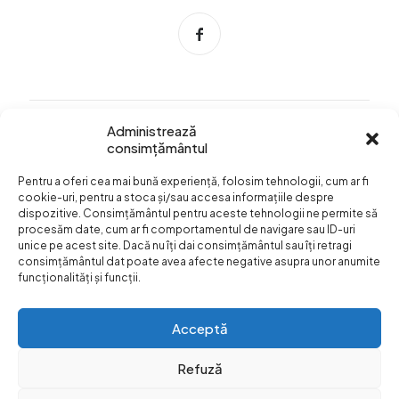
Administrează
consimțământul
Info Utile
Pentru a oferi cea mai bună experiență, folosim tehnologii, cum ar fi
Termeni si conditii
cookie-uri, pentru a stoca și/sau accesa informațiile despre
dispozitive. Consimțământul pentru aceste tehnologii ne permite să
Confidentialitatea
procesăm date, cum ar fi comportamentul de navigare sau ID-uri
datelor
unice pe acest site. Dacă nu îți dai consimțământul sau îți retragi
consimțământul dat poate avea afecte negative asupra unor anumite
Livrare si plata
funcționalități și funcții.
Formular retur
Acceptă
Refuză