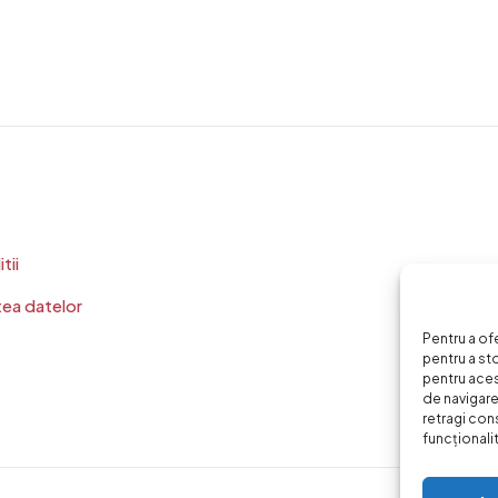
tii
tea datelor
Pentru a of
pentru a st
pentru ace
de navigare 
retragi con
funcționalită