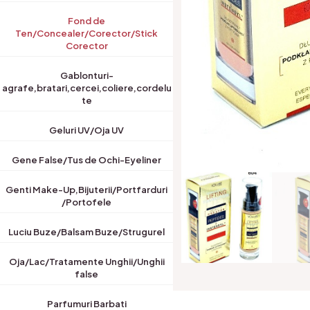
Fond de
Ten/Concealer/Corector/Stick
Corector
Gablonturi-
agrafe,bratari,cercei,coliere,cordelu
te
Geluri UV/Oja UV
Gene False/Tus de Ochi-Eyeliner
Genti Make-Up,Bijuterii/Portfarduri
/Portofele
Luciu Buze/Balsam Buze/Strugurel
Oja/Lac/Tratamente Unghii/Unghii
false
Parfumuri Barbati