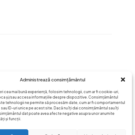
Administrează consimțământul
eri cea mai bună experiență, folosim tehnologii, cum ar fi cookie-uri,
oca și/sau accesa informațiile despre dispozitive. Consimțământul
ste tehnologii ne permite să procesăm date, cum ar fi comportamentul
sau ID-uri unice pe acest site. Dacă nu îți dai consimțământul sau îți
simțământul dat poate avea afecte negative asupra unor anumite
ți și funcții.