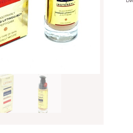
Liv
VOL
604
War
Gol