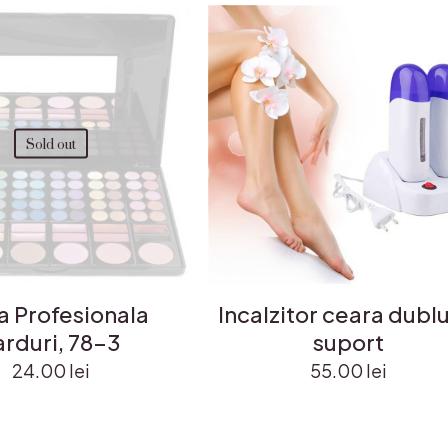
Sold out
a Profesionala
Incalzitor ceara dubl
arduri, 78-3
suport
24.00
lei
55.00
lei