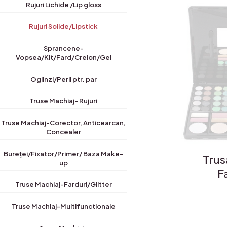
Rujuri Lichide /Lip gloss
Rujuri Solide/Lipstick
Sprancene-
Vopsea/Kit/Fard/Creion/Gel
Oglinzi/Perii ptr. par
Truse Machiaj- Rujuri
Truse Machiaj-Corector, Anticearcan,
Concealer
Bureței/Fixator/Primer/ Baza Make-
Trus
up
F
Truse Machiaj-Farduri/Glitter
Truse Machiaj-Multifunctionale