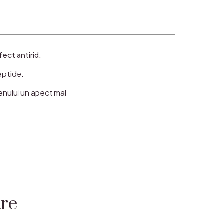
fect antirid.
eptide.
enului un apect mai
are