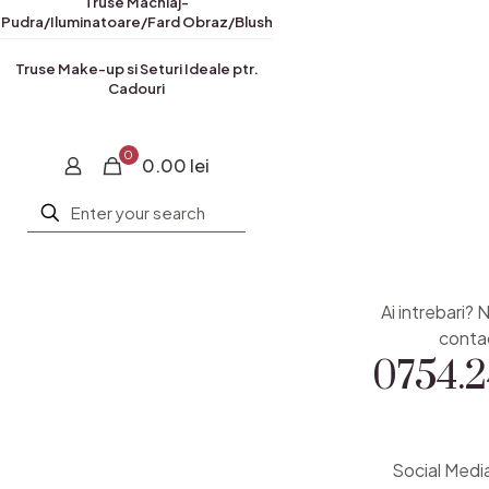
Truse Machiaj-
Pudra/Iluminatoare/Fard Obraz/Blush
Truse Make-up si Seturi Ideale ptr.
Cadouri
0
0.00 lei
Ai intrebari? 
0754.2
conta
Social Medi