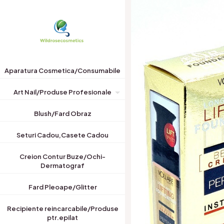
Aparatura Cosmetica/Consumabile
Art Nail/Produse Profesionale
Blush/Fard Obraz
Seturi Cadou,Casete Cadou
Creion Contur Buze/Ochi-
Dermatograf
Fard Pleoape/Glitter
Recipiente reincarcabile/Produse
ptr.epilat