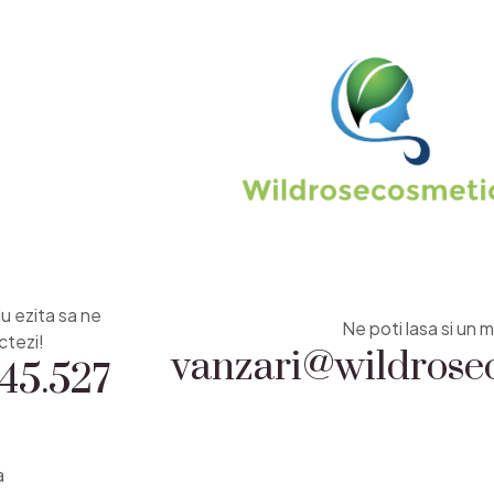
Nu ezita sa ne
vanzari@wildrosec
Ne poti lasa si un m
45.527
ctezi!
a