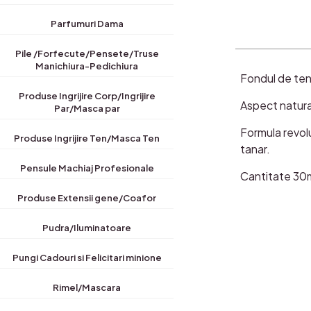
Parfumuri Dama
Pile /Forfecute/Pensete/Truse
Manichiura-Pedichiura
Fondul de ten 
Produse Ingrijire Corp/Ingrijire
Aspect natura
Par/Masca par
Formula revol
Produse Ingrijire Ten/Masca Ten
tanar.
Pensule Machiaj Profesionale
Cantitate 30
Produse Extensii gene/Coafor
Pudra/Iluminatoare
Pungi Cadouri si Felicitari minione
Rimel/Mascara