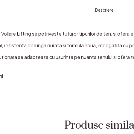
Descriere
Vollare Lifting se potriveste tuturor tipurilor de ten, si ofera e
l, rezistenta de lunga durata si formula noua, imbogatita cu p
utionara se adapteaza cu usurinta pe nuanta tenului si ofera t
ml
Produse simil