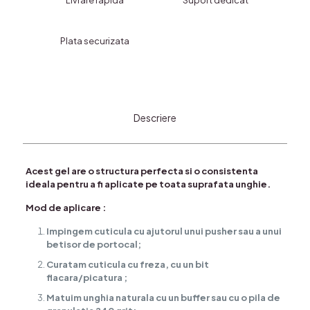
Livrare rapida
Suport dedicat
off
Luminous-
orange
Plata securizata
fosforescent
Descriere
Acest gel are o structura perfecta si o consistenta
ideala pentru a fi aplicate pe toata suprafata unghie.
Mod de aplicare :
Impingem cuticula cu ajutorul unui pusher sau a unui
betisor de portocal;
Curatam cuticula cu freza, cu un bit
flacara/picatura ;
Matuim unghia naturala cu un buffer sau cu o pila de