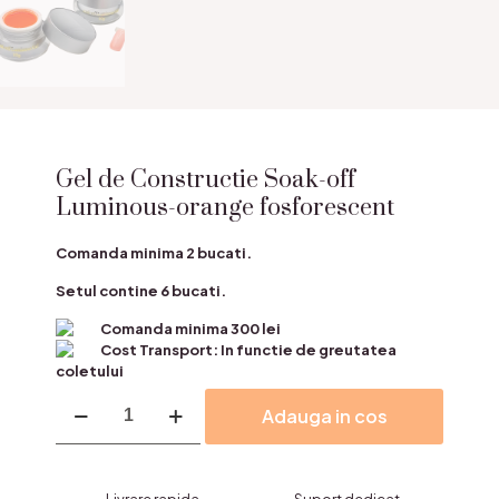
Gel de Constructie Soak-off
Luminous-orange fosforescent
Comanda minima 2 bucati.
Setul contine 6 bucati.
Comanda minima 300 lei
Cost Transport: In functie de greutatea
coletului
Cantitate
Adauga in cos
Gel
de
Constructie
Soak-