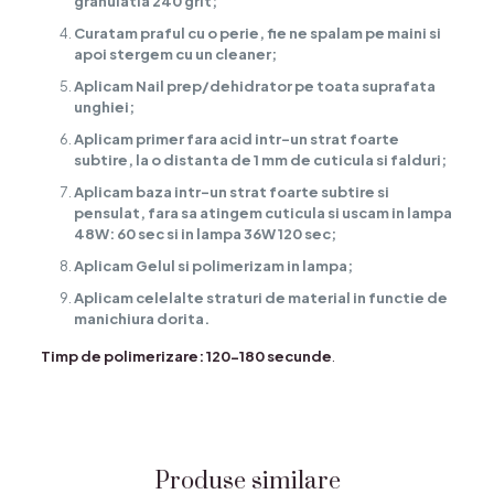
granulatia 240 grit;
Curatam praful cu o perie, fie ne spalam pe maini si
apoi stergem cu un cleaner;
Aplicam Nail prep/dehidrator pe toata suprafata
unghiei;
Aplicam primer fara acid intr-un strat foarte
subtire, la o distanta de 1 mm de cuticula si falduri;
Aplicam baza intr-un strat foarte subtire si
pensulat, fara sa atingem cuticula si uscam in lampa
48W: 60 sec si in lampa 36W 120 sec;
Aplicam Gelul si polimerizam in lampa;
Aplicam celelalte straturi de material in functie de
manichiura dorita.
Timp de polimerizare: 120-180 secunde
.
Produse similare