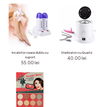
Incalzitor ceara dublu cu
Sterlizator cu Quartz
suport
40.00
lei
55.00
lei