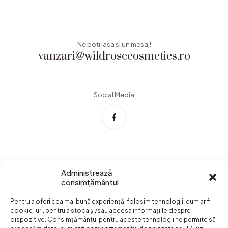
Ne poti lasa si un mesaj!
vanzari@wildrosecosmetics.ro
Social Media
Administrează
consimțământul
Info Utile
Pentru a oferi cea mai bună experiență, folosim tehnologii, cum ar fi
Termeni si conditii
cookie-uri, pentru a stoca și/sau accesa informațiile despre
dispozitive. Consimțământul pentru aceste tehnologii ne permite să
Confidentialitatea