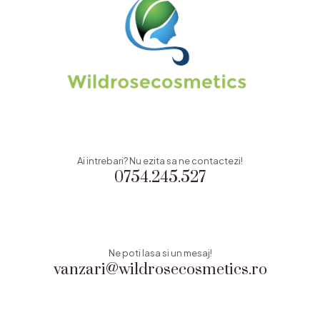
Ai intrebari? Nu ezita sa ne contactezi!
0754.245.527
Ne poti lasa si un mesaj!
vanzari@wildrosecosmetics.ro