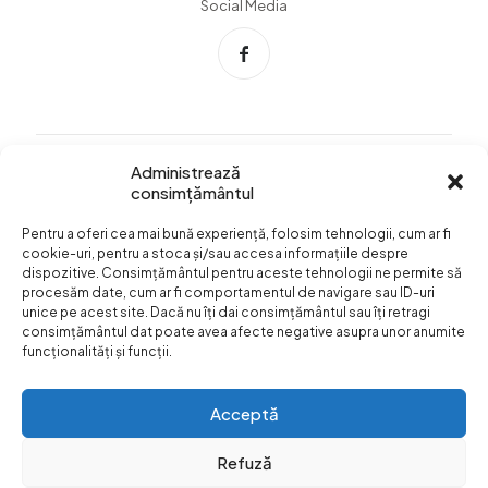
Social Media
Administrează
consimțământul
Info Utile
Pentru a oferi cea mai bună experiență, folosim tehnologii, cum ar fi
Termeni si conditii
cookie-uri, pentru a stoca și/sau accesa informațiile despre
dispozitive. Consimțământul pentru aceste tehnologii ne permite să
Confidentialitatea
procesăm date, cum ar fi comportamentul de navigare sau ID-uri
datelor
unice pe acest site. Dacă nu îți dai consimțământul sau îți retragi
consimțământul dat poate avea afecte negative asupra unor anumite
Livrare si plata
funcționalități și funcții.
Formular retur
Acceptă
Refuză