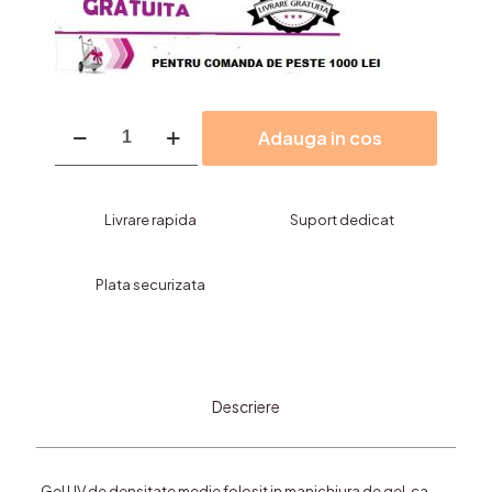
Cantitate
Adauga in cos
Gel
UV
Sina
ptr.Constructie
Livrare rapida
Suport dedicat
-
Pink
Plata securizata
Descriere
Gel UV de densitate medie folosit in manichiura de gel, ca