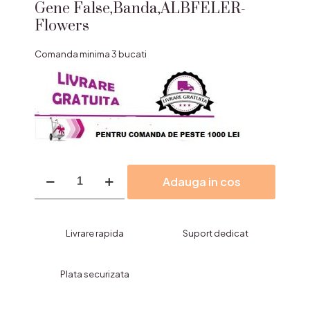
Gene False,Banda,ALBFELER-
Flowers
Comanda minima 3 bucati
Cantitate
Adauga in cos
Gene
False,Banda,ALBFELER-
Flowers
Livrare rapida
Suport dedicat
Plata securizata