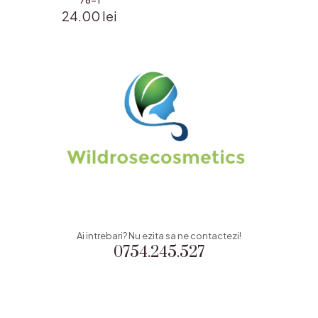
78-1
24.00
lei
Ai intrebari? Nu ezita sa ne contactezi!
0754.245.527