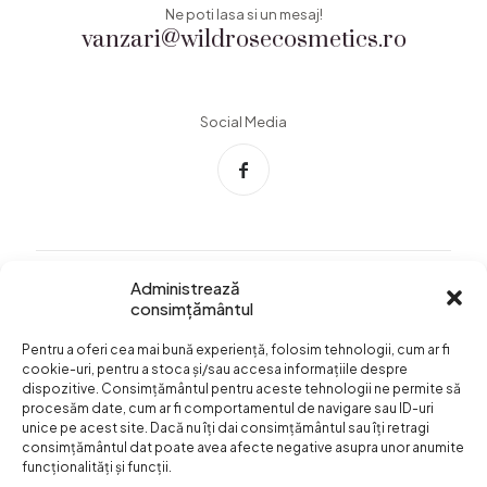
Ne poti lasa si un mesaj!
vanzari@wildrosecosmetics.ro
Social Media
Administrează
consimțământul
Info Utile
Pentru a oferi cea mai bună experiență, folosim tehnologii, cum ar fi
Termeni si conditii
cookie-uri, pentru a stoca și/sau accesa informațiile despre
dispozitive. Consimțământul pentru aceste tehnologii ne permite să
Confidentialitatea
procesăm date, cum ar fi comportamentul de navigare sau ID-uri
datelor
unice pe acest site. Dacă nu îți dai consimțământul sau îți retragi
consimțământul dat poate avea afecte negative asupra unor anumite
Livrare si plata
funcționalități și funcții.