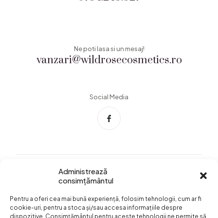
Ne poti lasa si un mesaj!
vanzari@wildrosecosmetics.ro
Social Media
Administrează
consimțământul
Info Utile
Pentru a oferi cea mai bună experiență, folosim tehnologii, cum ar fi
Termeni si conditii
cookie-uri, pentru a stoca și/sau accesa informațiile despre
dispozitive. Consimțământul pentru aceste tehnologii ne permite să