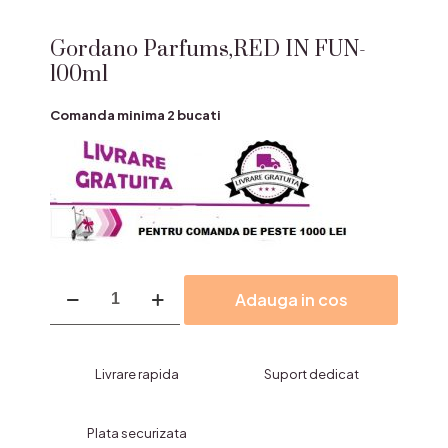
Gordano Parfums,RED IN FUN-
100ml
Comanda minima 2 bucati
Cantitate
Adauga in cos
Gordano
Parfums,RED
IN
FUN-
Livrare rapida
Suport dedicat
100ml
Plata securizata