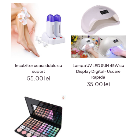
Incalzitor ceara dublu cu
Lampa UV LED SUN 48W cu
suport
Display Digital- Uscare
55.00
lei
Rapida
35.00
lei