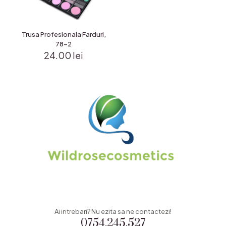
Trusa Profesionala Farduri,
78-2
24.00
lei
Ai intrebari? Nu ezita sa ne contactezi!
0754.245.527