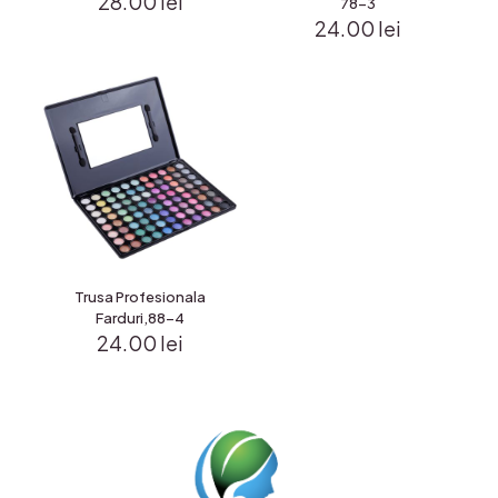
28.00
lei
78-3
24.00
lei
Trusa Profesionala
Farduri,88-4
24.00
lei