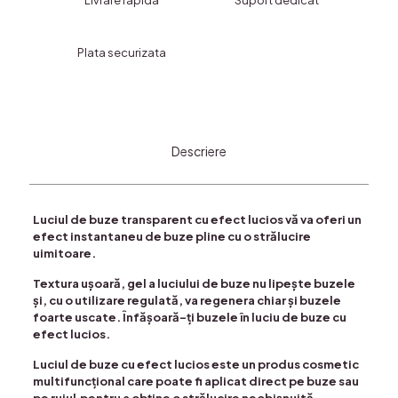
Livrare rapida
Suport dedicat
Hi
COD
9163
Plata securizata
Descriere
Luciul de buze transparent cu efect lucios vă va oferi un
efect instantaneu de buze pline cu o strălucire
uimitoare.
Textura ușoară, gel a luciului de buze nu lipește buzele
și, cu o utilizare regulată, va regenera chiar și buzele
foarte uscate. Înfășoară-ți buzele în luciu de buze cu
efect lucios.
Luciul de buze cu efect lucios este un produs cosmetic
multifuncțional care poate fi aplicat direct pe buze sau