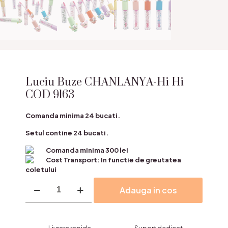
Luciu Buze CHANLANYA-Hi Hi
COD 9163
Comanda minima 24 bucati.
Setul contine 24 bucati.
Comanda minima 300 lei
Cost Transport: In functie de greutatea
coletului
Cantitate
Adauga in cos
Luciu
Buze
CHANLANYA-
Hi