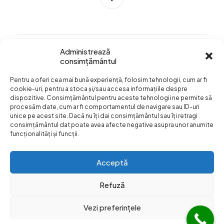
Administrează
consimțământul
Info Utile
Pentru a oferi cea mai bună experiență, folosim tehnologii, cum ar fi
Termeni si conditii
cookie-uri, pentru a stoca și/sau accesa informațiile despre
dispozitive. Consimțământul pentru aceste tehnologii ne permite să
Confidentialitatea
procesăm date, cum ar fi comportamentul de navigare sau ID-uri
datelor
unice pe acest site. Dacă nu îți dai consimțământul sau îți retragi
consimțământul dat poate avea afecte negative asupra unor anumite
Livrare si plata
funcționalități și funcții.
Formular retur
Acceptă
Refuză
Vezi preferințele
© Web Design:
Dezibel Media
Web Hosting
Web Hotel
|