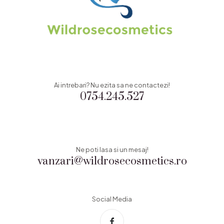
Ai intrebari? Nu ezita sa ne contactezi!
0754.245.527
Ne poti lasa si un mesaj!
vanzari@wildrosecosmetics.ro
Social Media