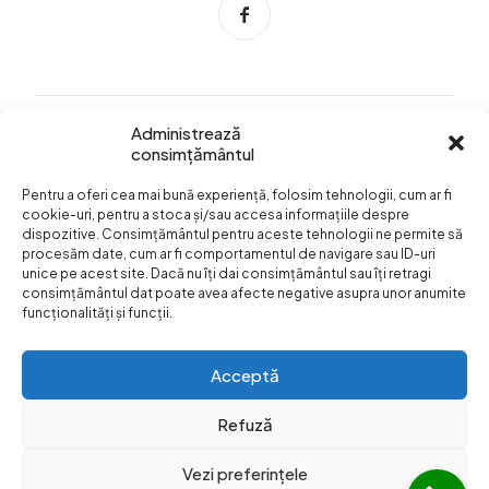
Administrează
consimțământul
Info Utile
Pentru a oferi cea mai bună experiență, folosim tehnologii, cum ar fi
Termeni si conditii
cookie-uri, pentru a stoca și/sau accesa informațiile despre
dispozitive. Consimțământul pentru aceste tehnologii ne permite să
Confidentialitatea
procesăm date, cum ar fi comportamentul de navigare sau ID-uri
datelor
unice pe acest site. Dacă nu îți dai consimțământul sau îți retragi
consimțământul dat poate avea afecte negative asupra unor anumite
Livrare si plata
funcționalități și funcții.
Formular retur
Acceptă
Refuză
Vezi preferințele