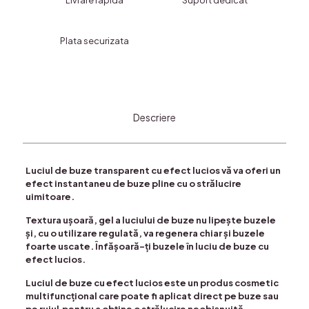
Livrare rapida
Suport dedicat
YOUR
LIFE-
Cats
Plata securizata
COD
LC-
795
Descriere
Luciul de buze transparent cu efect lucios vă va oferi un
efect instantaneu de buze pline cu o strălucire
uimitoare.
Textura ușoară, gel a luciului de buze nu lipește buzele
și, cu o utilizare regulată, va regenera chiar și buzele
foarte uscate. Înfășoară-ți buzele în luciu de buze cu
efect lucios.
Luciul de buze cu efect lucios este un produs cosmetic
multifuncțional care poate fi aplicat direct pe buze sau