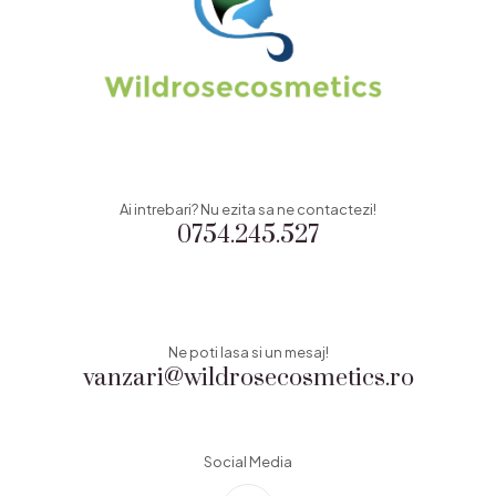
Ai intrebari? Nu ezita sa ne contactezi!
0754.245.527
Ne poti lasa si un mesaj!
vanzari@wildrosecosmetics.ro
Social Media