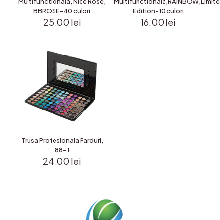
Multifunctionala, Nice Rose,
Multifunctionala,RAINBOW,Limit
BBROSE-40 culori
Edition-10 culori
25.00
lei
16.00
lei
Trusa Profesionala Farduri,
88-1
24.00
lei