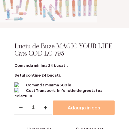
Luciu de Buze MAGIC YOUR LIFE-
Cats COD LC-795
Comanda minima 24 bucati.
Setul contine 24 bucati.
Comanda minima 300 lei
Cost Transport: In functie de greutatea
coletului
Cantitate
Adauga in cos
Luciu
de
Buze
MAGIC