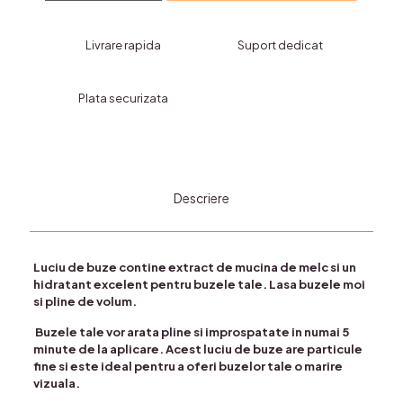
Buze
cu
Livrare rapida
Suport dedicat
Extract
de
Mucina
Plata securizata
de
Melc
ROMANTIC-
efect
de
marire
Descriere
a
buzelor
instant
COD
Luciu de buze contine extract de mucina de melc si un
RY-
hidratant excelent pentru buzele tale. Lasa buzele moi
1329
si pline de volum.
Buzele tale vor arata pline si improspatate in numai 5
minute de la aplicare. Acest luciu de buze are particule
fine si este ideal pentru a oferi buzelor tale o marire
vizuala.