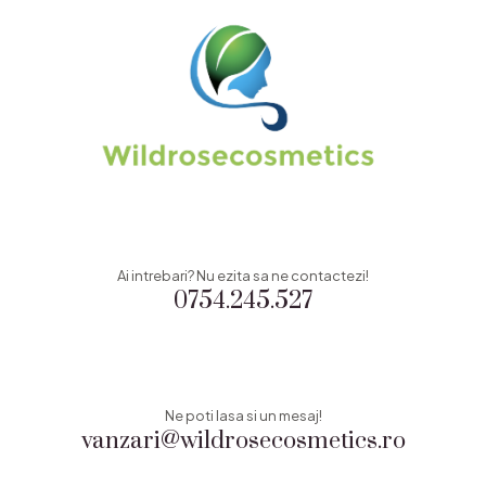
Ai intrebari? Nu ezita sa ne contactezi!
0754.245.527
Ne poti lasa si un mesaj!
vanzari@wildrosecosmetics.ro