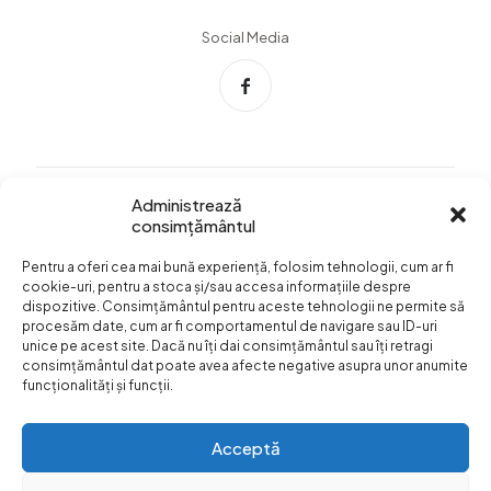
Social Media
Administrează
consimțământul
Info Utile
Pentru a oferi cea mai bună experiență, folosim tehnologii, cum ar fi
Termeni si conditii
cookie-uri, pentru a stoca și/sau accesa informațiile despre
dispozitive. Consimțământul pentru aceste tehnologii ne permite să
Confidentialitatea
procesăm date, cum ar fi comportamentul de navigare sau ID-uri
datelor
unice pe acest site. Dacă nu îți dai consimțământul sau îți retragi
consimțământul dat poate avea afecte negative asupra unor anumite
Livrare si plata
funcționalități și funcții.
Formular retur
Acceptă