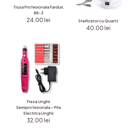
Trusa Profesionala Farduri,
88-3
24.00
lei
Sterlizator cu Quartz
40.00
lei
Freza Unghii
Semiprofesionala – Pila
Electrica Unghii
32.00
lei