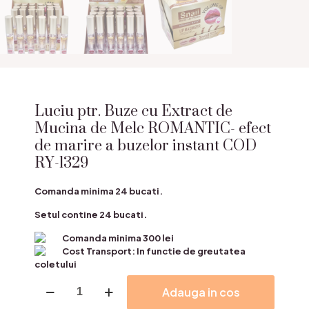
Luciu ptr. Buze cu Extract de
Mucina de Melc ROMANTIC- efect
de marire a buzelor instant COD
RY-1329
Comanda minima 24 bucati.
Setul contine 24 bucati.
Comanda minima 300 lei
Cost Transport: In functie de greutatea
coletului
Cantitate
Adauga in cos
Luciu
ptr.