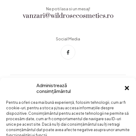
Ne poti lasa si un mesaj!
vanzari@wildrosecosmetics.ro
Social Media
Administrează
consimțământul
Info Utile
Pentru a oferi cea mai bună experiență, folosim tehnologii, cum ar fi
Termeni si conditii
cookie-uri, pentru a stoca și/sau accesa informațiile despre
dispozitive. Consimțământul pentru aceste tehnologii ne permite să
Confidentialitatea
procesăm date, cum ar fi comportamentul de navigare sau ID-uri
datelor
unice pe acest site. Dacă nu îți dai consimțământul sau îți retragi
consimțământul dat poate avea afecte negative asupra unor anumite
Livrare si plata
funcționalități și funcții.