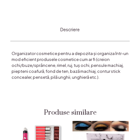
Descriere
Organizator cosmetice pentru a depozita și organiza într-un
mod eficient produsele cosmetice cum ar fi (creion
ochi/buze/sprâncene, rimel, ruj, tuș ochi, pensule machiaj,
piepteni coafură, fond de ten, bază machiaj, contur stick
concealer, pensetă, pilă unghii, unghieră etc.).
Produse similare