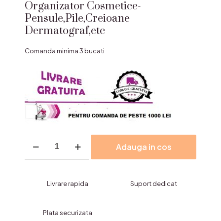
Organizator Cosmetice-
Pensule,Pile,Creioane
Dermatograf,etc
Comanda minima 3 bucati
Cantitate
Adauga in cos
Organizator
Cosmetice-
Pensule,Pile,Creioane
Dermatograf,etc
Livrare rapida
Suport dedicat
Plata securizata