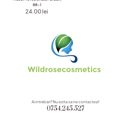
88-1
24.00
lei
Ai intrebari? Nu ezita sa ne contactezi!
0754.245.527