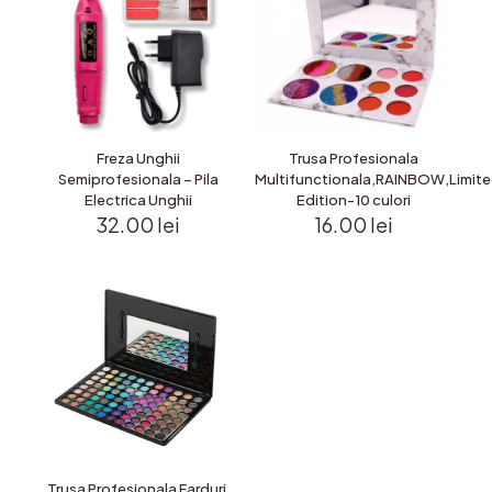
Freza Unghii
Trusa Profesionala
Semiprofesionala – Pila
Multifunctionala,RAINBOW,Limit
Electrica Unghii
Edition-10 culori
32.00
lei
16.00
lei
Trusa Profesionala Farduri,