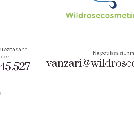
Nu ezita sa ne
vanzari@wildrosec
Ne poti lasa si un m
45.527
ctezi!
a