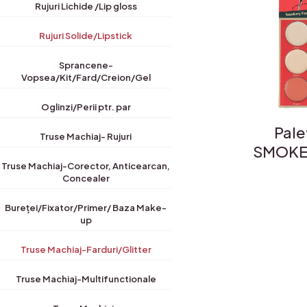
Rujuri Lichide /Lip gloss
Rujuri Solide/Lipstick
Sprancene-
Vopsea/Kit/Fard/Creion/Gel
Oglinzi/Perii ptr. par
Pale
Truse Machiaj- Rujuri
SMOKE 
Truse Machiaj-Corector, Anticearcan,
Concealer
Bureței/Fixator/Primer/ Baza Make-
up
Truse Machiaj-Farduri/Glitter
Truse Machiaj-Multifunctionale