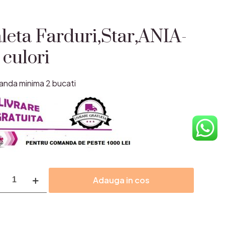
leta Farduri,Star,ANIA-
 culori
nda minima 2 bucati
itate
Adauga in cos
ta
uri,Star,ANIA-
i