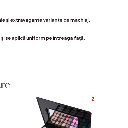
uale și extravagante variante de machiaj,
e și se aplică uniform pe întreaga față.
are