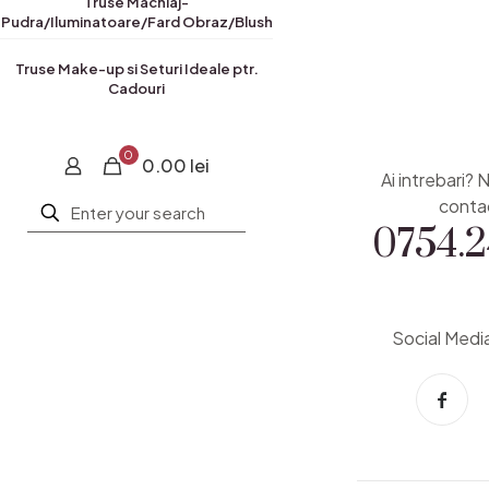
Truse Machiaj-
Pudra/Iluminatoare/Fard Obraz/Blush
Truse Make-up si Seturi Ideale ptr.
Cadouri
0
0.00 lei
Ai intrebari? 
0754.2
conta
Social Medi