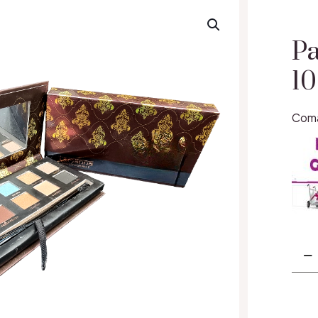
Pa
10
Coma
Cant
Pale
Fard
10
culor