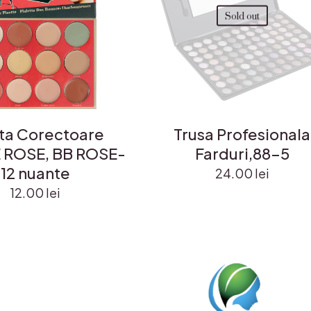
Sold out
ta Corectoare
Trusa Profesionala
ROSE, BB ROSE-
Farduri,88-5
12 nuante
24.00
lei
12.00
lei