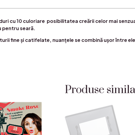
duri cu 10 culoriare posibilitatea creării celor mai senz
u pentru seară.
urii fine și catifelate, nuanțele se combină ușor între el
Produse simil