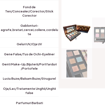
Fond de
Ten/Concealer/Corector/Stick
Corector
Gablonturi-
agrafe,bratari,cercei,coliere,cordelu
te
Geluri UV/Oja UV
Gene False/Tus de Ochi-Eyeliner
Genti Make-Up,Bijuterii/Portfarduri
/Portofele
Luciu Buze/Balsam Buze/Strugurel
Oja/Lac/Tratamente Unghii/Unghii
false
Parfumuri Barbati