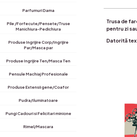
Parfumuri Dama
Trusa de far
Pile /Forfecute/Pensete/Truse
pentru zi sa
Manichiura-Pedichiura
Datorită text
Produse Ingrijire Corp/Ingrijire
Par/Masca par
Produse Ingrijire Ten/Masca Ten
Pensule Machiaj Profesionale
Produse Extensii gene/Coafor
Pudra/Iluminatoare
Pungi Cadouri si Felicitari minione
Rimel/Mascara