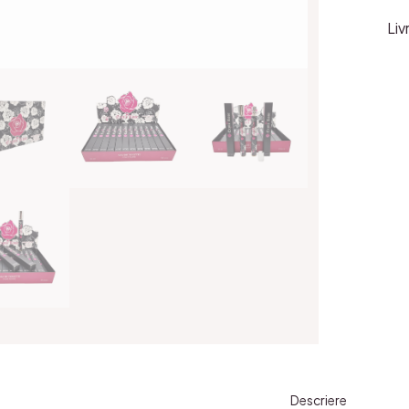
EXO
Liv
ROS
35ml
COD
VL
905
33
Descriere