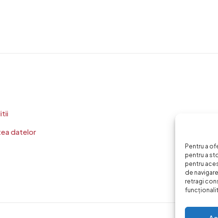
tii
tea datelor
Pentru a of
pentru a st
pentru ace
de navigare 
retragi con
funcționalită
Ac