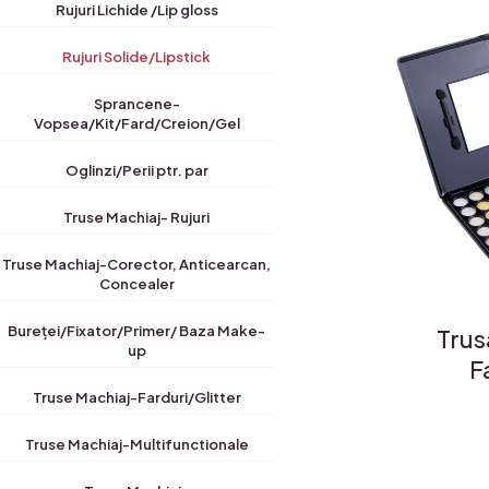
Rujuri Lichide /Lip gloss
Rujuri Solide/Lipstick
Sprancene-
Vopsea/Kit/Fard/Creion/Gel
Oglinzi/Perii ptr. par
Truse Machiaj- Rujuri
Truse Machiaj-Corector, Anticearcan,
Concealer
Bureței/Fixator/Primer/ Baza Make-
Trus
up
F
Truse Machiaj-Farduri/Glitter
Truse Machiaj-Multifunctionale