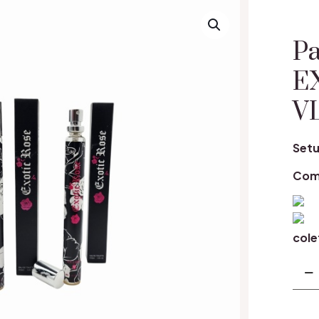
Pa
E
V
Setu
Com
cole
Cant
Parf
Fiola
V.V.