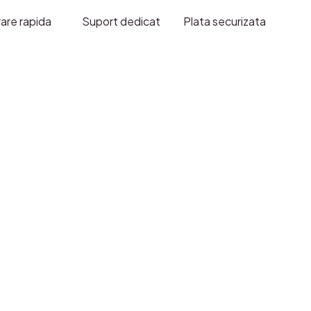
TIC
rare rapida
Suport dedicat
Plata securizata
E
-
4-