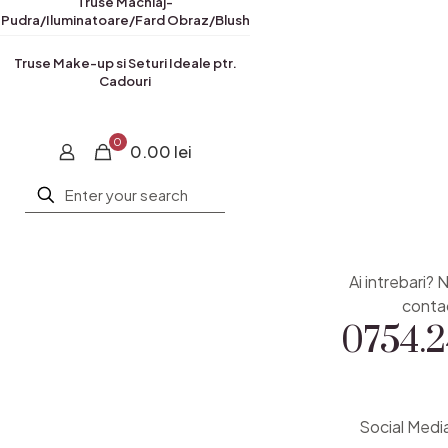
Truse Machiaj-
Pudra/Iluminatoare/Fard Obraz/Blush
Truse Make-up si Seturi Ideale ptr.
Cadouri
0
0.00 lei
Ai intrebari? 
0754.2
conta
Social Medi