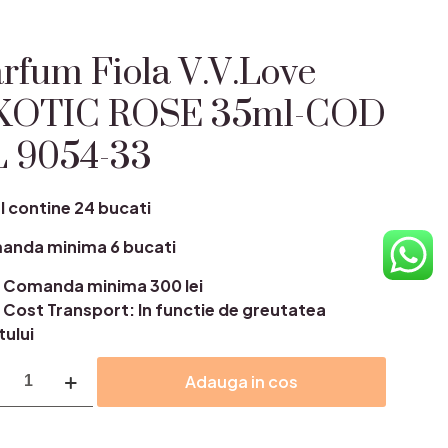
rfum Fiola V.V.Love
XOTIC ROSE 35ml-COD
L 9054-33
l contine 24 bucati
anda minima 6 bucati
Comanda minima 300 lei
Cost Transport: In functie de greutatea
tului
itate
Adauga in cos
um
Love