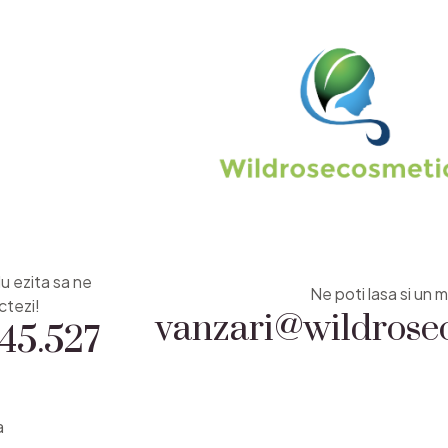
Nu ezita sa ne
vanzari@wildrosec
Ne poti lasa si un m
45.527
ctezi!
a