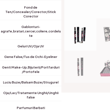
Fond de
Ten/Concealer/Corector/Stick
Corector
Gablonturi-
agrafe,bratari,cercei,coliere,cordelu
te
Geluri UV/Oja UV
Gene False/Tus de Ochi-Eyeliner
Genti Make-Up,Bijuterii/Portfarduri
/Portofele
Luciu Buze/Balsam Buze/Strugurel
Oja/Lac/Tratamente Unghii/Unghii
false
Parfumuri Barbati