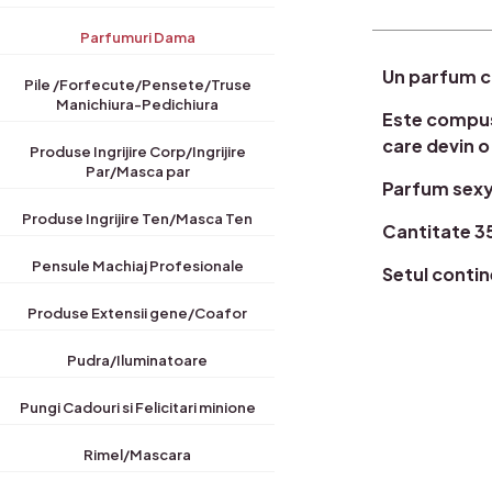
Parfumuri Dama
Un parfum c
Pile /Forfecute/Pensete/Truse
Manichiura-Pedichiura
Este compus 
care devin o
Produse Ingrijire Corp/Ingrijire
Par/Masca par
Parfum sexy,
Produse Ingrijire Ten/Masca Ten
Cantitate 3
Pensule Machiaj Profesionale
Setul contin
Produse Extensii gene/Coafor
Pudra/Iluminatoare
Pungi Cadouri si Felicitari minione
Rimel/Mascara