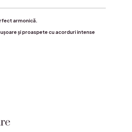
rfect armonică.
 ușoare și proaspete cu acorduri intense
are