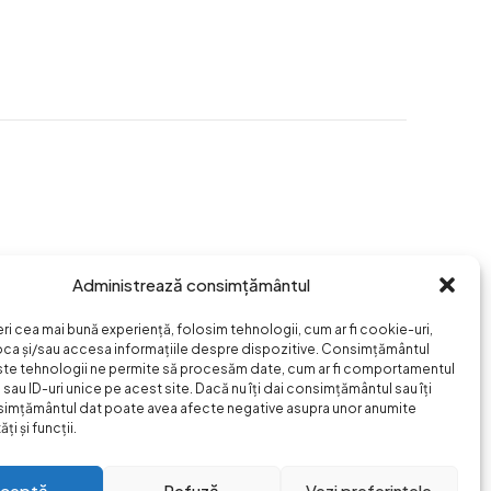
Administrează consimțământul
eri cea mai bună experiență, folosim tehnologii, cum ar fi cookie-uri,
oca și/sau accesa informațiile despre dispozitive. Consimțământul
ste tehnologii ne permite să procesăm date, cum ar fi comportamentul
sau ID-uri unice pe acest site. Dacă nu îți dai consimțământul sau îți
simțământul dat poate avea afecte negative asupra unor anumite
ți și funcții.
ceptă
Refuză
Vezi preferințele