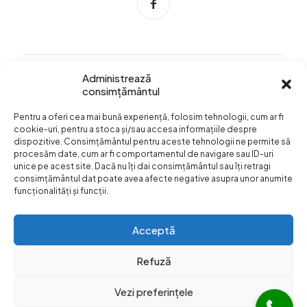
Administrează
consimțământul
Info Utile
Pentru a oferi cea mai bună experiență, folosim tehnologii, cum ar fi
Termeni si conditii
cookie-uri, pentru a stoca și/sau accesa informațiile despre
dispozitive. Consimțământul pentru aceste tehnologii ne permite să
Confidentialitatea
procesăm date, cum ar fi comportamentul de navigare sau ID-uri
datelor
unice pe acest site. Dacă nu îți dai consimțământul sau îți retragi
consimțământul dat poate avea afecte negative asupra unor anumite
Livrare si plata
funcționalități și funcții.
Formular retur
Acceptă
Refuză
Vezi preferințele
© Web Design:
Dezibel Media
Web Hosting
Web Hotel
|