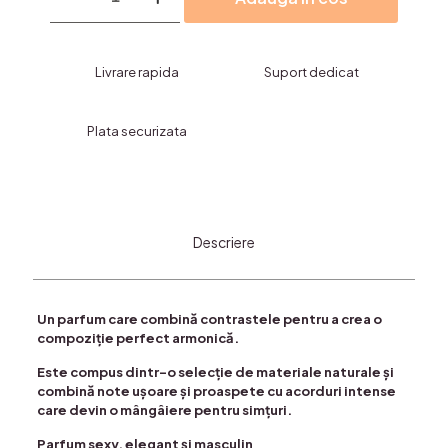
35,GENTLE
DAYS-
35ml
Livrare rapida
Suport dedicat
Plata securizata
Descriere
Un parfum care combină contrastele pentru a crea o
compoziție perfect armonică.
Este compus dintr-o selecție de materiale naturale și
combină note ușoare și proaspete cu acorduri intense
care devin o mângâiere pentru simțuri.
Parfum sexy, elegant și masculin