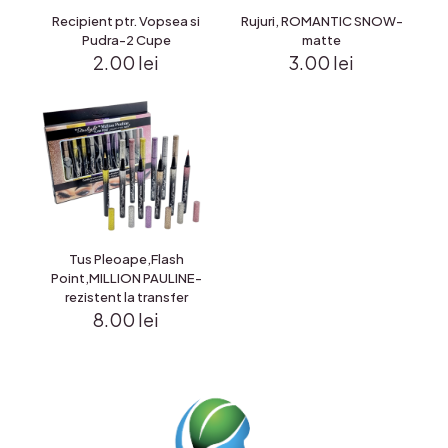
Recipient ptr. Vopsea si
Rujuri, ROMANTIC SNOW-
Pudra-2 Cupe
matte
2.00
lei
3.00
lei
Tus Pleoape,Flash
Point,MILLION PAULINE-
rezistent la transfer
8.00
lei