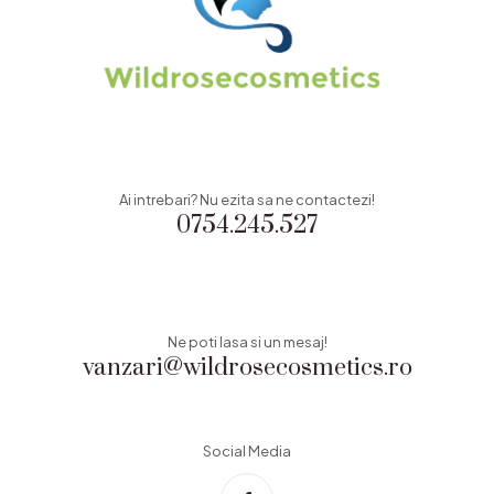
Ai intrebari? Nu ezita sa ne contactezi!
0754.245.527
Ne poti lasa si un mesaj!
vanzari@wildrosecosmetics.ro
Social Media