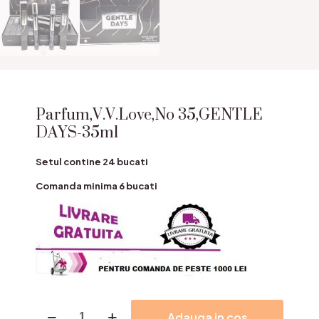
Parfum,V.V.Love,No 35,GENTLE
DAYS-35ml
Setul contine 24 bucati
Comanda minima 6 bucati
Cantitate
Adauga in cos
Parfum,V.V.Love,No