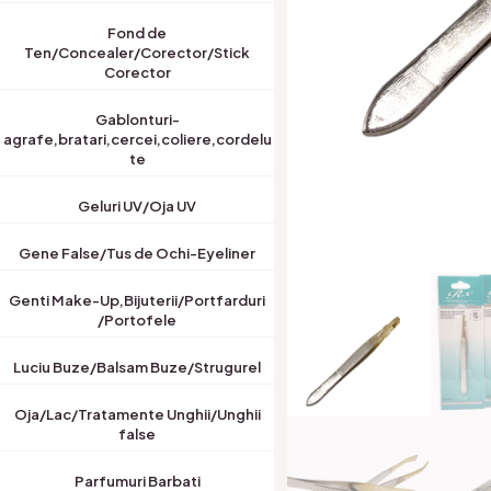
Fond de
Ten/Concealer/Corector/Stick
Corector
Gablonturi-
agrafe,bratari,cercei,coliere,cordelu
te
Geluri UV/Oja UV
Gene False/Tus de Ochi-Eyeliner
Genti Make-Up,Bijuterii/Portfarduri
/Portofele
Luciu Buze/Balsam Buze/Strugurel
Oja/Lac/Tratamente Unghii/Unghii
false
Parfumuri Barbati