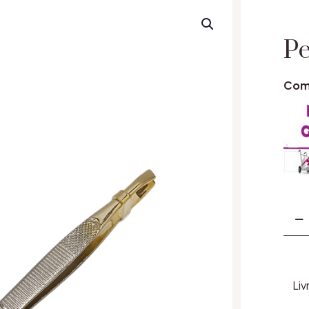
Pe
Com
Cant
Pens
Cosm
Auri
Liv