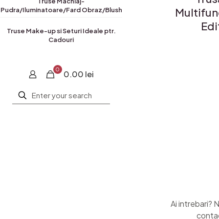
Truse Machiaj-
Multifu
Pudra/Iluminatoare/Fard Obraz/Blush
Edi
Truse Make-up si Seturi Ideale ptr.
Cadouri
0
0.00 lei
Ai intrebari? 
conta