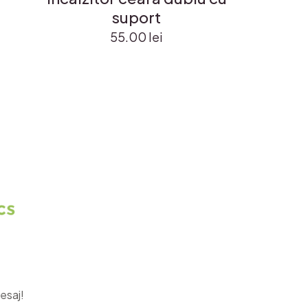
suport
55.00
lei
esaj!