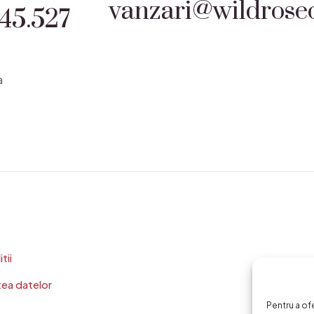
vanzari@wildrosec
45.527
a
tii
tea datelor
Pentru a of