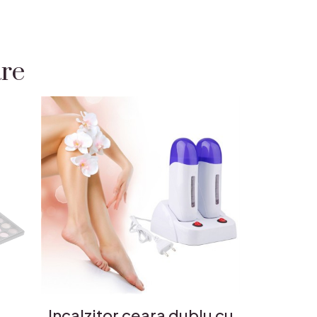
are
Incalzitor ceara dublu cu