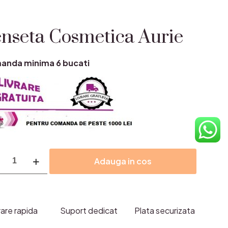
nseta Cosmetica Aurie
anda minima 6 bucati
itate
Adauga in cos
eta
etica
e
rare rapida
Suport dedicat
Plata securizata