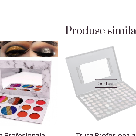
Produse simil
Sold out
a Profesionala
Trusa Profesionala