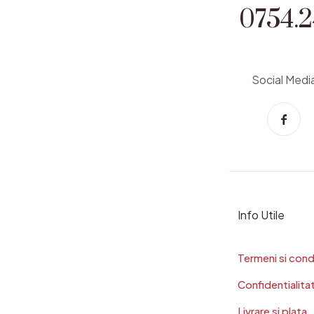
0754.2
Social Medi
Info Utile
Termeni si condi
Confidentialita
Livrare si plata