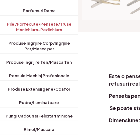
Parfumuri Dama
Pile /Forfecute/Pensete/Truse
Manichiura-Pedichiura
Produse Ingrijire Corp/Ingrijire
Par/Masca par
Produse Ingrijire Ten/Masca Ten
Este o pense
Pensule Machiaj Profesionale
retusuri rea
Produse Extensii gene/Coafor
Penseta pent
Pudra/Iluminatoare
Se poate ste
Pungi Cadouri si Felicitari minione
Dimensiune
Rimel/Mascara