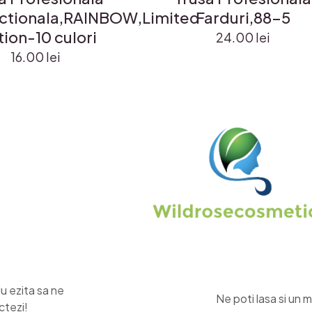
nctionala,RAINBOW,Limited
Farduri,88-5
tion-10 culori
24.00
lei
16.00
lei
Nu ezita sa ne
Ne poti lasa si un m
ctezi!