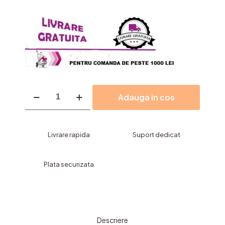
Cantitate
Adauga in cos
Pila-
Buffer
Alb
Livrare rapida
Suport dedicat
Plata securizata
Descriere