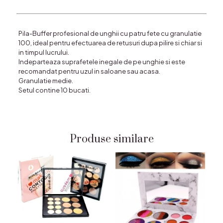
Pila-Buffer profesional de unghii cu patru fete cu granulatie
100, ideal pentru efectuarea de retusuri dupa pilire si chiar si
in timpul lucrului.
Indeparteaza suprafetele inegale de pe unghie si este
recomandat pentru uzul in saloane sau acasa.
Granulatie medie.
Setul contine 10 bucati.
Produse similare