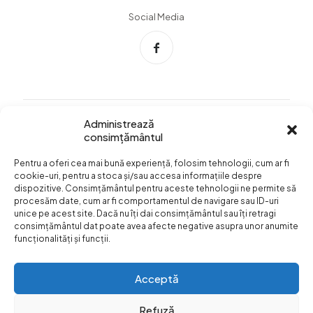
Social Media
Administrează
consimțământul
Info Utile
Pentru a oferi cea mai bună experiență, folosim tehnologii, cum ar fi
Termeni si conditii
cookie-uri, pentru a stoca și/sau accesa informațiile despre
dispozitive. Consimțământul pentru aceste tehnologii ne permite să
Confidentialitatea
procesăm date, cum ar fi comportamentul de navigare sau ID-uri
datelor
unice pe acest site. Dacă nu îți dai consimțământul sau îți retragi
consimțământul dat poate avea afecte negative asupra unor anumite
Livrare si plata
funcționalități și funcții.
Formular retur
Acceptă
Refuză