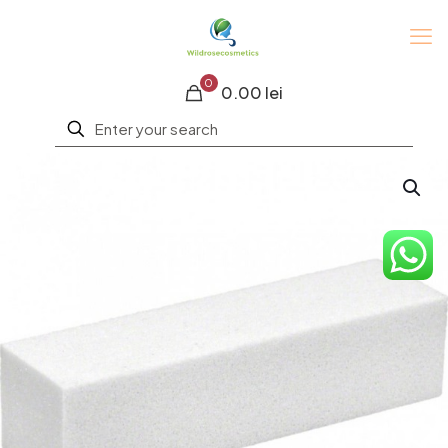
0
0.00 lei