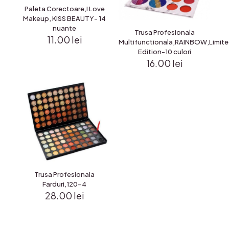
Paleta Corectoare,I Love
Makeup, KISS BEAUTY- 14
nuante
Trusa Profesionala
11.00
lei
Multifunctionala,RAINBOW,Limit
Edition-10 culori
16.00
lei
Trusa Profesionala
Farduri,120-4
28.00
lei