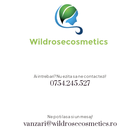
Ai intrebari? Nu ezita sa ne contactezi!
0754.245.527
Ne poti lasa si un mesaj!
vanzari@wildrosecosmetics.ro