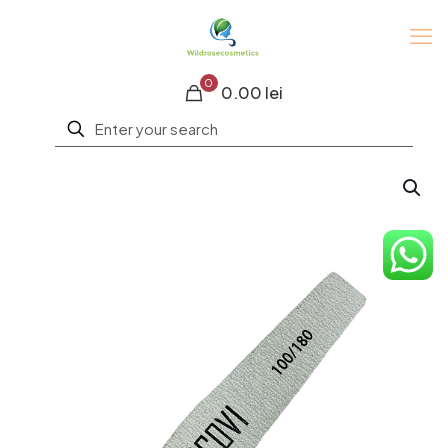
0
0.00 lei