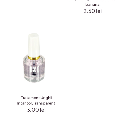
banana
2.50
lei
Tratament Unghii
Intaritor,Transparent
3.00
lei