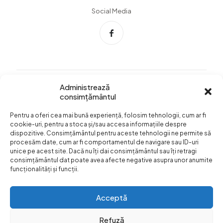
Social Media
Administrează
consimțământul
Info Utile
Pentru a oferi cea mai bună experiență, folosim tehnologii, cum ar fi
Termeni si conditii
cookie-uri, pentru a stoca și/sau accesa informațiile despre
dispozitive. Consimțământul pentru aceste tehnologii ne permite să
Confidentialitatea
procesăm date, cum ar fi comportamentul de navigare sau ID-uri
datelor
unice pe acest site. Dacă nu îți dai consimțământul sau îți retragi
consimțământul dat poate avea afecte negative asupra unor anumite
Livrare si plata
funcționalități și funcții.
Formular retur
Acceptă
Refuză