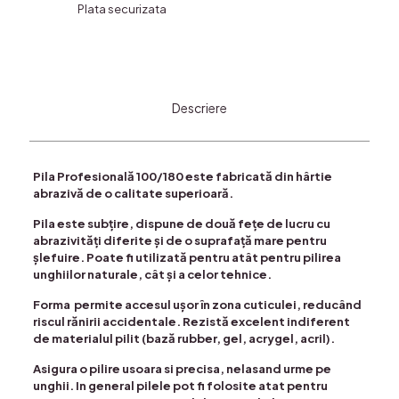
Plata securizata
Descriere
Pila Profesională 100/180 este fabricată din hârtie
abrazivă de o calitate superioară.
Pila este subțire, dispune de două fețe de lucru cu
abrazivități diferite și de o suprafață mare pentru
șlefuire. Poate fi utilizată pentru atât pentru pilirea
unghiilor naturale, cât și a celor tehnice.
Forma permite accesul ușor în zona cuticulei, reducând
riscul rănirii accidentale. Rezistă excelent indiferent
de materialul pilit (bază rubber, gel, acrygel, acril).
Asigura o pilire usoara si precisa, nelasand urme pe
unghii. In general pilele pot fi folosite atat pentru