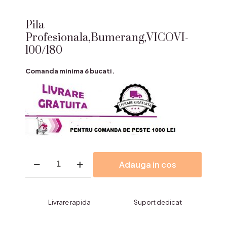
Pila
Profesionala,Bumerang,VICOVI-
100/180
Comanda minima 6 bucati.
Cantitate
Adauga in cos
Pila
Profesionala,Bumerang,VICOVI-
100/180
Livrare rapida
Suport dedicat