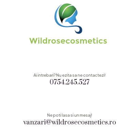
Ai intrebari? Nu ezita sa ne contactezi!
0754.245.527
Ne poti lasa si un mesaj!
vanzari@wildrosecosmetics.ro