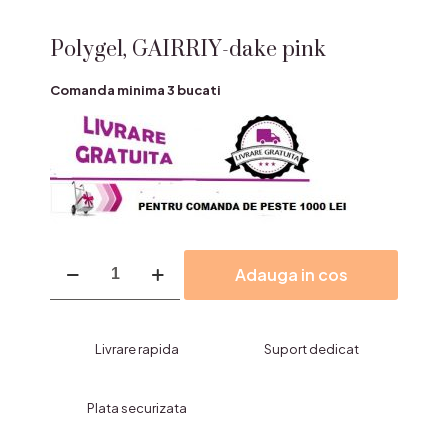
Polygel, GAIRRIY-dake pink
Comanda minima 3 bucati
Cantitate
Adauga in cos
Polygel,
GAIRRIY-
dake
pink
Livrare rapida
Suport dedicat
Plata securizata