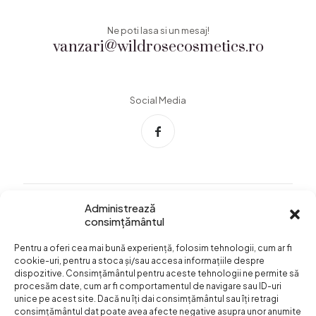
Ne poti lasa si un mesaj!
vanzari@wildrosecosmetics.ro
Social Media
Administrează
consimțământul
Info Utile
Pentru a oferi cea mai bună experiență, folosim tehnologii, cum ar fi
Termeni si conditii
cookie-uri, pentru a stoca și/sau accesa informațiile despre
dispozitive. Consimțământul pentru aceste tehnologii ne permite să
Confidentialitatea
procesăm date, cum ar fi comportamentul de navigare sau ID-uri
datelor
unice pe acest site. Dacă nu îți dai consimțământul sau îți retragi
consimțământul dat poate avea afecte negative asupra unor anumite