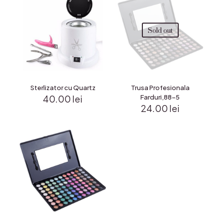
Sold out
Sterlizator cu Quartz
Trusa Profesionala
40.00
lei
Farduri,88-5
24.00
lei