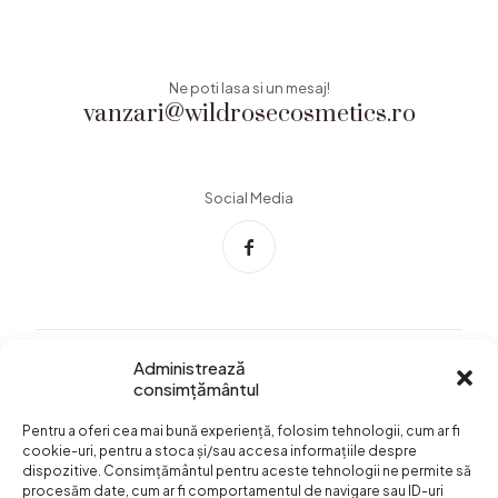
Ne poti lasa si un mesaj!
vanzari@wildrosecosmetics.ro
Social Media
Administrează
consimțământul
Info Utile
Pentru a oferi cea mai bună experiență, folosim tehnologii, cum ar fi
Termeni si conditii
cookie-uri, pentru a stoca și/sau accesa informațiile despre
dispozitive. Consimțământul pentru aceste tehnologii ne permite să
Confidentialitatea
procesăm date, cum ar fi comportamentul de navigare sau ID-uri