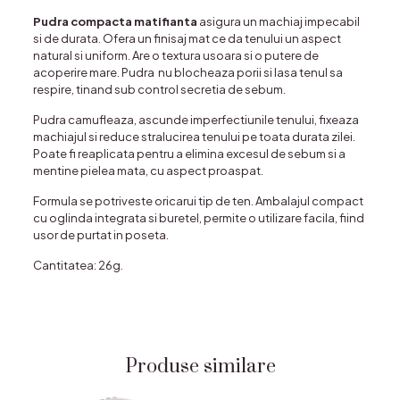
Pudra compacta matifianta
asigura un machiaj impecabil
si de durata. Ofera un finisaj mat ce da tenului un aspect
natural si uniform. Are o textura usoara si o putere de
acoperire mare. Pudra nu blocheaza porii si lasa tenul sa
respire, tinand sub control secretia de sebum.
Pudra camufleaza, ascunde imperfectiunile tenului, fixeaza
machiajul si reduce stralucirea tenului pe toata durata zilei.
Poate fi reaplicata pentru a elimina excesul de sebum si a
mentine pielea mata, cu aspect proaspat.
Formula se potriveste oricarui tip de ten. Ambalajul compact
cu oglinda integrata si buretel, permite o utilizare facila, fiind
usor de purtat in poseta.
Cantitatea: 26g.
Produse similare