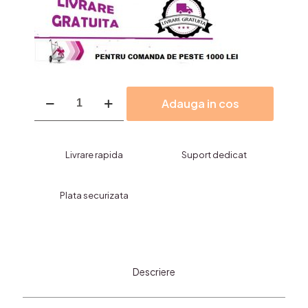
Cantitate
Adauga in cos
Pudra
Compacta
,
Matifianta,SWANWISH
Livrare rapida
Suport dedicat
Plata securizata
Descriere