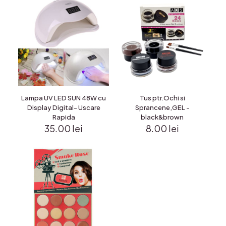
Lampa UV LED SUN 48W cu
Tus ptr.Ochi si
Display Digital- Uscare
Sprancene,GEL -
Rapida
black&brown
35.00
lei
8.00
lei