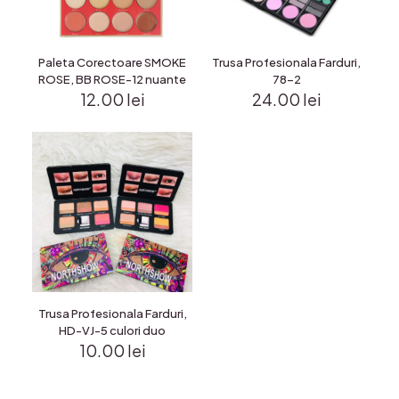
Paleta Corectoare SMOKE
Trusa Profesionala Farduri,
ROSE, BB ROSE-12 nuante
78-2
12.00
lei
24.00
lei
Trusa Profesionala Farduri,
HD-VJ-5 culori duo
10.00
lei