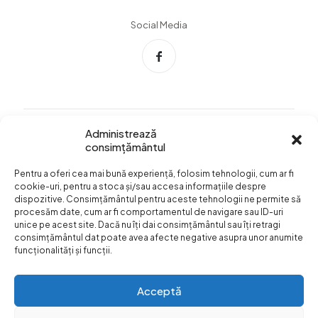
Social Media
Administrează
consimțământul
Info Utile
Pentru a oferi cea mai bună experiență, folosim tehnologii, cum ar fi
Termeni si conditii
cookie-uri, pentru a stoca și/sau accesa informațiile despre
dispozitive. Consimțământul pentru aceste tehnologii ne permite să
Confidentialitatea
procesăm date, cum ar fi comportamentul de navigare sau ID-uri
datelor
unice pe acest site. Dacă nu îți dai consimțământul sau îți retragi
consimțământul dat poate avea afecte negative asupra unor anumite
Livrare si plata
funcționalități și funcții.
Formular retur
Acceptă