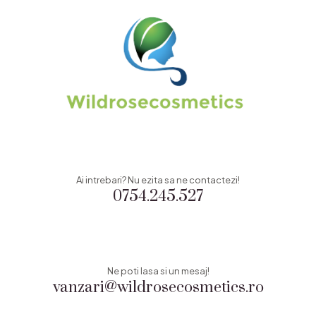
Ai intrebari? Nu ezita sa ne contactezi!
0754.245.527
Ne poti lasa si un mesaj!
vanzari@wildrosecosmetics.ro