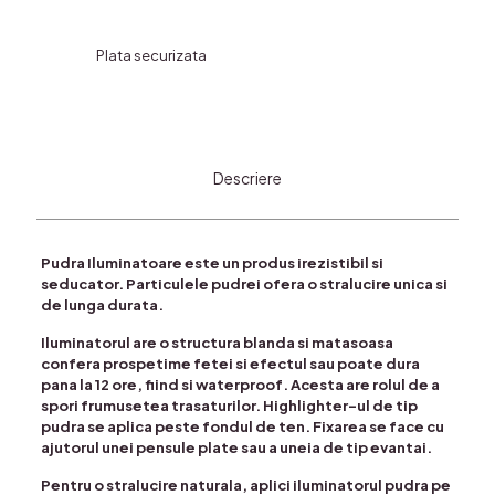
Plata securizata
Descriere
Pudra Iluminatoare este un produs irezistibil si
seducator. Particulele pudrei ofera o stralucire unica si
de lunga durata.
Iluminatorul are o structura blanda si matasoasa
confera prospetime fetei si efectul sau poate dura
pana la 12 ore, fiind si waterproof. Acesta are rolul de a
spori frumusetea trasaturilor. Highlighter-ul de tip
pudra se aplica peste fondul de ten. Fixarea se face cu
ajutorul unei pensule plate sau a uneia de tip evantai.
Pentru o stralucire naturala, aplici iluminatorul pudra pe