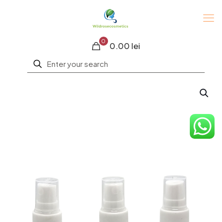
0
0.00 lei