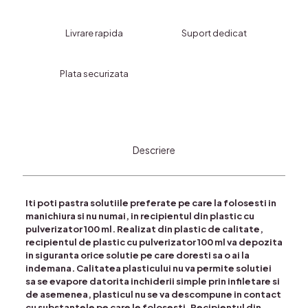
cu
Atomizor
Livrare rapida
Suport dedicat
pe
Filet-
50ml
Plata securizata
Descriere
Iti poti pastra solutiile preferate pe care la folosesti in
manichiura si nu numai, in recipientul din plastic cu
pulverizator 100 ml. Realizat din plastic de calitate,
recipientul de plastic cu pulverizator 100 ml va depozita
in siguranta orice solutie pe care doresti sa o ai la
indemana. Calitatea plasticului nu va permite solutiei
sa se evapore datorita inchiderii simple prin infiletare si
de asemenea, plasticul nu se va descompune in contact
cu substantele pe care le folosesti. Recipientul din