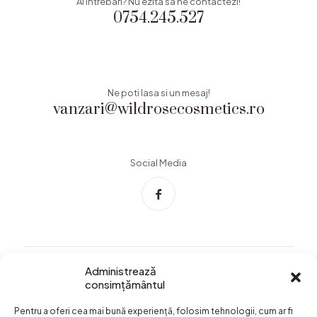
Ai intrebari? Nu ezita sa ne contactezi!
0754.245.527
Ne poti lasa si un mesaj!
vanzari@wildrosecosmetics.ro
Social Media
Administrează
consimțământul
Info Utile
Pentru a oferi cea mai bună experiență, folosim tehnologii, cum ar fi
Termeni si conditii