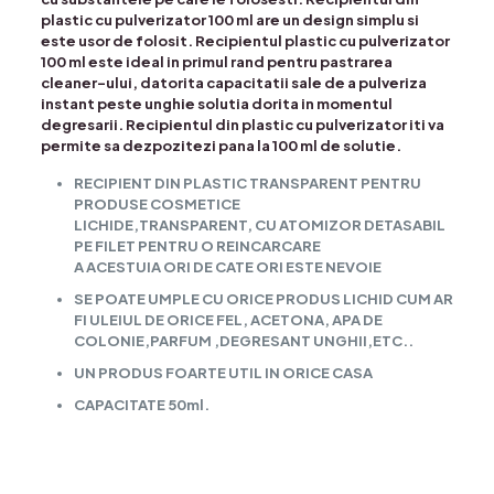
plastic cu pulverizator 100 ml are un design simplu si
este usor de folosit. Recipientul plastic cu pulverizator
100 ml este ideal in primul rand pentru pastrarea
cleaner-ului, datorita capacitatii sale de a pulveriza
instant peste unghie solutia dorita in momentul
degresarii. Recipientul din plastic cu pulverizator iti va
permite sa dezpozitezi pana la 100 ml de solutie.
RECIPIENT DIN PLASTIC TRANSPARENT PENTRU
PRODUSE COSMETICE
LICHIDE,TRANSPARENT, CU ATOMIZOR DETASABIL
PE FILET PENTRU O REINCARCARE
A ACESTUIA ORI DE CATE ORI ESTE NEVOIE
SE POATE UMPLE CU ORICE PRODUS LICHID CUM AR
FI ULEIUL DE ORICE FEL, ACETONA, APA DE
COLONIE,PARFUM ,DEGRESANT UNGHII,ETC..
UN PRODUS FOARTE UTIL IN ORICE CASA
CAPACITATE 50ml.