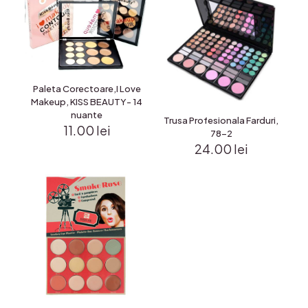
Paleta Corectoare,I Love
Makeup, KISS BEAUTY- 14
nuante
Trusa Profesionala Farduri,
11.00
lei
78-2
24.00
lei