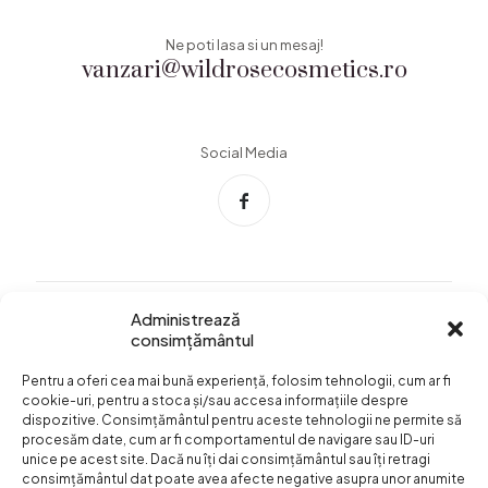
Ne poti lasa si un mesaj!
vanzari@wildrosecosmetics.ro
Social Media
Administrează
consimțământul
Info Utile
Pentru a oferi cea mai bună experiență, folosim tehnologii, cum ar fi
Termeni si conditii
cookie-uri, pentru a stoca și/sau accesa informațiile despre
dispozitive. Consimțământul pentru aceste tehnologii ne permite să
Confidentialitatea
procesăm date, cum ar fi comportamentul de navigare sau ID-uri
datelor
unice pe acest site. Dacă nu îți dai consimțământul sau îți retragi
consimțământul dat poate avea afecte negative asupra unor anumite