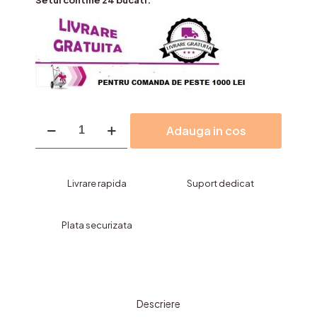
Setul contine 24 bucati.
Cantitate
Adauga in cos
Ruj
Lichid,IMAN
OF
NOBLE-
Livrare rapida
Suport dedicat
longlasting
Plata securizata
Descriere