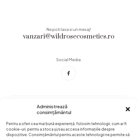
Ne poti lasa si un mesaj!
vanzari@wildrosecosmetics.ro
Social Media
Administrează
consimțământul
Info Utile
Pentru a oferi cea mai bună experiență, folosim tehnologii, cum ar fi
Termeni si conditii
cookie-uri, pentru a stoca și/sau accesa informațiile despre
dispozitive. Consimțământul pentru aceste tehnologii ne permite să