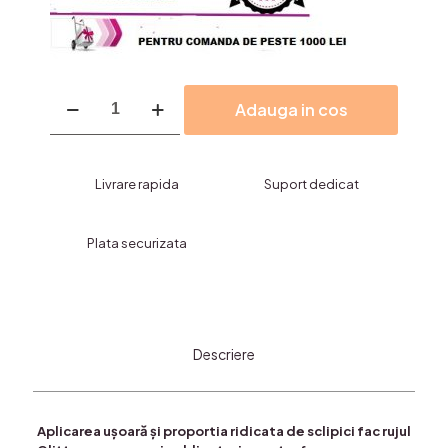
Cantitate
Adauga in cos
Rujuri
cu
Sclipici,Circle,GOLD
GREM-
Livrare rapida
Suport dedicat
COD
3123-
1
Plata securizata
Descriere
Aplicarea ușoară și proportia ridicata de sclipici fac rujul