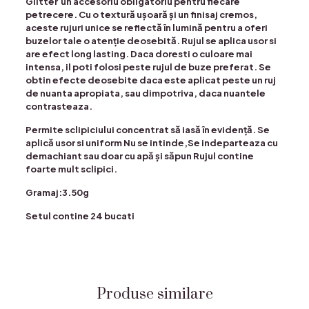
Glitter un accesoriu obligatoriu pentru fiecare
petrecere. Cu o textură ușoară și un finisaj cremos,
aceste rujuri unice se reflectă în lumină pentru a oferi
buzelor tale o atenție deosebită. Rujul se aplica usor si
are efect long lasting. Daca doresti o culoare mai
intensa, il poti folosi peste rujul de buze preferat. Se
obtin efecte deosebite daca este aplicat peste un ruj
de nuanta apropiata, sau dimpotriva, daca nuantele
contrasteaza.
Permite sclipiciului concentrat să iasă în evidență. Se
aplică usor si uniform Nu se intinde,Se indeparteaza cu
demachiant sau doar cu apă și săpun Rujul contine
foarte mult sclipici.
Gramaj:3.50g
Setul contine 24 bucati
Produse similare