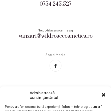
0754.245.527
Ne poti lasa si un mesaj!
vanzari@wildrosecosmetics.ro
Social Media
Administrează
consimțământul
Info Utile
Pentru a oferi cea mai bună experiență, folosim tehnologii, cum ar fi
Termeni si conditii