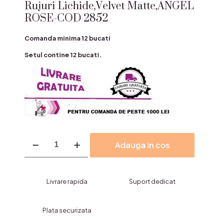
Rujuri Lichide,Velvet Matte,ANGEL
ROSE-COD 2852
Comanda minima 12 bucati
Setul contine 12 bucati.
Cantitate
Adauga in cos
Rujuri
Lichide,Velvet
Matte,ANGEL
ROSE-
Livrare rapida
Suport dedicat
COD
2852
Plata securizata