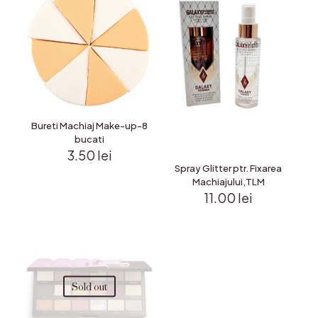
Bureti Machiaj Make-up-8
bucati
3.50
lei
Spray Glitter ptr. Fixarea
Machiajului,TLM
11.00
lei
Sold out