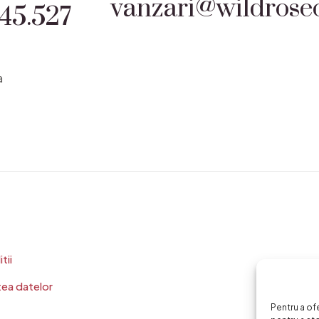
vanzari@wildrosec
45.527
a
tii
tea datelor
Pentru a of