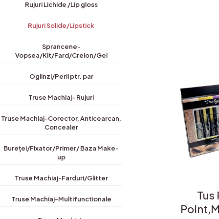
Rujuri Lichide /Lip gloss
Rujuri Solide/Lipstick
Sprancene-
Vopsea/Kit/Fard/Creion/Gel
Oglinzi/Perii ptr. par
Truse Machiaj- Rujuri
Truse Machiaj-Corector, Anticearcan,
Concealer
Bureței/Fixator/Primer/ Baza Make-
up
Truse Machiaj-Farduri/Glitter
Tus 
Truse Machiaj-Multifunctionale
Point,