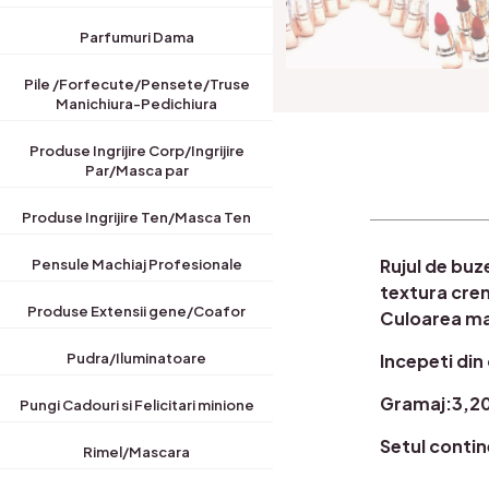
Parfumuri Dama
Pile /Forfecute/Pensete/Truse
Manichiura-Pedichiura
Produse Ingrijire Corp/Ingrijire
Par/Masca par
Produse Ingrijire Ten/Masca Ten
Rujul de buz
Pensule Machiaj Profesionale
textura cre
Produse Extensii gene/Coafor
Culoarea mat
Incepeti din 
Pudra/Iluminatoare
Gramaj:3,2
Pungi Cadouri si Felicitari minione
Setul contin
Rimel/Mascara