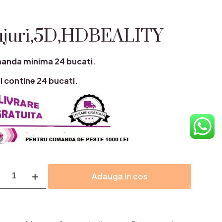
ujuri,5D,HDBEALITY
nda minima 24 bucati.
l contine 24 bucati.
itate
Adauga in cos
ri,5D,HDBEALITY