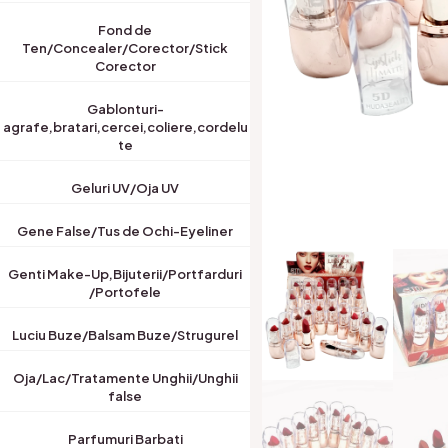
Fond de
Ten/Concealer/Corector/Stick
Corector
Gablonturi-
agrafe,bratari,cercei,coliere,cordelu
te
Geluri UV/Oja UV
Gene False/Tus de Ochi-Eyeliner
Genti Make-Up,Bijuterii/Portfarduri
/Portofele
Luciu Buze/Balsam Buze/Strugurel
Oja/Lac/Tratamente Unghii/Unghii
false
Parfumuri Barbati