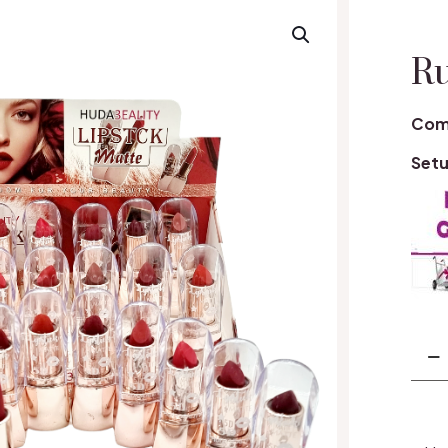
R
Coma
Setu
Cant
Ruju