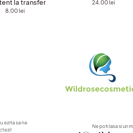
tent la transfer
24.00
lei
8.00
lei
Nu ezita sa ne
Ne poti lasa si un m
ctezi!