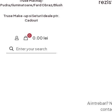
rezis
Truse Machiaj-
Pudra/Iluminatoare/Fard Obraz/Blush
Truse Make-up si Seturi Ideale ptr.
Cadouri
0
0.00 lei
Ai intrebari? 
conta