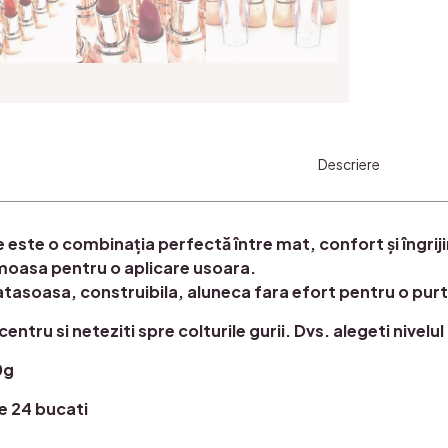
Descriere
e este o combinația perfectă între mat, confort și îngrij
moasa pentru o aplicare usoara.
asoasa, construibila, aluneca fara efort pentru o pur
centru si neteziti spre colturile gurii. Dvs. alegeti nivelul
0g
e 24 bucati