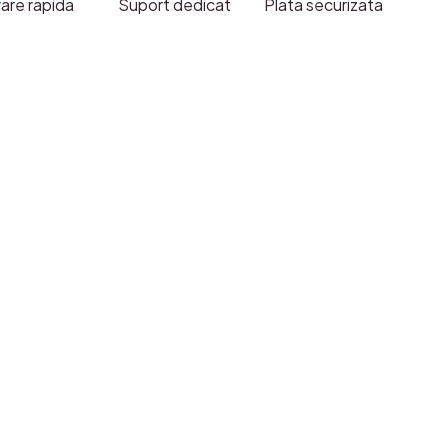
rare rapida
Suport dedicat
Plata securizata