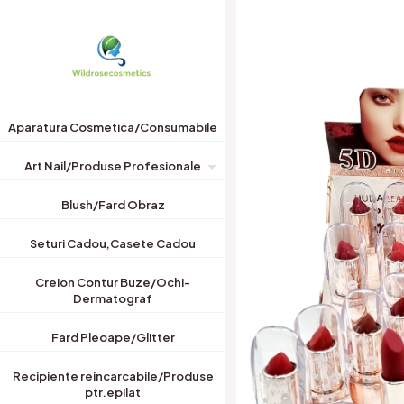
Aparatura Cosmetica/Consumabile
Art Nail/Produse Profesionale
Blush/Fard Obraz
Seturi Cadou,Casete Cadou
Creion Contur Buze/Ochi-
Dermatograf
Fard Pleoape/Glitter
Recipiente reincarcabile/Produse
ptr.epilat