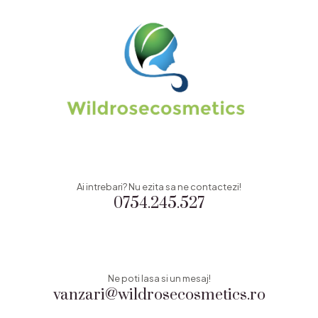
Ai intrebari? Nu ezita sa ne contactezi!
0754.245.527
Ne poti lasa si un mesaj!
vanzari@wildrosecosmetics.ro