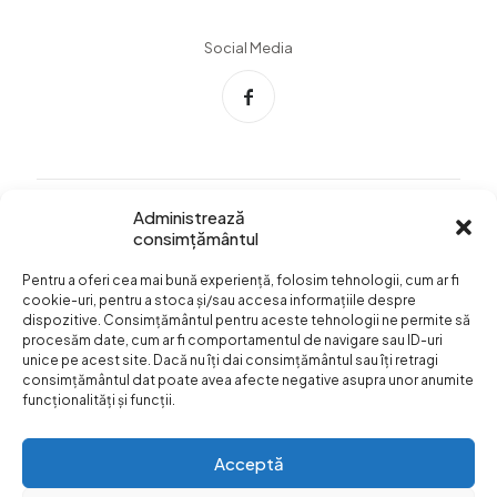
Social Media
Administrează
consimțământul
Info Utile
Pentru a oferi cea mai bună experiență, folosim tehnologii, cum ar fi
Termeni si conditii
cookie-uri, pentru a stoca și/sau accesa informațiile despre
dispozitive. Consimțământul pentru aceste tehnologii ne permite să
Confidentialitatea
procesăm date, cum ar fi comportamentul de navigare sau ID-uri
datelor
unice pe acest site. Dacă nu îți dai consimțământul sau îți retragi
consimțământul dat poate avea afecte negative asupra unor anumite
Livrare si plata
funcționalități și funcții.
Formular retur
Acceptă