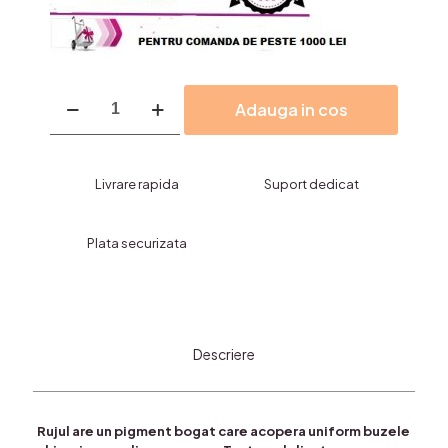
Cantitate
Adauga in cos
Rujuri,GOLD
GREM-
avocado-
COD
Livrare rapida
Suport dedicat
3387
Plata securizata
Descriere
Rujul are un pigment bogat care acopera uniform buzele