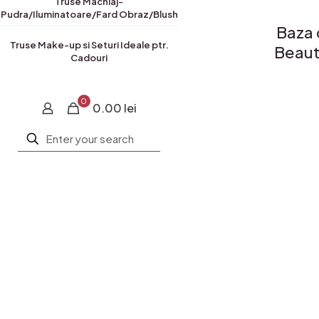
Truse Machiaj-
Pudra/Iluminatoare/Fard Obraz/Blush
Baza 
Truse Make-up si Seturi Ideale ptr.
Beau
Cadouri
0
0.00 lei