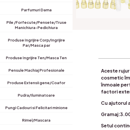
Parfumuri Dama
Pile /Forfecute/Pensete/Truse
Manichiura-Pedichiura
Produse Ingrijire Corp/Ingrijire
Par/Masca par
Produse Ingrijire Ten/Masca Ten
Aceste rujur
Pensule Machiaj Profesionale
cosmetic îmb
Produse Extensii gene/Coafor
înmoaie perf
factori exte
Pudra/Iluminatoare
Cu ajutorul 
Pungi Cadouri si Felicitari minione
Gramaj:3.0
Rimel/Mascara
Setul contin