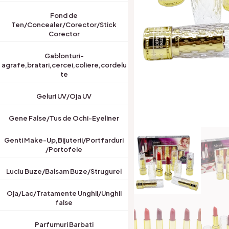
Fond de
Ten/Concealer/Corector/Stick
Corector
Gablonturi-
agrafe,bratari,cercei,coliere,cordelu
te
Geluri UV/Oja UV
Gene False/Tus de Ochi-Eyeliner
Genti Make-Up,Bijuterii/Portfarduri
/Portofele
Luciu Buze/Balsam Buze/Strugurel
Oja/Lac/Tratamente Unghii/Unghii
false
Parfumuri Barbati