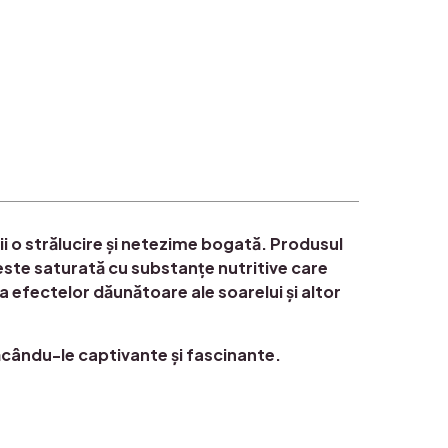
ii o strălucire și netezime bogată. Produsul
este saturată cu substanțe nutritive care
 efectelor dăunătoare ale soarelui și altor
făcându-le captivante și fascinante.