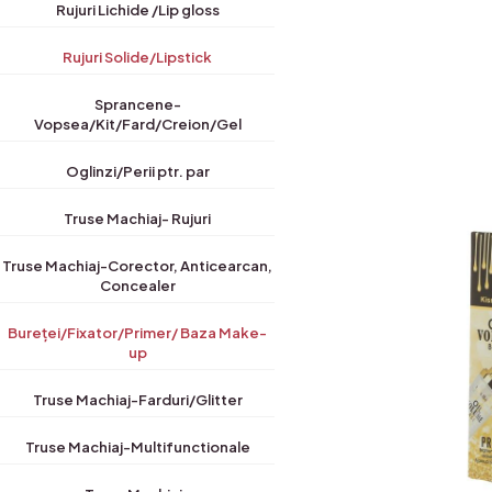
Rujuri Lichide /Lip gloss
Rujuri Solide/Lipstick
Sprancene-
Vopsea/Kit/Fard/Creion/Gel
Oglinzi/Perii ptr. par
Truse Machiaj- Rujuri
Truse Machiaj-Corector, Anticearcan,
Concealer
Bureței/Fixator/Primer/ Baza Make-
up
Truse Machiaj-Farduri/Glitter
Truse Machiaj-Multifunctionale