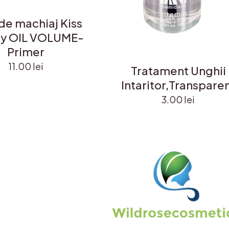
de machiaj Kiss
ty OIL VOLUME-
Primer
11.00
lei
Tratament Unghii
Intaritor,Transpare
3.00
lei