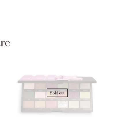
are
Sold out