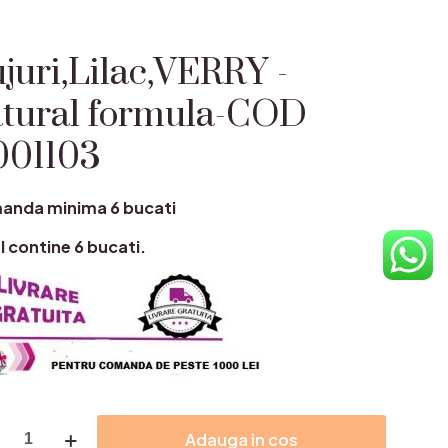
juri,Lilac,VERRY -
tural formula-COD
001103
anda minima 6 bucati
l contine 6 bucati.
itate
Adauga in cos