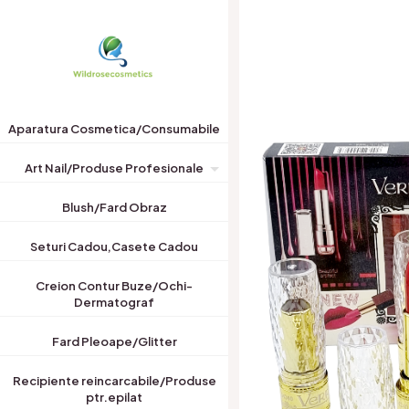
Aparatura Cosmetica/Consumabile
Art Nail/Produse Profesionale
Blush/Fard Obraz
Seturi Cadou,Casete Cadou
Creion Contur Buze/Ochi-
Dermatograf
Fard Pleoape/Glitter
Recipiente reincarcabile/Produse
ptr.epilat