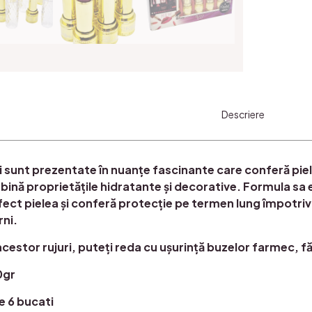
Descriere
i sunt prezentate în nuanțe fascinante care conferă piel
ină proprietățile hidratante și decorative. Formula sa 
ect pielea și conferă protecție pe termen lung împotriva
rni.
acestor rujuri, puteți reda cu ușurință buzelor farmec, 
0gr
e 6 bucati