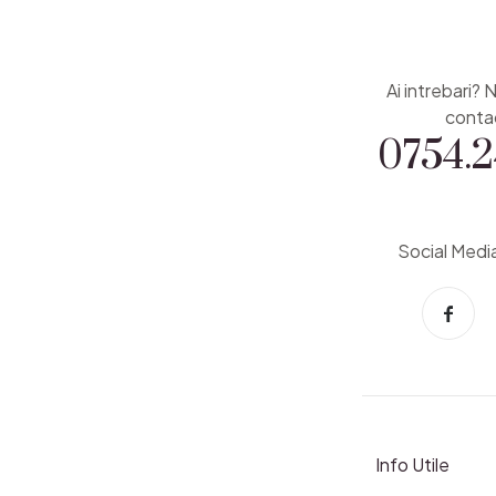
Ai intrebari? 
0754.2
conta
Social Medi
Info Utile