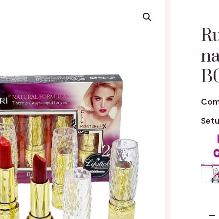
Ru
na
B
Com
Setu
Cant