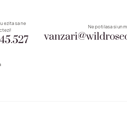
Nu ezita sa ne
vanzari@wildrosec
Ne poti lasa si un m
45.527
ctezi!
a