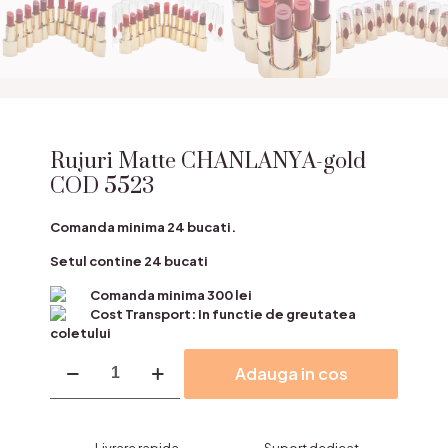
Rujuri Matte CHANLANYA-gold
COD 5523
Comanda minima 24 bucati.
Setul contine 24 bucati
Comanda minima 300 lei
Cost Transport: In functie de greutatea
coletului
Cantitate
Adauga in cos
Rujuri
Matte
CHANLANYA-
gold