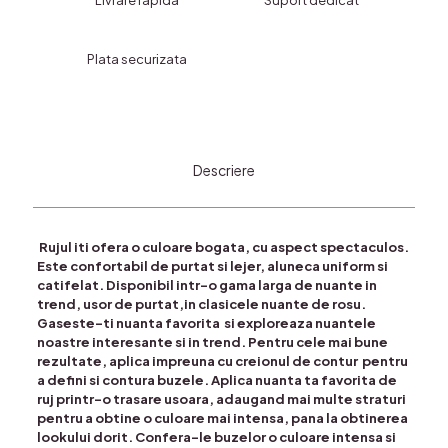
Livrare rapida
Suport dedicat
COD
5523
Plata securizata
Descriere
Rujul iti ofera o culoare bogata, cu aspect spectaculos.
Este confortabil de purtat si lejer, aluneca uniform si
catifelat. Disponibil intr-o gama larga de nuante in
trend, usor de purtat,in clasicele nuante de rosu.
Gaseste-ti nuanta favorita si exploreaza nuantele
noastre interesante si in trend. Pentru cele mai bune
rezultate, aplica impreuna cu creionul de contur pentru
a defini si contura buzele. Aplica nuanta ta favorita de
ruj printr-o trasare usoara, adaugand mai multe straturi
pentru a obtine o culoare mai intensa, pana la obtinerea
lookului dorit. Confera-le buzelor o culoare intensa si