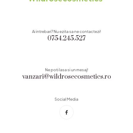
Ai intrebari? Nu ezita sa ne contactezi!
0754.245.527
Ne poti lasa si un mesaj!
vanzari@wildrosecosmetics.ro
Social Media